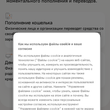
моментального пополнения и переводов.
Пополнение кошелька
Физические лица и организации переводят средства со
своих карт в цифровое платежное приложение,
зарегистрированное на их имя.
Как мы используем файлы cookie и ваше
согласие
Мы используем файлы cookie и аналогичные
технологии ("Файлы cookie") на наших веб-сайтах,
Денежные переводы с карты
чтобы улучшить их, измерить их производительность,
Физические лица отправляют деньги друзьям или
понять нашу аудиторию и улучшить взаимодействие с
родственникам, оплачивая перевод с помощью
пользователями. На некоторых сайтах мы также
используем Файлы cookie для показа рекламы,
кредитной или дебетовой карты.
основанной на активности и интересах пользователей
на сайте и других сайтах. Нажмите "Управление
файлами cookie" ниже, чтобы узнать, какие Файлы
cookie мы используем на этом сайте и почему. Вы
всегда можете изменить свои персональные
настройки согласия, используя инструмент
"Управление файлами cookie" в нижней части экрана