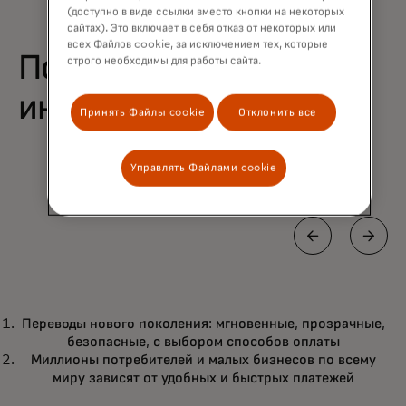
(доступно в виде ссылки вместо кнопки на некоторых
сайтах). Это включает в себя отказ от некоторых или
всех Файлов cookie, за исключением тех, которые
Полезная
строго необходимы для работы сайта.
информация
Принять Файлы cookie
Отклонить все
Управлять Файлами cookie
ДОКУМЕНТАЦИЯ
Переводы нового поколения: мгновенные, прозрачные,
Переводы нового поколения:
Подробнее
безопасные, с выбором способов оплаты
мгновенные, прозрачные,
Миллионы потребителей и малых бизнесов по всему
безопасные, с выбором способов
миру зависят от удобных и быстрых платежей