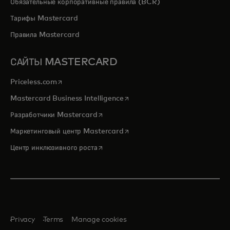
Обязательные корпоративные правила (BCR)
Тарифы Mastercard
Правила Mastercard
САЙТЫ MASTERCARD
opens in a new tab
Priceless.com
opens in a new tab
Mastercard Business Intelligence
opens in a new tab
Разработчики Mastercard
opens in a new tab
Маркетинговый центр Mastercard
opens in a new tab
Центр инклюзивного роста
Privacy
Terms
Manage cookies