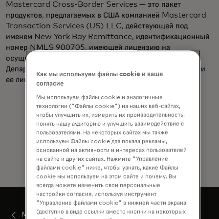
Mastercard Cross-Border Services — это пакет
продуктов, предлагаемых в США компанией Mastercard
Transaction Services (US) LLC, действующей под
именем New York Bay Remittance, идентификационный
номер NMLS 900705, имеющей лицензию на
осуществление денежных переводов, выданную
Департаментом финансовых услуг штата Нью-Йорк, или
Как мы используем файлы cookie и ваше
ее лицензированными дочерними компаниями. ​
согласие
Мы используем файлы cookie и аналогичные
технологии ("Файлы cookie") на наших веб-сайтах,
чтобы улучшить их, измерить их производительность,
понять нашу аудиторию и улучшить взаимодействие с
пользователями. На некоторых сайтах мы также
используем Файлы cookie для показа рекламы,
основанной на активности и интересах пользователей
на сайте и других сайтах. Нажмите "Управление
файлами cookie" ниже, чтобы узнать, какие Файлы
cookie мы используем на этом сайте и почему. Вы
всегда можете изменить свои персональные
настройки согласия, используя инструмент
"Управление файлами cookie" в нижней части экрана
(доступно в виде ссылки вместо кнопки на некоторых
Mastercard Move