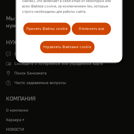
сайтах). Это включает в себя отказ от некоторых или
всех Файлов cookie, за исключением тех, которые
строго необходимы для работы сайта.
Мы всегда рядом, когда тебе
нужна помощь
Принять Файлы cookie
Отклонить все
НУЖНА ПОМОЩЬ?
Управлять Файлами cookie
Получите поддержку
Сообщите о потерянной или украденной карте
Поиск банкомата
Часто задаваемые вопросы
КОМПАНИЯ
О компании
opens in a new tab
Карьера
НОВОСТИ