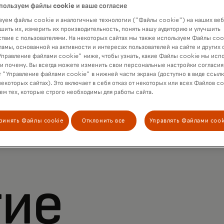
пользуем файлы cookie и ваше согласие
уем файлы cookie и аналогичные технологии ("Файлы cookie") на наших веб
шить их, измерить их производительность, понять нашу аудиторию и улучшить
твие с пользователями. На некоторых сайтах мы также используем Файлы coo
ламы, основанной на активности и интересах пользователей на сайте и других 
правление файлами cookie" ниже, чтобы узнать, какие Файлы cookie мы исп
 и почему. Вы всегда можете изменить свои персональные настройки согласия
 "Управление файлами cookie" в нижней части экрана (доступно в виде ссыл
некоторых сайтах). Это включает в себя отказ от некоторых или всех Файлов co
м тех, которые строго необходимы для работы сайта.
ринять Файлы cookie
Отклонить все
Управлять Файлами cook
тие