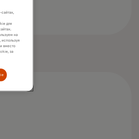
-сайтах,
kie для
сайтах.
ользуем на
, используя
ки вместо
okie, за
ie