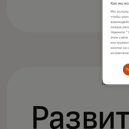
Как мы ис
Мы использ
чтобы улуч
взаимодейс
показа рек
Нажмите "У
этом сайте
инструмент
кнопки на 
исключение
П
Разви