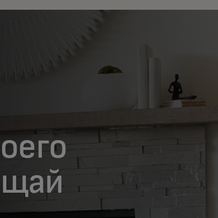
оего
ищай