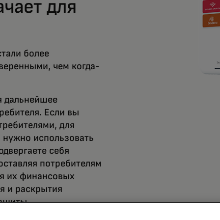
ачает для
тали более
веренными, чем когда-
я дальнейшее
ребителя. Если вы
требителями, для
 нужно использовать
одвергаете себя
оставляя потребителям
ия их финансовых
я и раскрытия
ащиты.