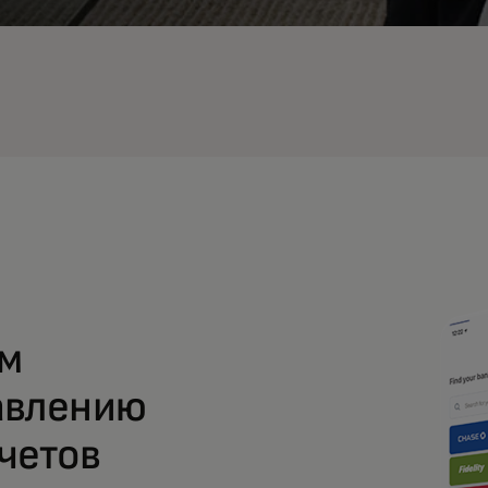
ым
авлению
четов