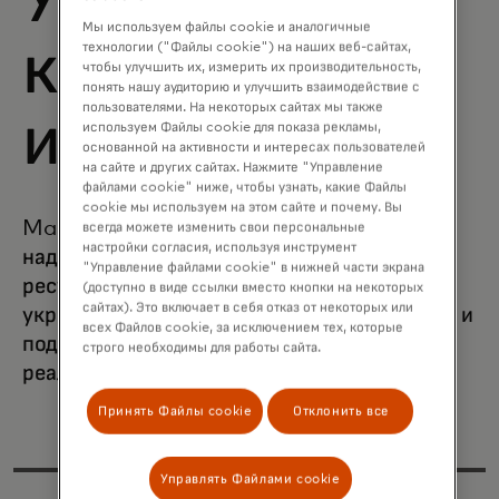
Учебный
Мы используем файлы cookie и аналогичные
контент и
технологии ("Файлы cookie") на наших веб-сайтах,
чтобы улучшить их, измерить их производительность,
понять нашу аудиторию и улучшить взаимодействие с
пользователями. На некоторых сайтах мы также
инструменты
используем Файлы cookie для показа рекламы,
основанной на активности и интересах пользователей
на сайте и других сайтах. Нажмите "Управление
файлами cookie" ниже, чтобы узнать, какие Файлы
cookie мы используем на этом сайте и почему. Вы
Mastercard Trust Center содержит
всегда можете изменить свои персональные
настройки согласия, используя инструмент
надежную информацию, инструменты и
"Управление файлами cookie" в нижней части экрана
ресурсы, которые помогут установить и
(доступно в виде ссылки вместо кнопки на некоторых
сайтах). Это включает в себя отказ от некоторых или
укрепить важные протоколы безопасности и
всех Файлов cookie, за исключением тех, которые
подготовиться бизнес к сегодняшним
строго необходимы для работы сайта.
реалиям
удаленной работы
.
Принять Файлы cookie
Отклонить все
Управлять Файлами cookie