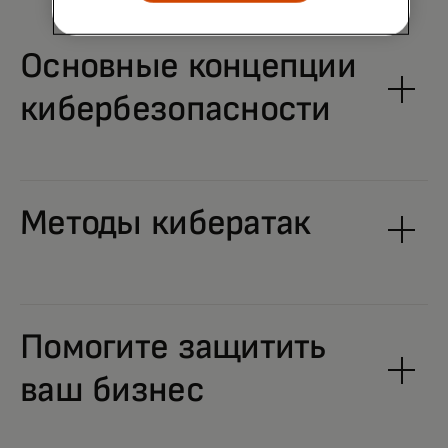
Основные концепции
кибербезопасности
Методы кибератак
Помогите защитить
ваш бизнес