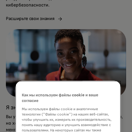
кибербезопасности.
Расширьте свои знания
Как мы используем файлы cookie и ваше
согласие
Я эксперт и хочу быть на шаг впереди
Мы используем файлы cookie и аналогичные
технологии ("Файлы cookie") на наших веб-сайтах,
Вы уже внедрили лучшие меры по кибербезопасности,
чтобы улучшить их, измерить их производительность,
но хотите повысить протоколы защиты из-за
понять нашу аудиторию и улучшить взаимодействие с
меняющихся рисков. Mastercard поможет в этом.
пользователями. На некоторых сайтах мы также