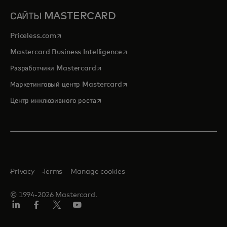
САЙТЫ MASTERCARD
opens in a new tab
Priceless.com
opens in a new tab
Mastercard Business Intelligence
opens in a new tab
Разработчики Mastercard
opens in a new tab
Маркетинговый центр Mastercard
opens in a new tab
Центр инклюзивного роста
Privacy
Terms
Manage cookies
© 1994-2026 Mastercard.
LinkedIn
Facebook
Twitter/X
Youtube