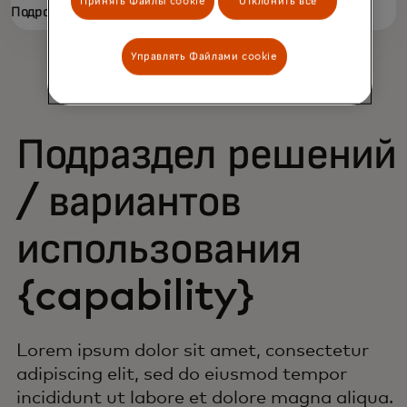
Принять Файлы cookie
Отклонить все
Подробнее
Управлять Файлами cookie
Подраздел решений
/ вариантов
использования
{capability}
Lorem ipsum dolor sit amet, consectetur
adipiscing elit, sed do eiusmod tempor
incididunt ut labore et dolore magna aliqua.