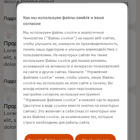
dolore magna aliqua.
Как мы используем файлы cookie и ваше
Подробнее
согласие
Мы используем файлы cookie и аналогичные
технологии ("Файлы cookie") на наших веб-сайтах,
Продукт 11
чтобы улучшить их, измерить их производительность,
понять нашу аудиторию и улучшить взаимодействие с
Lorem ipsum dolor sit amet, consectetur adipiscing
пользователями. На некоторых сайтах мы также
elit, sed do eiusmod tempor incididunt ut labore et
используем Файлы cookie для показа рекламы,
dolore magna aliqua.
основанной на активности и интересах пользователей
на сайте и других сайтах. Нажмите "Управление
файлами cookie" ниже, чтобы узнать, какие Файлы
Подробнее
cookie мы используем на этом сайте и почему. Вы
всегда можете изменить свои персональные
настройки согласия, используя инструмент
"Управление файлами cookie" в нижней части экрана
Продукт 12
(доступно в виде ссылки вместо кнопки на некоторых
сайтах). Это включает в себя отказ от некоторых или
Lorem ipsum dolor sit amet, consectetur adipiscing
всех Файлов cookie, за исключением тех, которые
elit, sed do eiusmod tempor incididunt ut labore et
строго необходимы для работы сайта.
dolore magna aliqua.