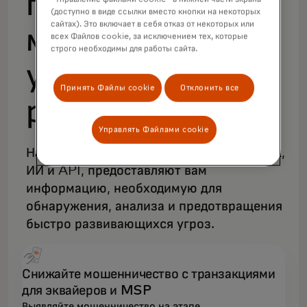
предотвращения
(доступно в виде ссылки вместо кнопки на некоторых
сайтах). Это включает в себя отказ от некоторых или
мошенничества и
всех Файлов cookie, за исключением тех, которые
строго необходимы для работы сайта.
управления
Принять Файлы cookie
Отклонить все
рисками
Управлять Файлами cookie
Наши технологии, основанные на данных,
ИИ и API, предоставляют вам
информацию, необходимую для
обнаружения, анализа и предотвращения
быстро развивающихся угроз.
Снижайте мошенничество с транзакциями
для эквайеров и MSP
Выявляйте мошенничество на этапе