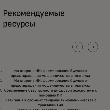
Рекомендуемые
ресурсы
БЛОГ
ОТЧ
На стороне ИИ: формирование будущего
ИИ помогает банкам сэкономить
На
Подробнее
предотвращения мошенничества в платежах
миллионы, трансформируя
бу
На стороне ИИ: формирование будущего
предотвращение мошенничества
предотвращения мошенничества в платежах
мо
Обеспечение безопасности цифровой экосистемы с
с платежами
помощью ИИ
Навигация в сложных тенденциях мошенничества с
транзакциями