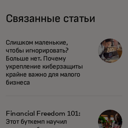
Связанные статьи
opens in a new tab
Слишком маленькие,
чтобы игнорировать?
Больше нет. Почему
укрепление киберзащиты
крайне важно для малого
бизнеса
Financial Freedom 101:
Этот буткемп научил