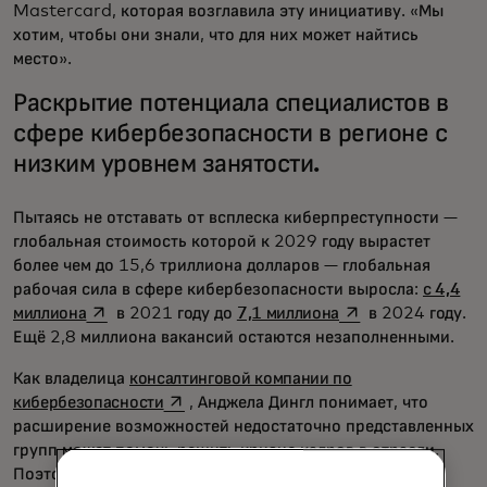
Mastercard, которая возглавила эту инициативу. «Мы
хотим, чтобы они знали, что для них может найтись
место».
Раскрытие потенциала специалистов в
сфере кибербезопасности в регионе с
низким уровнем занятости.
Пытаясь не отставать от всплеска киберпреступности —
глобальная стоимость которой к 2029 году вырастет
более чем до 15,6 триллиона долларов — глобальная
рабочая сила в сфере кибербезопасности выросла:
с 4,4
opens in a new tab
opens in a new ta
миллиона
в 2021 году до
7,1 миллиона
в 2024 году.
Ещё 2,8 миллиона вакансий остаются незаполненными.
Как владелица
консалтинговой компании по
opens in a new tab
кибербезопасности
, Анджела Дингл понимает, что
расширение возможностей недостаточно представленных
групп может помочь решить кризис кадров в отрасли.
Поэтому в 2021 году она начала разрабатывать