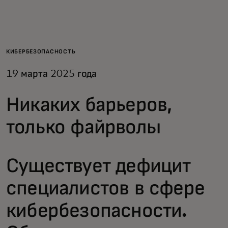
Для вас
Для бизнеса
КИБЕРБЕЗОПАСНОСТЬ
19 марта 2025 года
Для всего мира
Никаких барьеров,
Для новаторов
только файрволы
Новости и тренды
Существует дефицит
специалистов в сфере
кибербезопасности.