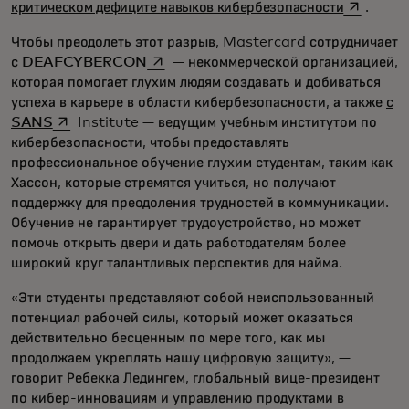
opens in 
критическом дефиците навыков кибербезопасности
.
Чтобы преодолеть этот разрыв, Mastercard сотрудничает
opens in a new tab
с
DEAFCYBERCON
— некоммерческой организацией,
которая помогает глухим людям создавать и добиваться
успеха в карьере в области кибербезопасности, а также
с
opens in a new tab
SANS
Institute — ведущим учебным институтом по
кибербезопасности, чтобы предоставлять
профессиональное обучение глухим студентам, таким как
Хассон, которые стремятся учиться, но получают
поддержку для преодоления трудностей в коммуникации.
Обучение не гарантирует трудоустройство, но может
помочь открыть двери и дать работодателям более
широкий круг талантливых перспектив для найма.
«Эти студенты представляют собой неиспользованный
потенциал рабочей силы, который может оказаться
действительно бесценным по мере того, как мы
продолжаем укреплять нашу цифровую защиту», —
говорит Ребекка Ледингем, глобальный вице-президент
по кибер-инновациям и управлению продуктами в