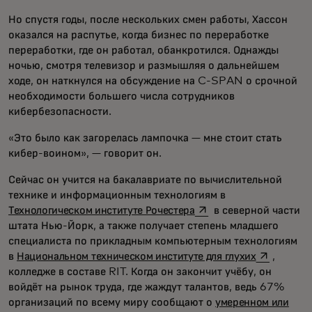
Но спустя годы, после нескольких смен работы, Хассон
оказался на распутье, когда бизнес по переработке
переработки, где он работал, обанкротился. Однажды
ночью, смотря телевизор и размышляя о дальнейшем
ходе, он наткнулся на обсуждение на C-SPAN о срочной
необходимости большего числа сотрудников
кибербезопасности.
«Это было как загорелась лампочка — мне стоит стать
кибер-воином», — говорит он.
Сейчас он учится на бакалавриате по вычислительной
технике и информационным технологиям в
opens in a new tab
Технологическом институте Рочестера
в северной части
штата Нью-Йорк, а также получает степень младшего
специалиста по прикладным компьютерным технологиям
opens in a
в
Национальном техническом институте для глухих
,
колледже в составе RIT. Когда он закончит учёбу, он
войдёт на рынок труда, где жаждут талантов, ведь 67%
организаций по всему миру сообщают о
умеренном или