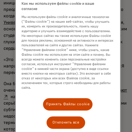
инициативу, чтобы помочь женщинам с цветом кожи
Как мы используем файлы cookie и ваше
преодолеть дискриминацию при найме в этой сфере. Но
согласие
когда она рассказала об этой идее коллеге из
Мы используем файлы cookie и аналогичные технологии
opens in a new tab
Университета Галлодет
в Вашингтоне, округ Колумбия,
("Файлы cookie") на наших веб-сайтах, чтобы улучшить
их, измерить их производительность, понять нашу
основанного для глухих студентов, она узнала, что глухим
аудиторию и улучшить взаимодействие с пользователями.
студентам ещё труднее найти работу. У Дингла есть две
На некоторых сайтах мы также используем Файлы cookie
для показа рекламы, основанной на активности и интересах
глухие сестры, поэтому этот комментарий был близок к
пользователей на сайте и других сайтах. Нажмите
сердцу.
"Управление файлами cookie" ниже, чтобы узнать, какие
Файлы cookie мы используем на этом сайте и почему. Вы
«Это меня так разозлило, что я решил изменить
всегда можете изменить свои персональные настройки
согласия, используя инструмент "Управление файлами
направленность своей программы», — говорит Дингл. «Я
cookie" в нижней части экрана (доступно в виде ссылки
переименовал его в DEAFCYBERCON».
вместо кнопки на некоторых сайтах). Это включает в себя
отказ от некоторых или всех Файлов cookie, за
Она быстро поняла, что из 11 миллионов глухих или
исключением тех, которые строго необходимы для работы
сайта.
op
очень слабослышащих
людей в США только 54% работают
на работе. Глухие соискатели сталкиваются с
серьёзными проблемами на собеседованиях — сбойными
Принять Файлы cookie
субтитрами, переводчиками жестового языка, которые
недостаточно хорошо разбираются в компьютерной
терминологии для точного перевода, интервьюерами,
Отклонить все
которые предполагают, что возникшая неловкость