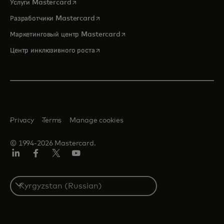
opens in a new tab
Услуги Mastercard
opens in a new tab
Разработчики Mastercard
opens in a new tab
Маркетинговый центр Mastercard
opens in a new tab
Центр инклюзивного роста
Privacy
Terms
Manage cookies
© 1994-2026 Mastercard.
LinkedIn
Facebook
Twitter/X
Youtube
Select
a
country