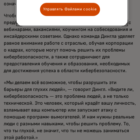
означает, что кандидат не понимает тему.
Управлять Файлами cookie
Чтобы преодолеть эти барьеры, DEAFCYBERCON
предлагает онлайн-сообщество, похожее на LinkedIn, с
вебинарами, вакансиями, коучингом на собеседования и
инсайдерскими советами. Однако команда Дингла уделяет
равное внимание работе с отраслью, обучая корпорации
о кадрах, которые могут помочь решить их проблемы
кибербезопасности, а также сотрудничают для
предоставления обучения и образования, необходимых
для достижения успеха в области кибербезопасности.
«Мы делаем всё возможное, чтобы разрушить эти
барьеры для глухих людей», — говорит Дингл. «Видите ли,
кибербезопасность — это проблема людей, а не только
технической. Это человек, который крадёт вашу личность,
взламывает ваш компьютер или запускает атаку с
помощью программ-вымогателей. И нам нужны реальные
люди с разными навыками, чтобы решить проблему. То,
что ты глухой, не значит, что ты не можешь заниматься
этой работой.»