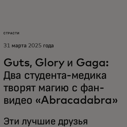
Для вас
Для бизнеса
СТРАСТИ
31 марта 2025 года
Для всего мира
Guts, Glory и Gaga:
Для новаторов
Два студента-медика
Новости и тренды
творят магию с фан-
видео «Abracadabra»
Эти лучшие друзья