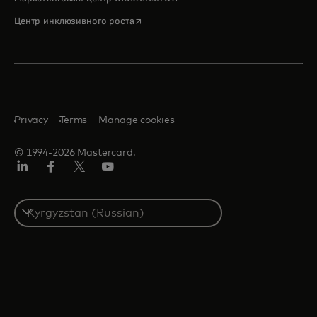
opens in a new tab
Центр инклюзивного роста
Privacy
Terms
Manage cookies
© 1994-2026 Mastercard.
LinkedIn
Facebook
Twitter/X
Youtube
Select
a
country