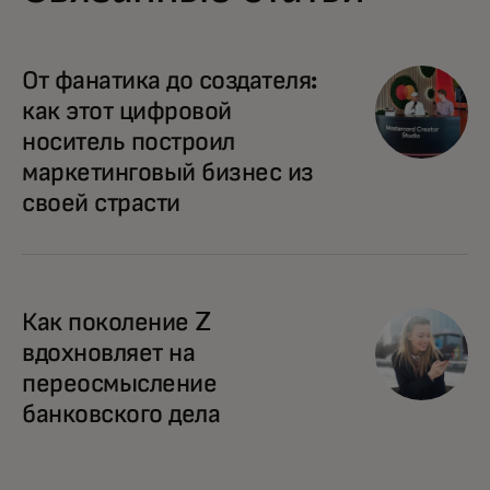
opens in a new tab
От фанатика до создателя:
как этот цифровой
носитель построил
маркетинговый бизнес из
своей страсти
opens in a new tab
Как поколение Z
вдохновляет на
переосмысление
банковского дела