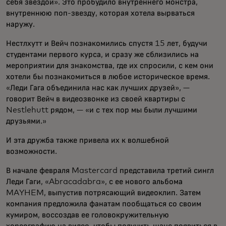
себя звездой». Это пробудило внутреннего монстра,
внутреннюю поп-звезду, которая хотела вырваться
наружу.
Нестлхутт и Вейч познакомились спустя 15 лет, будучи
студентами первого курса, и сразу же сблизились на
мероприятии для знакомства, где их спросили, с кем они
хотели бы познакомиться в любое историческое время.
«Леди Гага объединила нас как лучших друзей», —
говорит Вейч в видеозвонке из своей квартиры с
Nestlehutt рядом, — «и с тех пор мы были лучшими
друзьями.»
И эта дружба также привела их к волшебной
возможности.
В начале февраля Mastercard представила третий сингл
Леди Гаги, «Abracadabra», с ее нового альбома
MAYHEM, выпустив потрясающий видеоклип. Затем
компания предложила фанатам пообщаться со своим
кумиром, воссоздав ее головокружительную