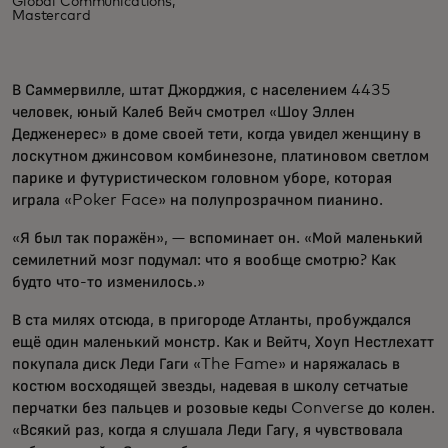
Global Communications,
Mastercard
В Саммервилле, штат Джорджия, с населением 4435
человек, юный Калеб Вейч смотрел «Шоу Эллен
Дедженерес» в доме своей тети, когда увидел женщину в
лоскутном джинсовом комбинезоне, платиновом светлом
парике и футуристическом головном уборе, которая
играла «Poker Face» на полупрозрачном пианино.
«Я был так поражён», — вспоминает он. «Мой маленький
семилетний мозг подумал: что я вообще смотрю? Как
будто что-то изменилось.»
В ста милях отсюда, в пригороде Атланты, пробуждался
ещё один маленький монстр. Как и Вейтч, Хоуп Нестлехатт
покупала диск Леди Гаги «The Fame» и наряжалась в
костюм восходящей звезды, надевая в школу сетчатые
перчатки без пальцев и розовые кеды Converse до колен.
«Всякий раз, когда я слушала Леди Гагу, я чувствовала