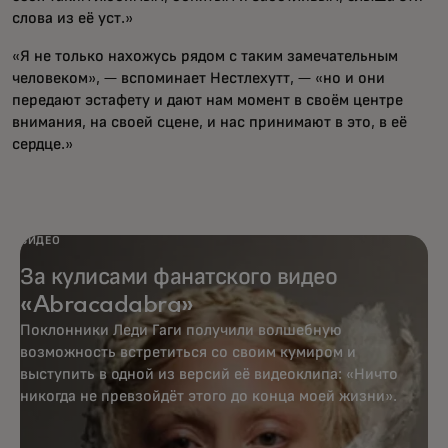
слова из её уст.»
«Я не только нахожусь рядом с таким замечательным
человеком», — вспоминает Нестлехутт, — «но и они
передают эстафету и дают нам момент в своём центре
внимания, на своей сцене, и нас принимают в это, в её
сердце.»
ВИДЕО
За кулисами фанатского видео
«Abracadabra»
Поклонники Леди Гаги получили волшебную
возможность встретиться со своим кумиром и
выступить в одной из версий её видеоклипа: «Ничто
никогда не превзойдёт этого до конца моей жизни».