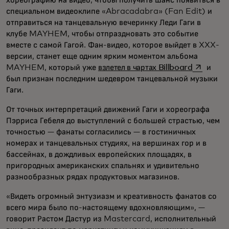
хореографию на видео, чтобы получить шанс появиться в
специальном видеоклипе «Abracadabra» (Fan Edit) и
отправиться на танцевальную вечеринку Леди Гаги в
клубе MAYHEM, чтобы отпраздновать это событие
вместе с самой Гагой. Фан-видео, которое выйдет в XXX-
версии, станет еще одним ярким моментом альбома
opens in 
MAYHEM, который уже
взлетел в чартах Billboard
и
был признан последним шедевром танцевальной музыки
Гаги.
От точных интерпретаций движений Гаги и хореографа
Пэрриса Гебеля до выступлений с большей страстью, чем
точностью — фанаты согласились — в гостиничных
номерах и танцевальных студиях, на вершинах гор и в
бассейнах, в дождливых европейских площадях, в
пригородных американских спальнях и удивительно
разнообразных рядах продуктовых магазинов.
«Видеть огромный энтузиазм и креативность фанатов со
всего мира было по-настоящему вдохновляющим», —
говорит Растом Дастур из Mastercard, исполнительный