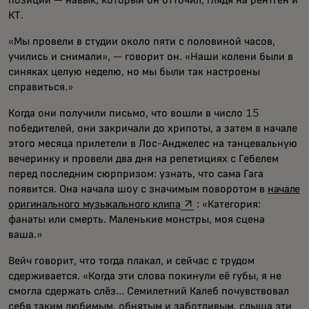
позиции — навык, который он отточил, глядя на рентген и
КТ.
«Мы провели в студии около пяти с половиной часов,
учились и снимали», — говорит он. «Наши колени были в
синяках целую неделю, но мы были так настроены
справиться.»
Когда они получили письмо, что вошли в число 15
победителей, они закричали до хрипоты, а затем в начале
этого месяца прилетели в Лос-Анджелес на танцевальную
вечеринку и провели два дня на репетициях с Гебелем
перед последним сюрпризом: узнать, что сама Гага
появится. Она начала шоу с значимым поворотом в
начале
opens in a new tab
оригинального музыкального клипа
: «Категория:
фанаты или смерть. Маленькие монстры, моя сцена
ваша.»
Вейч говорит, что тогда плакал, и сейчас с трудом
сдерживается. «Когда эти слова покинули её губы, я не
смогла сдержать слёз... Семилетний Калеб почувствовал
себя таким любимым, обнятым и заботливым, слыша эти