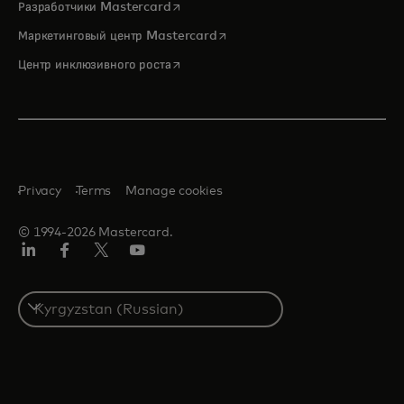
opens in a new tab
Разработчики Mastercard
opens in a new tab
Маркетинговый центр Mastercard
opens in a new tab
Центр инклюзивного роста
Privacy
Terms
Manage cookies
© 1994-2026 Mastercard.
LinkedIn
Facebook
Twitter/X
Youtube
Select
a
country