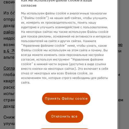
Как мы используем файлы cookie и ваше
своим средствам.
согласие
Из 669 миллиардов долларов денежных переводов,
Мы используем файлы cookie и аналогичные технологии
("Файлы cookie") на наших веб-сайтах, чтобы улучшить
отправленных в страны с низким и средним уровнем
их, измерить их производительность, понять нашу
дохода в прошлом году, более
половины поступили в
аудиторию и улучшить взаимодействие с пользователями.
opens in a new tab
районы
, где проживают необеспеченные или
На некоторых сайтах мы также используем Файлы cookie
для показа рекламы, основанной на активности и интересах
недостаточно обеспеченные лица, которым нужна
пользователей на сайте и других сайтах. Нажмите
возможность выплаты наличными. Это
добавляет премию
"Управление файлами cookie" ниже, чтобы узнать, какие
opens in a new tab
в 4
% по сравнению с самыми дешёвыми цифровыми
Файлы cookie мы используем на этом сайте и почему. Вы
всегда можете изменить свои персональные настройки
альтернативами.
согласия, используя инструмент "Управление файлами
cookie" в нижней части экрана (доступно в виде ссылки
opens in a new tab
Согласно данным Всемирного банка
, средняя
вместо кнопки на некоторых сайтах). Это включает в себя
отказ от некоторых или всех Файлов cookie, за
глобальная стоимость денежных переводов в четвертом
исключением тех, которые строго необходимы для работы
квартале прошлого года составила 6,39%. Подобные
сайта.
расходы усугубляют финансовое бремя для семей,
испытывающих финансовые трудности, особенно в
Принять Файлы cookie
странах с развивающейся экономикой и низким уровнем
дохода.
Отклонить все
Снижение затрат имеет решающее значение для
улучшения финансового благополучия и социальной