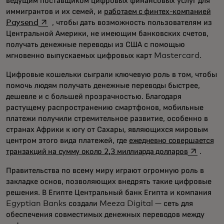
ведущим поставщиком цифровых финансовых услуг для
иммигрантов и их семей, и
работаем с финтех-компанией
opens in a new tab
Paysend
, чтобы дать возможность пользователям из
Центральной Америки, не имеющим банковских счетов,
получать денежные переводы из США с помощью
мгновенно выпускаемых цифровых карт Mastercard.
Цифровые кошельки сыграли ключевую роль в том, чтобы
помочь людям получать денежные переводы быстрее,
дешевле и с большей прозрачностью. Благодаря
растущему распространению смартфонов, мобильные
платежи получили стремительное развитие, особенно в
странах Африки к югу от Сахары, являющихся мировым
центром этого вида платежей, где
ежедневно совершается
opens in 
транзакций на сумму около 2,3 миллиарда долларов
.
Правительства по всему миру играют огромную роль в
закладке основ, позволяющих внедрять такие цифровые
решения. В Египте Центральный банк Египта и компания
Egyptian Banks создали Meeza Digital — сеть для
обеспечения совместимых денежных переводов между