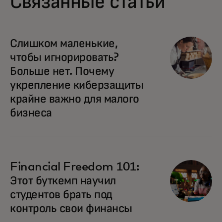
Связанные статьи
opens in a new tab
Слишком маленькие,
чтобы игнорировать?
Больше нет. Почему
укрепление киберзащиты
крайне важно для малого
бизнеса
Financial Freedom 101:
Этот буткемп научил
студентов брать под
контроль свои финансы