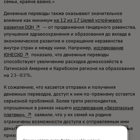
семьи, крайне важно.»
Денежные переводы также оказывают значительное
влияние как минимум
на 12 из 17 Целей устойчивого
opens in a new tab
развития ООН
— от продвижения гендерного равенства,
улучшения здравоохранения и образования до вклада в
экономическое развитие и сокращение неравенства
внутри стран и между ними. Например,
исследование
opens in a new tab
ЮНЕСКО
показало, что денежные переводы
способствуют увеличению расходов домохозяйств в
Латинской Америке и Карибском регионе на образование
на 23–83%.
К сожалению, что касается отправки и получения
денежных переводов, доступ к ним по-прежнему остается
серьезной проблемой. Более трети респондентов,
опрошенных в рамках нашего
исследования «Безопасные
opens in a new tab
платежи»,
заявили, что у их семей на родине
ограничены возможности доступа к отправляемым ими
деньгам. Каждый четвертый рассказал нам, что его семье
приходится ехать издалека, чтобы получить доступ к