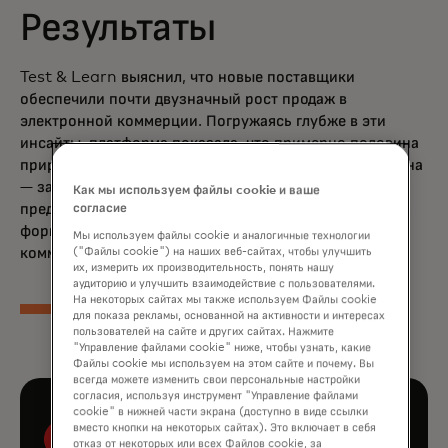
Результаты
Test & Learn выяснил, что новые поставщики
обеспечили почти двузначный рост продаж в
электронной коммерции. Погружаясь глубже в эти
инсайты, платформа показала, что примерно половина
прироста продаж была постепенной, а другая половина
— за счёт локальных продаж. Эти результаты были
Как мы используем файлы cookie и ваше
представлены исполнительной команде Checkers для
согласие
формирования общей стратегии электронной
Мы используем файлы cookie и аналогичные технологии
коммерции.
("Файлы cookie") на наших веб-сайтах, чтобы улучшить
их, измерить их производительность, понять нашу
аудиторию и улучшить взаимодействие с пользователями.
На некоторых сайтах мы также используем Файлы cookie
для показа рекламы, основанной на активности и интересах
пользователей на сайте и других сайтах. Нажмите
"Управление файлами cookie" ниже, чтобы узнать, какие
Файлы cookie мы используем на этом сайте и почему. Вы
всегда можете изменить свои персональные настройки
согласия, используя инструмент "Управление файлами
cookie" в нижней части экрана (доступно в виде ссылки
вместо кнопки на некоторых сайтах). Это включает в себя
отказ от некоторых или всех Файлов cookie, за