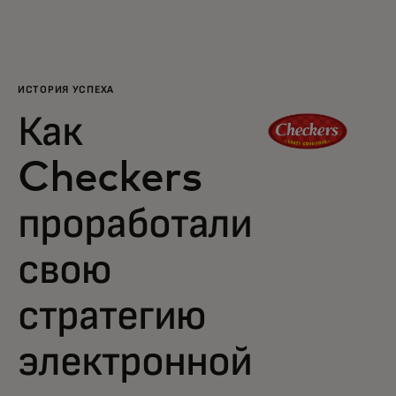
Для вас
Для бизнеса
ИСТОРИЯ УСПЕХА
Как
Для всего мира
Checkers
Для новаторов
проработали
свою
Новости и тренды
стратегию
электронной