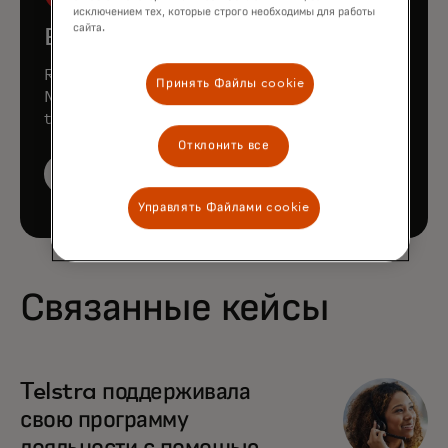
исключением тех, которые строго необходимы для работы
сайта.
Book a demo
Request a personalized demo to learn how
Принять Файлы cookie
Mastercard can enhance your business
through our products and services.
Отклонить все
Book a demo
Управлять Файлами cookie
Связанные кейсы
Telstra поддерживала
свою программу