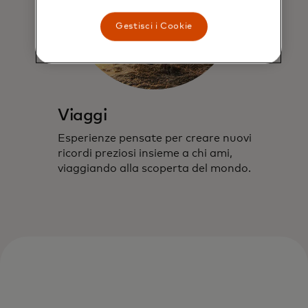
Gestisci i Cookie
Viaggi
Esperienze pensate per creare nuovi
ricordi preziosi insieme a chi ami,
viaggiando alla scoperta del mondo.