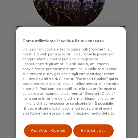
Intrattenimento
Come utilizziamo i cookie e il tuo consenso
Utilizziamo i cookie e tecnologie simili ("cookie") sui
Accedi a prevendite esclusive di
nostri siti web per migliorarli, misurarne le prestazioni,
biglietti, accessi prioritari e vivi
comprendere il nostro pubblico e migliorare
l'esperienza degli utenti. Su alcuni siti, utilizziamo i
esperienze indimenticabili durante
cookie anche per mostrare annunci pubblicitari in base
gli eventi musicali, teatrali o sportivi
alle attività di navigazione e agli interessi degli utenti
più
richiesti
.
sul sito e su altri siti. Clicca su "Gestisci i Cookie" qui in
basso per sapere quali cookie utilizziamo su questo sito
e perché. Puoi sempre modificare le tue preferenze di
consenso utilizzando lo strumento "Gestisci i Cookie"
nella parte inferiore dello schermo (disponibile come
link anziché come pulsante su alcuni siti). È possibile
rifiutare alcuni o tutti i cookie, ad eccezione di quelli
strettamente necessari per il funzionamento del sito.
Accetta i Cookie
Rifiuta tutti