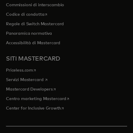
Commissioni di interscambio
si apre in una nuova scheda
Codice di condotta
Regole di Switch Mastercard
Panoramica normativa
Accessibilità di Mastercard
SITI MASTERCARD
si apre in una nuova scheda
Priceless.com
si apre in una nuova scheda
Servizi Mastercard
si apre in una nuova scheda
Mastercard Developers
si apre in una nuova scheda
Centro marketing Mastercard
si apre in una nuova scheda
Center for Inclusive Growth