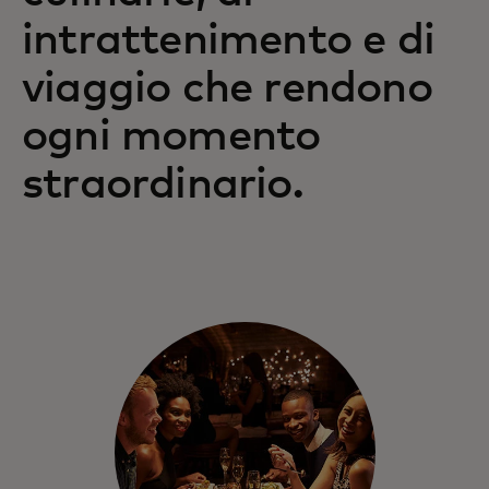
beneficiare di vantaggi ed esperienze
intrattenimento e di
eccezionali.
viaggio che rendono
ogni momento
straordinario.