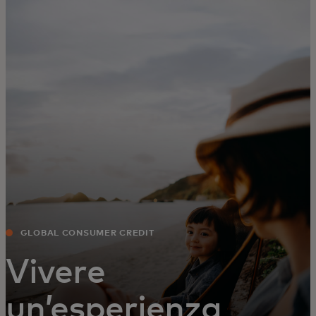
Per te
Per il business
Per il mondo
Per gli innovatori
Newsroom
GLOBAL CONSUMER CREDIT
Vivere
un’esperienza