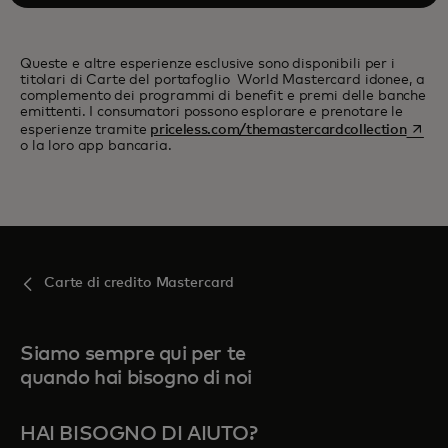
Queste e altre esperienze esclusive sono disponibili per i
titolari di Carte del portafoglio World Mastercard idonee, a
complemento dei programmi di benefit e premi delle banche
emittenti. I consumatori possono esplorare e prenotare le
si apr
esperienze tramite
priceless.com/themastercardcollection
o la loro app bancaria.
Carte di credito Mastercard
Siamo sempre qui per te
quando hai bisogno di noi
HAI BISOGNO DI AIUTO?