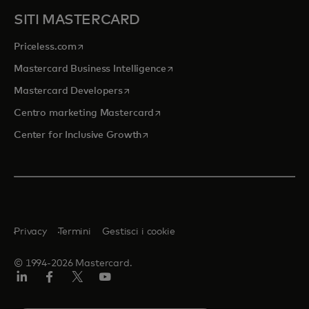
SITI MASTERCARD
si apre in una nuova scheda
Priceless.com
si apre in una nuova scheda
Mastercard Business Intelligence
si apre in una nuova scheda
Mastercard Developers
si apre in una nuova scheda
Centro marketing Mastercard
si apre in una nuova scheda
Center for Inclusive Growth
Privacy
Termini
Gestisci i cookie
© 1994-2026 Mastercard.
Linkedin
Facebook
Twitter/X
Youtube