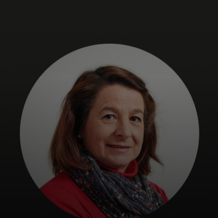
Per te
Per il business
Per il mondo
Per gli innovatori
Newsroom