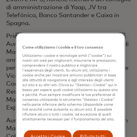
di amministrazione di Yaap, JV tra
Telefónica, Banco Santander e Caixa in
Spagna.
Prima di passare a Telefónica,
Aurrecoechea è stata Country manager di
Come utilizziamo i cookie e il tuo consenso
Mastercard Spagna e Portogallo per due
Utilizziamo i cookie e tecnologie simili ("cookie") sui
anni e mezzo. In precedenza, ha lavorato
nostri siti web per migliorarli, misurarne le prestazioni,
comprendere il nostro pubblico e migliorare
per quattro anni presso Visa Europe come
l'esperienza degli utenti. Su alcuni siti, utilizziamo i
Vicepresidente senior della divisione
cookie anche per mostrare annunci pubblicitari in base
alle attività di navigazione e agli interessi degli utenti
Consulting, per otto anni e mezzo come
sul sito e su altri siti. Clicca su "Gestisci i Cookie" qui in
basso per sapere quali cookie utilizziamo su questo sito
Responsabile dei pagamenti presso Caja
e perché. Puoi sempre modificare le tue preferenze di
Madrid e per dieci anni presso American
consenso utilizzando lo strumento "Gestisci i Cookie"
nella parte inferiore dello schermo (disponibile come
Express.
link anziché come pulsante su alcuni siti). È possibile
rifiutare alcuni o tutti i cookie, ad eccezione di quelli
Aurrecoechea ha conseguito una laurea in
strettamente necessari per il funzionamento del sito.
Matematica presso l'Università della
California, San Diego, e un Master in
Accetta i Cookie
Rifiuta tutti