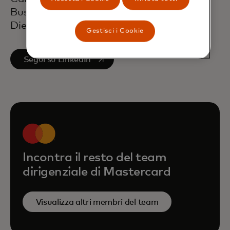
Business Administration presso la San
Diego State University.
Gestisci i Cookie
si apre in una nuova scheda
Segui su LinkedIn
Incontra il resto del team
dirigenziale di Mastercard
Visualizza altri membri del team