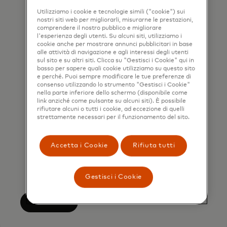
contacted by Mastercard for such
Utilizziamo i cookie e tecnologie simili ("cookie") sui
nostri siti web per migliorarli, misurarne le prestazioni,
marketing purposes by phone. I
comprendere il nostro pubblico e migliorare
understand that I am free to
l'esperienza degli utenti. Su alcuni siti, utilizziamo i
cookie anche per mostrare annunci pubblicitari in base
withdraw my consent at any time,
alle attività di navigazione e agli interessi degli utenti
sul sito e su altri siti. Clicca su "Gestisci i Cookie" qui in
free of charge, using the opt-out
basso per sapere quali cookie utilizziamo su questo sito
link provided in each email.
e perché. Puoi sempre modificare le tue preferenze di
consenso utilizzando lo strumento "Gestisci i Cookie"
nella parte inferiore dello schermo (disponibile come
I acknowledge that my personal
link anziché come pulsante su alcuni siti). È possibile
rifiutare alcuni o tutti i cookie, ad eccezione di quelli
data will be processed in
strettamente necessari per il funzionamento del sito.
accordance with
Mastercard’s
Global Privacy Notice
.
Accetta i Cookie
Rifiuta tutti
By submitting this form, I also
confirm that I have read and agree
to the Mastercard
Terms of Use
.
Gestisci i Cookie
Submit