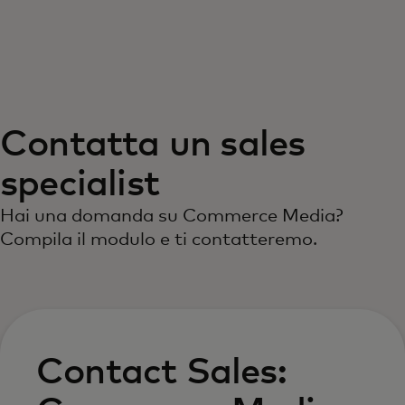
Per te
Per il business
Contatta un sales
Per il mondo
specialist
Per gli innovatori
Hai una domanda su Commerce Media?
Compila il modulo e ti contatteremo.
Newsroom
Contact Sales: