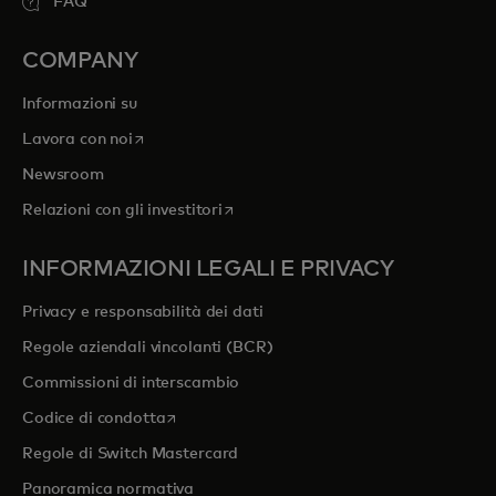
FAQ
COMPANY
Informazioni su
si apre in una nuova scheda
Lavora con noi
Newsroom
si apre in una nuova scheda
Relazioni con gli investitori
INFORMAZIONI LEGALI E PRIVACY
Privacy e responsabilità dei dati
Regole aziendali vincolanti (BCR)
Commissioni di interscambio
si apre in una nuova scheda
Codice di condotta
Regole di Switch Mastercard
Panoramica normativa