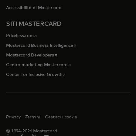
Accessibilità di Mastercard
SITI MASTERCARD
si apre in una nuova scheda
Priceless.com
si apre in una nuova scheda
Mastercard Business Intelligence
si apre in una nuova scheda
Mastercard Developers
si apre in una nuova scheda
Centro marketing Mastercard
si apre in una nuova scheda
Center for Inclusive Growth
Privacy
Termini
Gestisci i cookie
© 1994-2026 Mastercard.