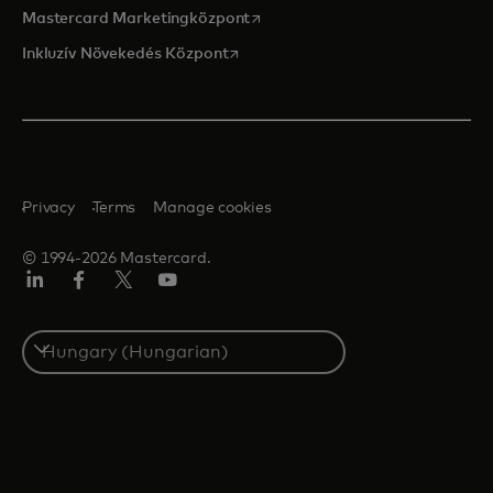
opens in a new tab
Mastercard Marketingközpont
opens in a new tab
Inkluzív Növekedés Központ
Privacy
Terms
Manage cookies
© 1994-2026 Mastercard.
LinkedIn
Facebook
Twitter/X
YouTube
Select
a
country