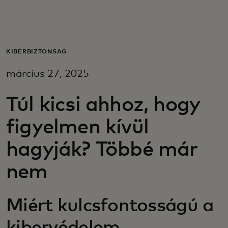
Neked
Vállalkozásoknak
KIBERBIZTONSÁG
március 27, 2025
A világért
Túl kicsi ahhoz, hogy
Innovátoroknak
figyelmen kívül
hagyják? Többé már
Hírek és trendek
nem
Miért kulcsfontosságú a