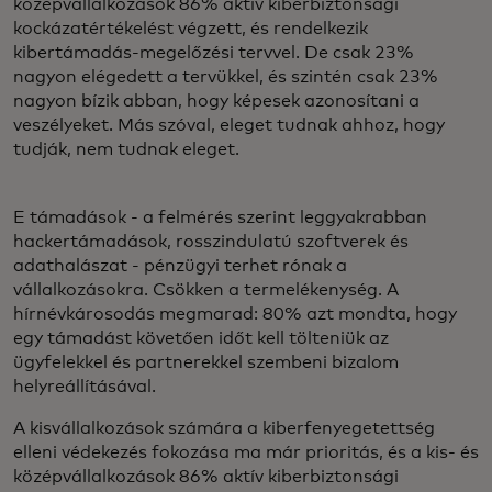
középvállalkozások 86% aktív kiberbiztonsági
kockázatértékelést végzett, és rendelkezik
kibertámadás-megelőzési tervvel. De csak 23%
nagyon elégedett a tervükkel, és szintén csak 23%
nagyon bízik abban, hogy képesek azonosítani a
veszélyeket. Más szóval, eleget tudnak ahhoz, hogy
tudják, nem tudnak eleget.
E támadások - a felmérés szerint leggyakrabban
hackertámadások, rosszindulatú szoftverek és
adathalászat - pénzügyi terhet rónak a
vállalkozásokra. Csökken a termelékenység. A
hírnévkárosodás megmarad: 80% azt mondta, hogy
egy támadást követően időt kell tölteniük az
ügyfelekkel és partnerekkel szembeni bizalom
helyreállításával.
A kisvállalkozások számára a kiberfenyegetettség
elleni védekezés fokozása ma már prioritás, és a kis- és
középvállalkozások 86% aktív kiberbiztonsági