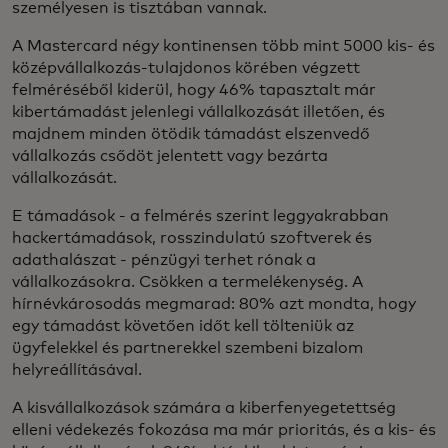
személyesen is tisztában vannak.
A Mastercard négy kontinensen több mint 5000 kis- és
középvállalkozás-tulajdonos körében végzett
felméréséből kiderül, hogy 46% tapasztalt már
kibertámadást jelenlegi vállalkozását illetően, és
majdnem minden ötödik támadást elszenvedő
vállalkozás csődöt jelentett vagy bezárta
vállalkozását.
E támadások - a felmérés szerint leggyakrabban
hackertámadások, rosszindulatú szoftverek és
adathalászat - pénzügyi terhet rónak a
vállalkozásokra. Csökken a termelékenység. A
hírnévkárosodás megmarad: 80% azt mondta, hogy
egy támadást követően időt kell tölteniük az
ügyfelekkel és partnerekkel szembeni bizalom
helyreállításával.
A kisvállalkozások számára a kiberfenyegetettség
elleni védekezés fokozása ma már prioritás, és a kis- és