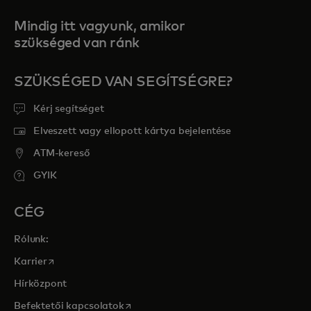
Mindig itt vagyunk, amikor
szükséged van ránk
SZÜKSÉGED VAN SEGÍTSÉGRE?
Kérj segítséget
Elveszett vagy ellopott kártya bejelentése
ATM-kereső
GYIK
CÉG
Rólunk:
opens in a new tab
Karrier
Hírközpont
opens in a new tab
Befektetői kapcsolatok