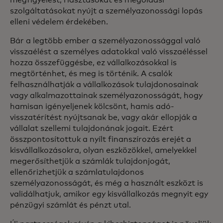
szolgáltatásokat nyújt a személyazonossági lopás
elleni védelem érdekében.
Bár a legtöbb ember a személyazonossággal való
visszaélést a személyes adatokkal való visszaéléssel
hozza összefüggésbe, ez vállalkozásokkal is
megtörténhet, és meg is történik. A csalók
felhasználhatják a vállalkozások tulajdonosainak
vagy alkalmazottainak személyazonosságát, hogy
hamisan igényeljenek kölcsönt, hamis adó-
visszatérítést nyújtsanak be, vagy akár ellopják a
vállalat szellemi tulajdonának jogait. Ezért
összpontosítottuk a nyílt finanszírozás erejét a
kisvállalkozásokra, olyan eszközökkel, amelyekkel
megerősíthetjük a számlák tulajdonjogát,
ellenőrizhetjük a számlatulajdonos
személyazonosságát, és még a használt eszközt is
validálhatjuk, amikor egy kisvállalkozás megnyit egy
pénzügyi számlát és pénzt utal.