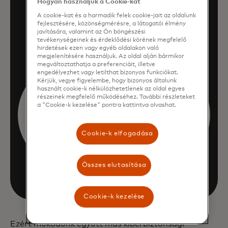
Hogyan használjuk a Cookie-kat
A cookie-kat és a harmadik felek cookie-jait az oldalunk
fejlesztésére, közönségmérésre, a látogatói élmény
javítására, valamint az Ön böngészési
tevékenységeinek és érdeklődési körének megfelelő
hirdetések ezen vagy egyéb oldalakon való
megjelenítésére használjuk. Az oldal alján bármikor
megváltoztathatja a preferenciáit, illetve
engedélyezhet vagy letilthat bizonyos funkciókat.
Kérjük, vegye figyelembe, hogy bizonyos általunk
használt cookie-k nélkülözhetetlenek az oldal egyes
részeinek megfelelő működéséhez. További részleteket
a "Cookie-k kezelése" pontra kattintva olvashat.
Cookie-k elfogadása
Összes elutasítása
Cookie-k kezelése
Ezért működünk együtt más kiberbiztonsági