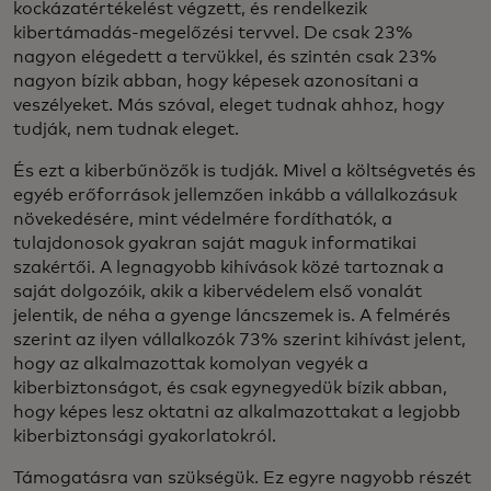
kockázatértékelést végzett, és rendelkezik
kibertámadás-megelőzési tervvel. De csak 23%
nagyon elégedett a tervükkel, és szintén csak 23%
nagyon bízik abban, hogy képesek azonosítani a
veszélyeket. Más szóval, eleget tudnak ahhoz, hogy
tudják, nem tudnak eleget.
És ezt a kiberbűnözők is tudják. Mivel a költségvetés és
egyéb erőforrások jellemzően inkább a vállalkozásuk
növekedésére, mint védelmére fordíthatók, a
tulajdonosok gyakran saját maguk informatikai
szakértői. A legnagyobb kihívások közé tartoznak a
saját dolgozóik, akik a kibervédelem első vonalát
jelentik, de néha a gyenge láncszemek is. A felmérés
szerint az ilyen vállalkozók 73% szerint kihívást jelent,
hogy az alkalmazottak komolyan vegyék a
kiberbiztonságot, és csak egynegyedük bízik abban,
hogy képes lesz oktatni az alkalmazottakat a legjobb
kiberbiztonsági gyakorlatokról.
Támogatásra van szükségük. Ez egyre nagyobb részét