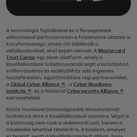
A technológia fejlődésével és a fenyegetések
változásával párhuzamosan a folyamatos oktatás is
kulcsfontosságú, amely ott találkozik a
vállalkozásokkal, ahol éppen vannak. A
Mastercard
Trust Center
egy olyan platform, amely a
kisvállalkozások tulajdonosainak segít a kutatáshoz,
erőforrásokhoz és eszközökhöz való ingyenes
hozzáférésben, együttműködve régi partnereinkkel,
opens in a new tab
a
Global Cyber Alliance
, a
Cyber Readiness
opens in a new tab
opens in
Institute
és a National
Cybersecurity Alliance
szervezetekkel.
Közös munkával biztonságosabb ökoszisztémát
hozhatunk létre a kisvállalkozások számára. Végül is
a biztonság nem csak a védelemről szól, hanem a
növekedés lehetővé tételéről is. A bizalom, amelyet
ez teremt, segíti a kisvállalkozásokat abban, hogy