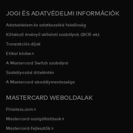
JOGI ÉS ADATVÉDELMI INFORMÁCIÓK
Adatvédelem és adatkezelési felelősség
Kötelező érvényű vállalati szabályok (BCR-ek)
Tranzakciós díjak
opens in a new tab
Etikai kódex
A Mastercard Switch szabályai
Szabályozási áttekintés
A Mastercard akadálymentessége
MASTERCARD WEBOLDALAK
opens in a new tab
Priceless.com
opens in a new tab
Mastercard-szolgáltatások
opens in a new tab
Mastercard-fejlesztők