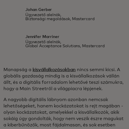
Johan Gerber
Ügyvezető alelnök,
Biztonsági megoldások, Mastercard
Jennifer Marriner
Ügyvezető alelnök,
Global Acceptance Solutions, Mastercard
Manapság a
kisvállalkozásokban
nincs semmi kicsi. A
globális gazdaság mindig is a kisvállalkozások vállán
állt, és a digitális forradalom lehetővé teszi számukra,
hogy a Main Streetről a világpiacra lépjenek.
A nagyobb digitális lábnyom azonban nemcsak
lehetőségeket, hanem kockázatokat is rejt magában -
olyan kockázatokat, amelyekkel a kisvállalkozók, akik
sokáig úgy gondolták, hogy nem veszik észre magukat
a kiberbűnözők, most fájdalmasan, és sok esetben