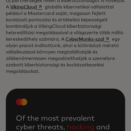
Új partnerségek révén a kiberbiztonságot is növeljük.
opens in a new tab
A
VikingCloud
globális kibernetikai vállalattal
például a Mastercard saját, magasan fejlett
kockázati pontozási és értékelési képességeit
kombináljuk a VikingCloud kiberbiztonsági
helyreállítási megoldásaival a világszerte több millió
opens in a n
kereskedőhely számára. A
CyberMonks-szal
egy
olyan piacot indítottunk, ahol a különböző méretű
vállalkozások könnyen megtalálhatják és
zökkenőmentesen megvalósíthatják a személyre
szabott kiberbiztonsági és kockázatkezelési
megoldásokat.