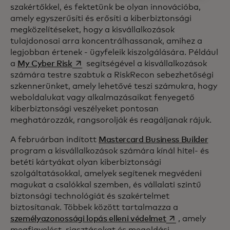
szakértőkkel, és fektetünk be olyan innovációba,
amely egyszerűsíti és erősíti a kiberbiztonsági
megközelítéseket, hogy a kisvállalkozások
tulajdonosai arra koncentrálhassanak, amihez a
legjobban értenek - ügyfeleik kiszolgálására. Például
opens in a new tab
a
My Cyber Risk
segítségével a kisvállalkozások
számára testre szabtuk a RiskRecon sebezhetőségi
szkennerünket, amely lehetővé teszi számukra, hogy
weboldalukat vagy alkalmazásaikat fenyegető
kiberbiztonsági veszélyeket pontosan
meghatározzák, rangsorolják és reagáljanak rájuk.
A februárban indított
Mastercard Business Builder
program a kisvállalkozások számára kínál hitel- és
betéti kártyákat olyan kiberbiztonsági
szolgáltatásokkal, amelyek segítenek megvédeni
magukat a csalókkal szemben, és vállalati szintű
biztonsági technológiát és szakértelmet
biztosítanak. Többek között tartalmazza a
opens in a new t
személyazonossági lopás elleni védelmet
, amely
megfigyelést, riasztásokat és megoldási