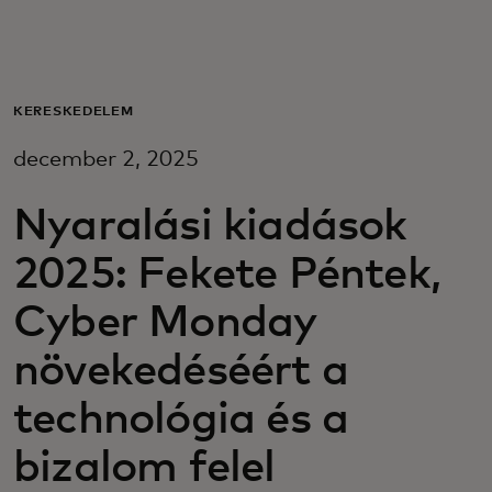
Neked
Vállalkozásoknak
KERESKEDELEM
december 2, 2025
A világért
Nyaralási kiadások
Innovátoroknak
2025: Fekete Péntek,
Cyber Monday
Hírek és trendek
növekedéséért a
technológia és a
bizalom felel