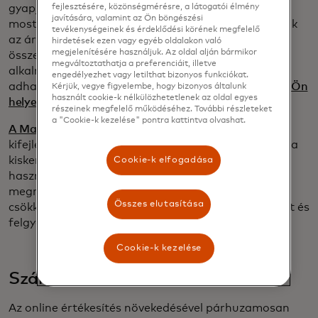
fejlesztésére, közönségmérésre, a látogatói élmény
gyapjúra, és nem kerülhet többe 25 dollárnál"), de
javítására, valamint az Ön böngészési
most már sokkal többet tudnak: összehasonlíthatják
tevékenységeinek és érdeklődési körének megfelelő
az árakat, valós időben követhetik a készletet,
hirdetések ezen vagy egyéb oldalakon való
megjelenítésére használjuk. Az oldal alján bármikor
összegezhetik a véleményeket, jutalmakat
megváltoztathatja a preferenciáit, illetve
alkalmazhatnak és személyre szabott ajánlatokat
engedélyezhet vagy letilthat bizonyos funkciókat.
adhatnak, sőt, még
a tranzakciót is lebonyolíthatják Ön
Kérjük, vegye figyelembe, hogy bizonyos általunk
használt cookie-k nélkülözhetetlenek az oldal egyes
helyett
.
részeinek megfelelő működéséhez. További részleteket
a "Cookie-k kezelése" pontra kattintva olvashat.
A Mastercard által
ezen a gyorsan fejlődő területen
kifejlesztett új protokollok várhatóan megkönnyítik a
kiskereskedők számára az ügynöki kereskedelem
Cookie-k elfogadása
használatát, valamint a fogyasztói szándék és a
megrendelés megerősítésének biztosítását,
Összes elutasítása
csökkentve a vitás ügyek számát, növelve a bizalmat és
felgyorsítva az elfogadást.
Cookie-k kezelése
Szánhúzó csalók
Az online értékesítés növekedésével párhuzamosan