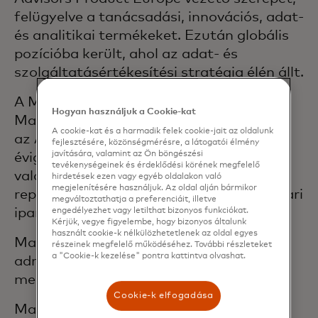
felügyelve a tanácsadási, innovációs, adat-
és analitikai termékeket. Ezután globális
pozícióba került, ahol az adat- és
szolgáltatásértékesítési stratégia élén állt.
A Mastercardhoz való csatlakozás előtt
Hogyan használjuk a Cookie-kat
Matteo az Ernst & Young Advisorynál és
A cookie-kat és a harmadik felek cookie-jait az oldalunk
az Accenture-nél dolgozott körülbelül 10
fejlesztésére, közönségmérésre, a látogatói élmény
javítására, valamint az Ön böngészési
évig, üzleti és stratégiai gyakorlatban,
tevékenységeinek és érdeklődési körének megfelelő
valamint a távközlés, pénzügyi szektor,
hirdetések ezen vagy egyéb oldalakon való
megjelenítésére használjuk. Az oldal alján bármikor
repülés- és védelem, valamint ingatlanipari
megváltoztathatja a preferenciáit, illetve
iparágakra fókuszálva.
engedélyezhet vagy letilthat bizonyos funkciókat.
Kérjük, vegye figyelembe, hogy bizonyos általunk
használt cookie-k nélkülözhetetlenek az oldal egyes
Matteo közgazdaságtan és üzleti
részeinek megfelelő működéséhez. További részleteket
a "Cookie-k kezelése" pontra kattintva olvashat.
adminisztráció szakon szerzett
mesterdiplomát a Római Egyetemen.
Cookie-k elfogadása
Matteo, felesége és két lánya Rómában