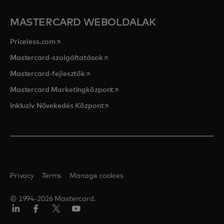
MASTERCARD WEBOLDALAK
opens in a new tab
Priceless.com
opens in a new tab
Mastercard-szolgáltatások
opens in a new tab
Mastercard-fejlesztők
opens in a new tab
Mastercard Marketingközpont
opens in a new tab
Inkluzív Növekedés Központ
Privacy
Terms
Manage cookies
© 1994-2026 Mastercard.
LinkedIn
Facebook
Twitter/X
YouTube