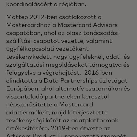
koordinálásáért a régióban.
Matteo 2012-ben csatlakozott a
Mastercardhoz a Mastercard Advisors
csapatában, ahol az olasz tanácsadási
szállítási csapatot vezette, valamint
ügyfélkapcsolati vezetőként
tevékenykedett nagy ügyfeleknél, adat- és
szolgáltatási megoldásokat támogatva és
felügyelve a végrehajtást. 2016-ban
elindította a Data Partnerships üzletágat
Európában, ahol alternatív csatornákon és
viszonteladó partnereken keresztül
népszerűsítette a Mastercard
adattermékeit, majd kiterjesztette
tevékenységi körét az adatplatformok
értékesítésére. 2019-ben átvette az
Advisors Product Europe vezető szerepét,