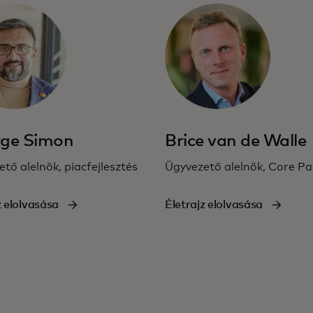
ge Simon
Brice van de Walle
tő alelnök, piacfejlesztés
Ügyvezető alelnök, Core P
z elolvasása
Életrajz elolvasása