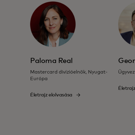
Paloma Real
Geor
Mastercard divízióelnök, Nyugat-
Ügyveze
Európa
Életraj
Életrajz elolvasása