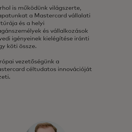
rhol is működünk világszerte,
apatunkat a Mastercard vállalati
túrája és a helyi
gánszemélyek és vállalkozások
yedi igényeinek kielégítése iránti
gy köti össze.
rópai vezetőségünk a
stercard céltudatos innovációját
eti.