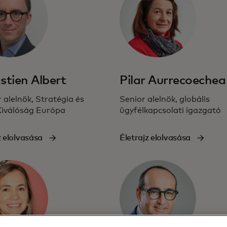
stien Albert
Pilar Aurrecoechea
 alelnök, Stratégia és
Senior alelnök, globális
 Kiválóság Európa
ügyfélkapcsolati igazgató
z elolvasása
Életrajz elolvasása