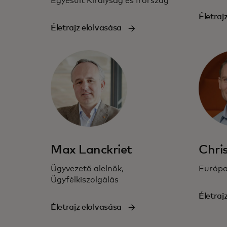
Egyesült Királyság és Írország
Életraj
Életrajz elolvasása
Max Lanckriet
Chris
Ügyvezető alelnök,
Európa
Ügyfélkiszolgálás
Életraj
Életrajz elolvasása