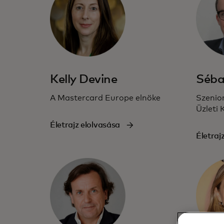
Kelly Devine
Séba
A Mastercard Europe elnöke
Szenior
Üzleti
Életrajz elolvasása
Életraj