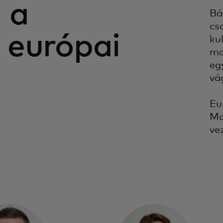
 a
Bá
cs
 európai
kul
ma
eg
vá
Eu
Ma
vez