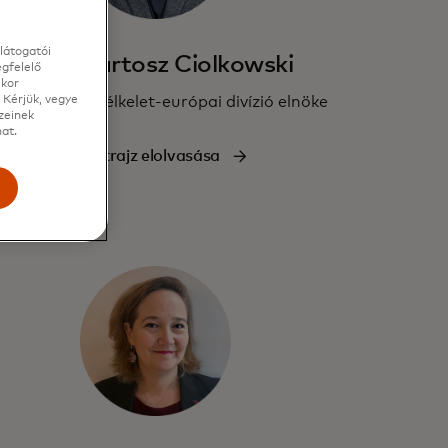
látogatói
o
Bartosz Ciolkowski
gfelelő
ikor
A délkelet-európai divízió elnöke
 Kérjük, vegye
zeinek
at.
Életrajz elolvasása
e