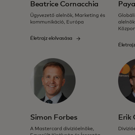
Beatrice Cornacchia
Paya
Ügyvezető alelnök, Marketing és
Globál
kommunikáció, Európa
alelnök
Közpo
Életrajz elolvasása
Életraj
Simon Forbes
Erik
A Mastercard divízióelnöke,
Divízi