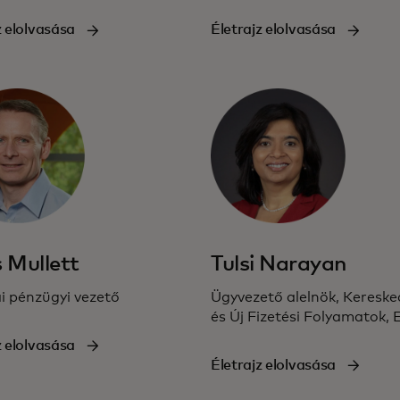
z elolvasása
Életrajz elolvasása
 Mullett
Tulsi Narayan
i pénzügyi vezető
Ügyvezető alelnök, Kereske
és Új Fizetési Folyamatok,
z elolvasása
Életrajz elolvasása