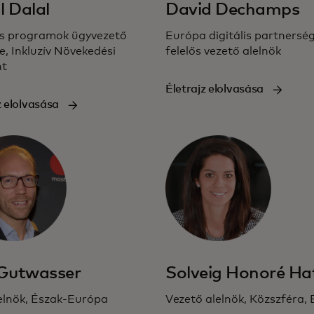
l Dalal
David Dechamps
is programok ügyvezető
Európa digitális partnersé
e, Inkluzív Növekedési
felelős vezető alelnök
nt
Életrajz elolvasása
z elolvasása
 Gutwasser
Solveig Honoré Ha
óelnök, Észak-Európa
Vezető alelnök, Közszféra,