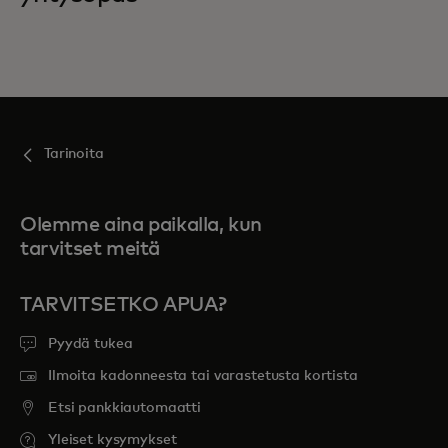
Tarinoita
Olemme aina paikalla, kun
tarvitset meitä
TARVITSETKO APUA?
Pyydä tukea
Ilmoita kadonneesta tai varastetusta kortista
Etsi pankkiautomaatti
Yleiset kysymykset