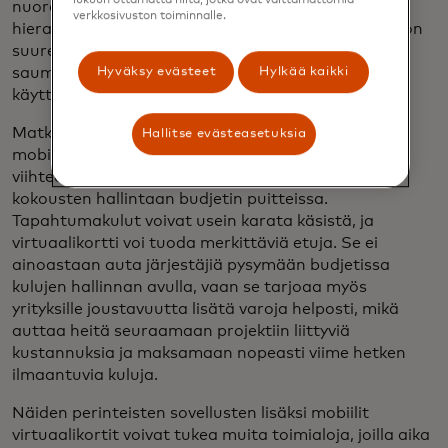
nuoremmat sukupolvet nousevat organisaatioiden
verkkosivuston toiminnalle.
hierarkiassa, voimme odottaa, että liike-elämässä on
suurempi halukkuus ottaa käyttöön nämä
saumattomat maksukokemukset – uusien
Hyväksy evästeet
Hylkää kaikki
käyttötapausten ilmaantuessa.
Matkustusalalla yritykset voivat hyödyntää
Hallitse evästeasetuksia
mobiilivirtuaalikortteja kaikkeen liikematkoista ja
viihteestä tapahtumien, konferenssien ja sisäisten
kokousten hallintaan budjetin puitteissa.
Tapahtumakulut voivat usein karata käsistä, ja
virtuaalikortti voi tuoda merkittäviä etuja. Se ei
ainoastaan auta järjestäjiä pysymään budjetissa
kulujen hallinnan avulla, vaan se tarjoaa myös
yrityksille joustavuutta lisätä varoja helposti, mikä
auttaa heitä seuraamaan projektiin liittyviä
kustannuksia ja maksamaan nopeasti viime hetken
ilmaantuvia kuluja.
Näiden perinteisten sovellusten lisäksi mobiilit
virtuaalikortit voivat tukea muita toimialoja, joilla aika