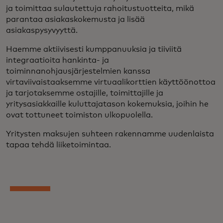
ja toimittaa sulautettuja rahoitustuotteita, mikä
parantaa asiakaskokemusta ja lisää
asiakaspysyvyyttä.
Haemme aktiivisesti kumppanuuksia ja tiiviitä
integraatioita hankinta- ja
toiminnanohjausjärjestelmien kanssa
virtaviivaistaaksemme virtuaalikorttien käyttöönottoa
ja tarjotaksemme ostajille, toimittajille ja
yritysasiakkaille kuluttajatason kokemuksia, joihin he
ovat tottuneet toimiston ulkopuolella.
Yritysten maksujen suhteen rakennamme uudenlaista
tapaa tehdä liiketoimintaa.