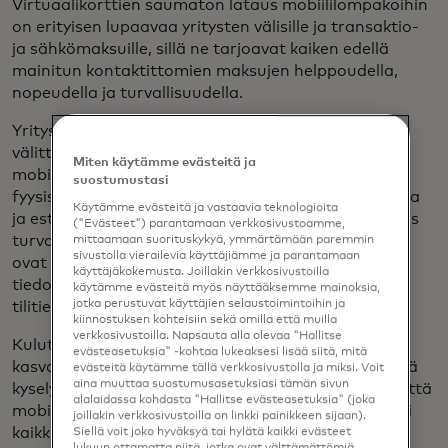
Virtuaalikorttien saumaton lataus mobiililompakoihin
on erityisen lupaavaa yritysten välisille ja transaktio-
ja sähkömaksuille, sillä ne tarjoavat kaiken edellä
mainitun kontaktittomien maksujen helppoudella,
nopeudella ja turvallisuudella.
Yritysten etsiessä tapoja toimia kestävämmin,
välittömästi myönnettävät ja käytettävät
Miten käytämme evästeitä ja
mobiilivirtuaalikortit poistavat tarpeen lähettää
suostumustasi
fyysisiä kortteja postitse, mikä lyhentää odotusaikaa
Käytämme evästeitä ja vastaavia teknologioita
ja estää muovijätteen määrän kasvua. Ne ovat myös
("Evästeet") parantamaan verkkosivustoamme,
turvallisempia, koska kaikki mobiililompakkomaksut
mittaamaan suorituskykyä, ymmärtämään paremmin
sivustolla vierailevia käyttäjiämme ja parantamaan
ovat tokenisoituja, ja kortinhaltijan arkaluontoiset
käyttäjäkokemusta. Joillakin verkkosivustoilla
tiedot korvataan korvikenumeroilla, joten heidän
käytämme evästeitä myös näyttääksemme mainoksia,
jotka perustuvat käyttäjien selaustoimintoihin ja
tilitietojaan ei koskaan paljasteta.
kiinnostuksen kohteisiin sekä omilla että muilla
verkkosivustoilla. Napsauta alla olevaa "Hallitse
Kuluttajamaailmassa mobiilimaksut ovat vain
evästeasetuksia" -kohtaa lukeaksesi lisää siitä, mitä
kasvattaneet suosiotaan – PYMNTS:n äskettäisessä
evästeitä käytämme tällä verkkosivustolla ja miksi. Voit
aina muuttaa suostumusasetuksiasi tämän sivun
kyselyssä puolet Z-sukupolven kuluttajista sanoo, että
alalaidassa kohdasta "Hallitse evästeasetuksia" (joka
mobiililompakot voivat korvata suurimman osan tai
joillakin verkkosivustoilla on linkki painikkeen sijaan).
kaikki fyysisten lompakoiden käyttötavat. Kun
Siellä voit joko hyväksyä tai hylätä kaikki evästeet
lukuun ottamatta niitä, jotka ovat välttämättömiä