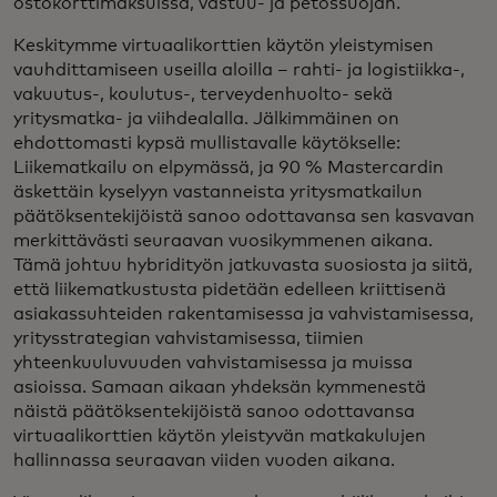
ostokorttimaksuissa, vastuu- ja petossuojan.
Keskitymme virtuaalikorttien käytön yleistymisen
vauhdittamiseen useilla aloilla – rahti- ja logistiikka-,
vakuutus-, koulutus-, terveydenhuolto- sekä
yritysmatka- ja viihdealalla. Jälkimmäinen on
ehdottomasti kypsä mullistavalle käytökselle:
Liikematkailu on elpymässä, ja 90 % Mastercardin
äskettäin kyselyyn vastanneista yritysmatkailun
päätöksentekijöistä sanoo odottavansa sen kasvavan
merkittävästi seuraavan vuosikymmenen aikana.
Tämä johtuu hybridityön jatkuvasta suosiosta ja siitä,
että liikematkustusta pidetään edelleen kriittisenä
asiakassuhteiden rakentamisessa ja vahvistamisessa,
yritysstrategian vahvistamisessa, tiimien
yhteenkuuluvuuden vahvistamisessa ja muissa
asioissa. Samaan aikaan yhdeksän kymmenestä
näistä päätöksentekijöistä sanoo odottavansa
virtuaalikorttien käytön yleistyvän matkakulujen
hallinnassa seuraavan viiden vuoden aikana.