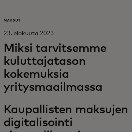
Sinulle
MAKSUT
Yrityksille
23. elokuuta 2023
Miksi tarvitsemme
Maailmalle
kuluttajatason
Innovaattoreille
kokemuksia
yritysmaailmassa
Uutiset ja trendit
Kaupallisten maksujen
digitalisointi