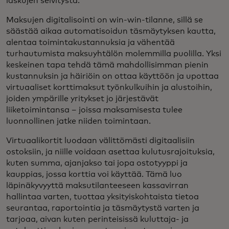
laskujen selvitystä.
Maksujen digitalisointi on win-win-tilanne, sillä se
säästää aikaa automatisoidun täsmäytyksen kautta,
alentaa toimintakustannuksia ja vähentää
turhautumista maksuyhtälön molemmilla puolilla. Yksi
keskeinen tapa tehdä tämä mahdollisimman pienin
kustannuksin ja häiriöin on ottaa käyttöön ja upottaa
virtuaaliset korttimaksut työnkulkuihin ja alustoihin,
joiden ympärille yritykset jo järjestävät
liiketoimintansa – joissa maksamisesta tulee
luonnollinen jatke niiden toimintaan.
Virtuaalikortit luodaan välittömästi digitaalisiin
ostoksiin, ja niille voidaan asettaa kulutusrajoituksia,
kuten summa, ajanjakso tai jopa ostotyyppi ja
kauppias, jossa korttia voi käyttää. Tämä luo
läpinäkyvyyttä maksutilanteeseen kassavirran
hallintaa varten, tuottaa yksityiskohtaista tietoa
seurantaa, raportointia ja täsmäytystä varten ja
tarjoaa, aivan kuten perinteisissä kuluttaja- ja