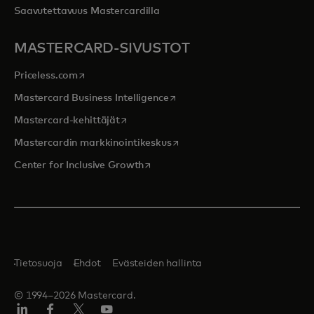
Saavutettavuus Mastercardilla
MASTERCARD-SIVUSTOT
opens in a new tab
Priceless.com
opens in a new tab
Mastercard Business Intelligence
opens in a new tab
Mastercard-kehittäjät
opens in a new tab
Mastercardin markkinointikeskus
opens in a new tab
Center for Inclusive Growth
Tietosuoja
Ehdot
Evästeiden hallinta
© 1994–2026 Mastercard.