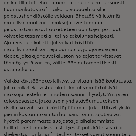
on kortilla tai tehottomuutta on edelleen runsaasti.
Luonnonkatastrofin aikana vapaaehtoisille
pelastushenkilöstölle voidaan lähettää välittömiä
mobiilivirtuaalikorttimaksuja avustamaan
pelastustoimissa. Lääketieteen opintojen potilaat
voivat kattaa matka- tai hoitokulunsa helposti.
Ajoneuvojen kuljettajat voivat käyttää
mobiilivirtuaalikortteja pumpulla, ja ajoneuvojen
tiedot, joita ajoneuvokaluston hoitajat tarvitsevat
täsmäytystä varten, välitetään automaattisesti
ostohetkellä.
Vaikka käyttöönotto kiihtyy, tarvitaan lisää koulutusta,
jotta kaikki ekosysteemin toimijat ymmärtäisivät
maksujärjestelmien modernisoinnin hyödyt. Yritysten
talousosastot, jotka usein yhdistävät muutoksen
riskiin, voivat lisätä käyttöpääomaa ja korttihyvityksiä
pienin kustannuksin tai häiriöin. Toimittajat voivat
hyötyä paremmasta suojasta ja alhaisemmista
hallintokustannuksista siirtyessä pois käteisestä ja
shekeistä. Pankit ja fintech-yritykset voivat suunnitella