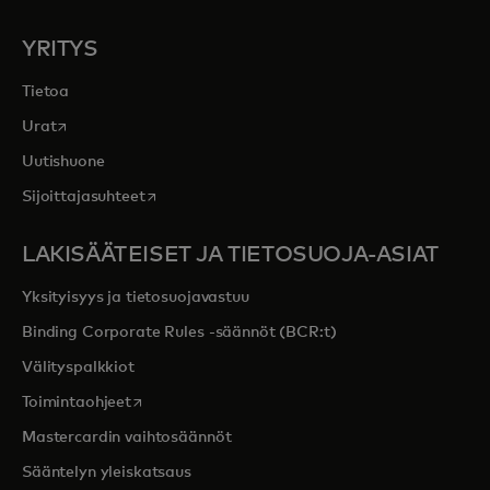
YRITYS
Tietoa
opens in a new tab
Urat
Uutishuone
opens in a new tab
Sijoittajasuhteet
LAKISÄÄTEISET JA TIETOSUOJA-ASIAT
Yksityisyys ja tietosuojavastuu
Binding Corporate Rules -säännöt (BCR:t)
Välityspalkkiot
opens in a new tab
Toimintaohjeet
Mastercardin vaihtosäännöt
Sääntelyn yleiskatsaus