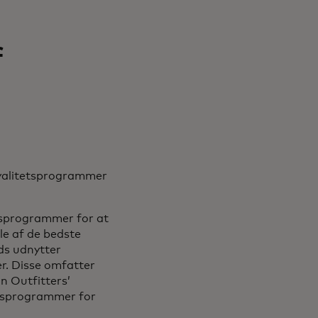
f
loyalitetsprogrammer
tsprogrammer for at
le af de bedste
ds udnytter
r. Disse omfatter
n Outfitters’
etsprogrammer for