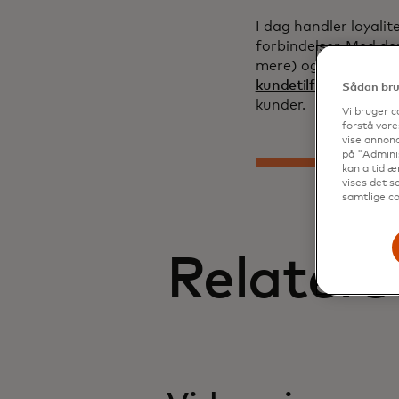
I dag handler loyalit
forbindelser. Med den
mere) og et engageme
kundetilfredshedstje
Sådan brug
kunder.
Vi bruger c
forstå vore
vise annonc
på "Adminis
kan altid æ
vises det so
samtlige co
Relatere