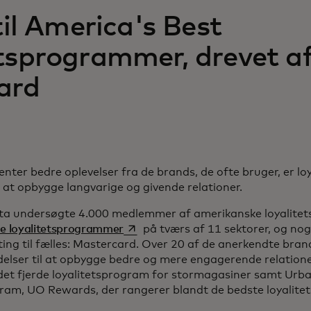
til America's Best
tsprogrammer, drevet a
ard
nter bedre oplevelser fra de brands, de ofte bruger, er 
 at opbygge langvarige og givende relationer.
a undersøgte 4.000 medlemmer af amerikanske loyalite
opens in a new tab
e loyalitetsprogrammer
på tværs af 11 sektorer, og nog
ng til fælles: Mastercard. Over 20 af de anerkendte bran
elser til at opbygge bedre og mere engagerende relatione
et fjerde loyalitetsprogram for stormagasiner samt Urba
 a new tab
am, UO Rewards, der rangerer blandt de bedste loyalit