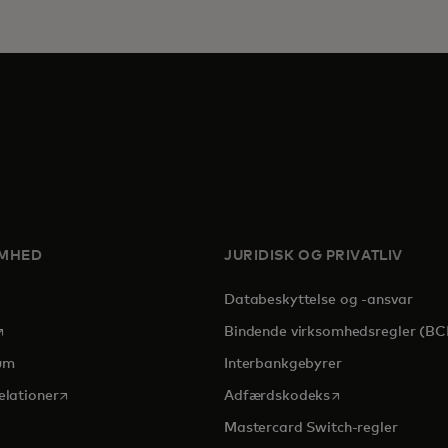
OMHED
JURIDISK OG PRIVATLIV
Databeskyttelse og -ansvar
pens in a new tab
Bindende virksomhedsregler (BC
um
Interbankgebyrer
opens in a new tab
opens in a new t
elationer
Adfærdskodeks
Mastercard Switch-regler