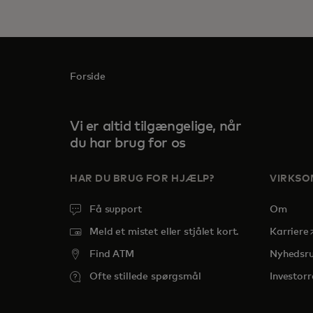
Forside
Vi er altid tilgængelige, når
du har brug for os
HAR DU BRUG FOR HJÆLP?
VIRKS
Få support
Om
o
Meld et mistet eller stjålet kort.
Karriere
Find ATM
Nyhedsr
Ofte stillede spørgsmål
Investorr