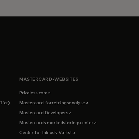
MASTERCARD-WEBSITES
opens in a new tab
Priceless.com
opens in a new tab
R'er)
Mastercard-forretningsanalyse
opens in a new tab
Mastercard Developers
ab
opens in a new tab
Mastercards markedsføringscenter
opens in a new tab
Center for Inklusiv Vækst