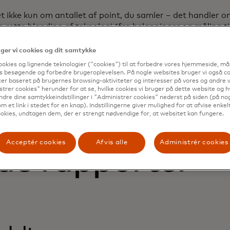
et ikke kun om antallet af point, du samler – det handler 
 rette blanding af teknologi (fra belønninger og måling ti
nt i at levere bedre oplevelser, hjælper Mastercard's om
nester
brands med at opbygge og vedligeholde loyale rela
er vi cookies og dit samtykke
ookies og lignende teknologier ("cookies") til at forbedre vores hjemmeside, må
s besøgende og forbedre brugeroplevelsen. På nogle websites bruger vi også coo
er baseret på brugernes browsing-aktiviteter og interesser på vores og andre w
trer cookies" herunder for at se, hvilke cookies vi bruger på dette website og h
ndre dine samtykkeindstillinger i "Administrer cookies" nederst på siden (på no
m et link i stedet for en knap). Indstillingerne giver mulighed for at afvise enkelt
okies, undtagen dem, der er strengt nødvendige for, at websitet kan fungere.
Acceptér cookies
Afvis alle
Administrér cookies
de rapporter