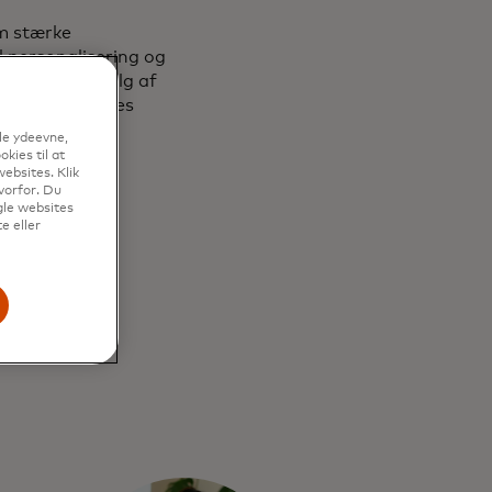
om stærke
l personalisering og
fattende udvalg af
tioner med deres
le ydeevne,
kies til at
ebsites. Klik
vorfor. Du
gle websites
e eller