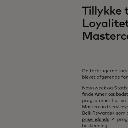
Tillykke 
Loyalite
Masterc
Da forbrugerne forve
blevet afgørende for
Newsweek og Statist
finde
Amerikas bedst
programmer har én ti
Mastercard serviceyd
Belk Rewards+ som d
opens in
prisvindende
progr
beklædning.