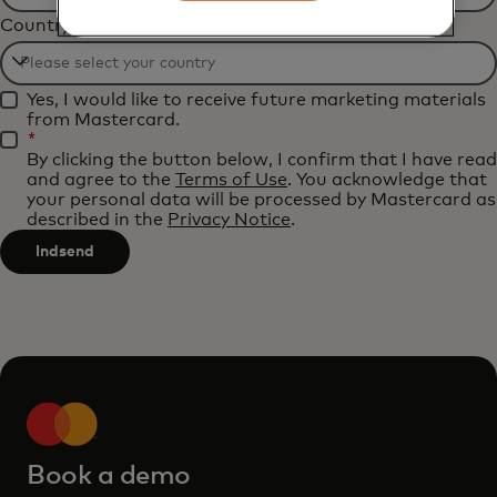
Filtering
Country
will
be
Filtering
applied
Yes, I would like to receive future marketing materials
will
after
from Mastercard.
be
*
3
By clicking the button below, I confirm that I have read
applied
characters.
and agree to the
Terms of Use
. You acknowledge that
after
your personal data will be processed by Mastercard as
described in the
Privacy Notice
.
3
characters.
Indsend
Book a demo