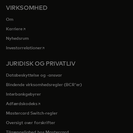
VIRKSOMHED
Om
opens in a new tab
Karriere
Nyhedsrum
opens in a new tab
Investorrelationer
JURIDISK OG PRIVATLIV
Databeskyttelse og -ansvar
Bindende virksomhedsregler (BCR'er)
Interbankgebyrer
opens in a new tab
Adfærdskodeks
Mastercard Switch-regler
Oversigt over forskrifter
Tilgængelighed hos Mastercard