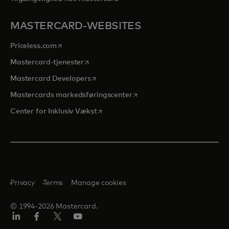
MASTERCARD-WEBSITES
opens in a new tab
Priceless.com
opens in a new tab
Mastercard-tjenester
opens in a new tab
Mastercard Developers
opens in a new tab
Mastercards markedsføringscenter
opens in a new tab
Center for Inklusiv Vækst
Privacy
Terms
Manage cookies
© 1994-2026 Mastercard.
LinkedIn
Facebook
Twitter/X
Youtube