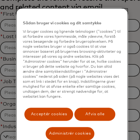
and related content via email.
*
First Name
Sådan bruger vi cookies og dit samtykke
Vi bruger cookies og lignende teknologier ("cookies") til
*
Last Name
at forbedre vores hjemmeside, måle ydeevne, forstå
vores besøgende og forbedre brugeroplevelsen. På
nogle websites bruger vi også cookies til at vise
annoncer baseret på brugernes browsing-aktiviteter og
interesser på vores og andre websites. Klik på
*
Business Email Address
"Administrer cookies" herunder for at se, hvilke cookies
vi bruger på dette website og hvorfor. Du kan altid
ændre dine samtykkeindstillinger i "Administrer
cookies" nederst på siden (på nogle websites vises det
*
Job Title
som et link i stedet for en knap). Indstillingerne giver
mulighed for at afvise enkelte eller samtlige cookies,
undtagen dem, der er strengt nødvendige for, at
websitet kan fungere.
*
Organization Name
Acceptér cookies
Afvis alle
*
Industry
Administrér cookies