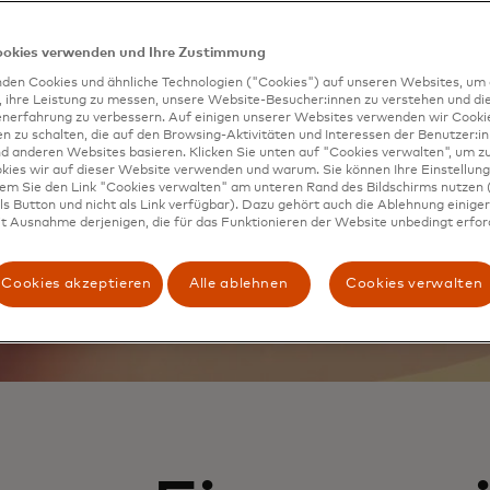
Lieben Zugang zu
ookies verwenden und Ihre Zustimmung
lebnissen.
den Cookies und ähnliche Technologien ("Cookies") auf unseren Websites, um 
, ihre Leistung zu messen, unsere Website-Besucher:innen zu verstehen und di
enerfahrung zu verbessern. Auf einigen unserer Websites verwenden wir Cook
 zu schalten, die auf den Browsing-Aktivitäten und Interessen der Benutzer:in
d anderen Websites basieren. Klicken Sie unten auf "Cookies verwalten", um zu
kies wir auf dieser Website verwenden und warum. Sie können Ihre Einstellung
dem Sie den Link "Cookies verwalten" am unteren Rand des Bildschirms nutzen (
s Button und nicht als Link verfügbar). Dazu gehört auch die Ablehnung einiger 
t Ausnahme derjenigen, die für das Funktionieren der Website unbedingt erford
Cookies akzeptieren
Alle ablehnen
Cookies verwalten