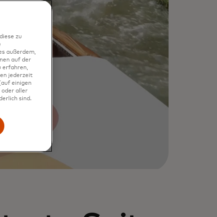
diese zu
e
ies außerdem,
nen auf der
 erfahren,
en jederzeit
auf einigen
oder aller
erlich sind.