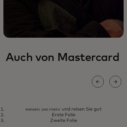
Auch von Mastercard
WORLD DEBIT MASTERCARD
Reisen Sie mehr und reisen Sie gut
Reisen Sie mehr und reisen Sie
Erfahren Sie mehr
Erste Folie
gut
Zweite Folie