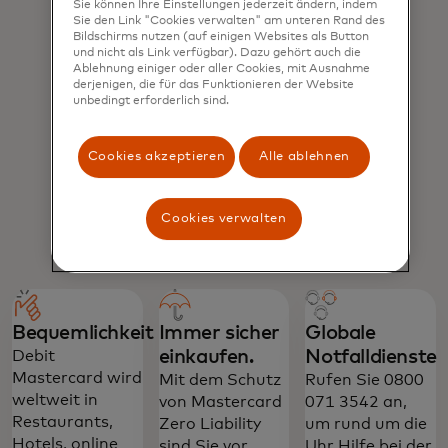
Sie können Ihre Einstellungen jederzeit ändern, indem
Sie den Link "Cookies verwalten" am unteren Rand des
Bildschirms nutzen (auf einigen Websites als Button
und nicht als Link verfügbar). Dazu gehört auch die
Ablehnung einiger oder aller Cookies, mit Ausnahme
derjenigen, die für das Funktionieren der Website
unbedingt erforderlich sind.
Cookies akzeptieren
Alle ablehnen
Cookies verwalten
Bequemlichkeit
Immer sicher
Globale
einkaufen.
Notfalldienste
Debit
Mastercard wird
Mit dem Schutz
Rufen Sie 0800
weltweit in
von Mastercard
071 3542 an,
Restaurants,
Zero Liability
um rund um die
Hotels, online
sind Sie vor
Uhr Hilfe bei der