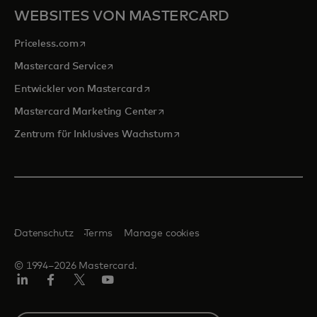
WEBSITES VON MASTERCARD
wird in einer neuen Registerkarte geöffnet
Priceless.com
wird in einer neuen Registerkarte geöffnet
Mastercard Service
wird in einer neuen Registerkarte ge
Entwickler von Mastercard
wird in einer neuen Registerkarte
Mastercard Marketing Center
wird in einer neuen Registerka
Zentrum für Inklusives Wachstum
Datenschutz
Terms
Manage cookies
© 1994–2026 Mastercard.
Linkedin
Facebook
Twitter/X
Youtube
Select