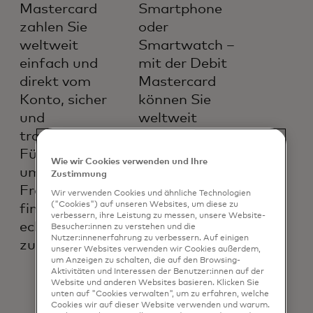
Mastercard
Smartphone
zahlen Sie
oder
weltweit
Smartwatch –
einfach und
mit der Debit
direkt vom
Mastercard
Konto, sicher
können Sie
und
weltweit
transparent.
kontaktlos
Für mehr Zeit,
zahlen. Damit
Wie wir Cookies verwenden und Ihre
um neue
aus Ideen
Zustimmung
Freunde zu
Wirklichkeit
Wir verwenden Cookies und ähnliche Technologien
("Cookies") auf unseren Websites, um diese zu
finden und
und aus kleinen
verbessern, ihre Leistung zu messen, unsere Website-
echte Momente
Einkäufen
Besucher:innen zu verstehen und die
Nutzer:innenerfahrung zu verbessern. Auf einigen
zu erleben.
große
unserer Websites verwenden wir Cookies außerdem,
Erinnerungen
um Anzeigen zu schalten, die auf den Browsing-
Aktivitäten und Interessen der Benutzer:innen auf der
werden.
Website und anderen Websites basieren. Klicken Sie
unten auf "Cookies verwalten", um zu erfahren, welche
Cookies wir auf dieser Website verwenden und warum.