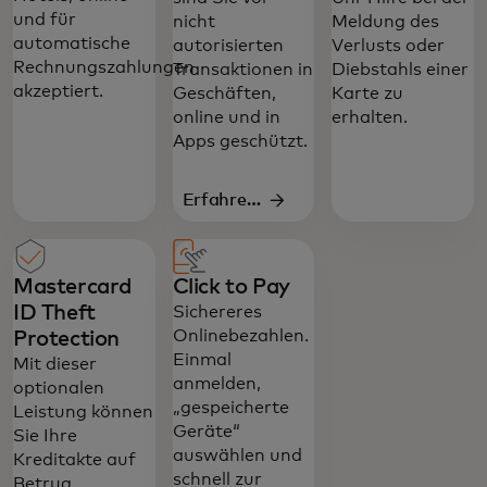
und für
nicht
Meldung des
automatische
autorisierten
Verlusts oder
Rechnungszahlungen
Transaktionen in
Diebstahls einer
akzeptiert.
Geschäften,
Karte zu
online und in
erhalten.
Apps geschützt.
Erfahren
Sie mehr
Mastercard
Click to Pay
ID Theft
Sichereres
Onlinebezahlen.
Protection
Einmal
Mit dieser
anmelden,
optionalen
„gespeicherte
Leistung können
Geräte“
Sie Ihre
auswählen und
Kreditakte auf
schnell zur
Betrug