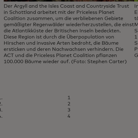
Der Argyll and the Isles Coast and Countryside Trust
I
in Schottland arbeitet mit der Priceless Planet
E
Coalition zusammen, um die verbliebenen Gebiete
t
gemäßigter Regenwälder wiederherzustellen, die einst
M
die Atlantikküste der Britischen Inseln bedeckten.
S
Diese Region ist durch die Überpopulation von
1
Hirschen und invasive Arten bedroht, die Bäume
S
ersticken und deren Nachwachsen verhindern. Die
P
ACT und die Priceless Planet Coalition pflanzen
G
100.000 Bäume wieder auf. (Foto: Stephen Carter)
1
2
3
4