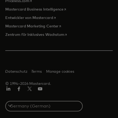
wird in einer neuen Registerkarte geöffnet
Priceless.com
wird in einer neuen Registerka
Mastercard Business Intelligence
wird in einer neuen Registerkarte ge
Entwickler von Mastercard
wird in einer neuen Registerkarte
Mastercard Marketing Center
wird in einer neuen Registerka
Zentrum für Inklusives Wachstum
Datenschutz
Terms
Manage cookies
© 1994–2026 Mastercard.
Linkedin
Facebook
Twitter/X
Youtube
Select
a
country