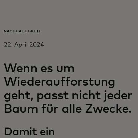
Für Sie
Für Unternehmen
NACHHALTIGKEIT
22. April 2024
Für die Welt
Wenn es um
Für Innovatoren
Wiederaufforstung
Neuigkeiten und Trends
geht, passt nicht jeder
Baum für alle Zwecke.
Damit ein