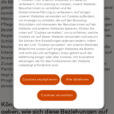
("Cookies") auf unseren Websites, um diese zu
die Bäume überwacht. Es darf keinen Streit darüber
verbessern, ihre Leistung zu messen, unsere Website-
geben, wem das Land gehört, denn dann könnte jemand
Besucher:innen zu verstehen und die
Nutzer:innenerfahrung zu verbessern. Auf einigen
kommen und alles abreißen, oder es könnte
unserer Websites verwenden wir Cookies außerdem,
Meinungsverschiedenheiten darüber geben, wer für die
um Anzeigen zu schalten, die auf den Browsing-
Pflege und Instandhaltung verantwortlich ist. Die engen
Aktivitäten und Interessen der Benutzer:innen auf der
Website und anderen Websites basieren. Klicken Sie
Beziehungen, die unsere Organisationen zu den lokalen
unten auf "Cookies verwalten", um zu erfahren, welche
Regierungen und Gemeinden aufgebaut haben, sind der
Cookies wir auf dieser Website verwenden und warum.
Schlüssel zum langfristigen Erfolg unserer
Sie können Ihre Einstellungen jederzeit ändern, indem
Sie den Link "Cookies verwalten" am unteren Rand des
Restaurierungsmaßnahmen. Wir suchen Menschen, die
Bildschirms nutzen (auf einigen Websites als Button
Interesse daran haben, Renaturierungsmaßnahmen auf
und nicht als Link verfügbar). Dazu gehört auch die
Ablehnung einiger oder aller Cookies, mit Ausnahme
ihrem Land durchzuführen. Dies erfordert eine enge
derjenigen, die für das Funktionieren der Website
Zusammenarbeit mit lokalen Organisationen, lokalen
unbedingt erforderlich sind.
Partnern und der lokalen Bevölkerung. Doch genau hier
liegt ein entscheidender Schritt, an dem viele
Cookies akzeptieren
Alle ablehnen
Programme scheitern. Man kann nicht einfach
einsteigen und anfangen, Bäume zu pflanzen.
Cookies verwalten
Können Sie mir ein Beispiel dafür
geben, wie sich diese Beziehungen auf