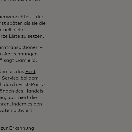
Unerwünschtes – der
 später, als sie die
uell bleibt
rze Liste zu setzen.
erntransaktionen –
en Abrechnungen –
“, sagt Gamiello.
ndem es das
First
 Service, bei dem
 durch First-Party-
bänden des Handels
n, optimiert die
hren, indem es den
aten aktiviert:
e zur Erkennung