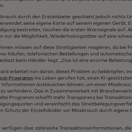
en.
sbrauch durch den Erstanbieter geschieht jedoch nichts 
erwendet seine eigene Karte auf seinem eigenen Gerät. Erst
digung bestreiten, tauchen die ersten Warnsignale auf. Akt
n nur die Möglichkeit, Wiederholungstäter auf eine schwa
hmen müssen auf diese Streitigkeiten reagieren, da bei F
ine-Käufen, telefonischen Bestellungen und automatisch
eislast beim Händler liegt. „Das ist eine enorme Belastung
ard arbeitet nun daran, dieses Problem zu bekämpfen, i
rust-Programm
ins Leben gerufen hat, einen KI-gestützten
 Informationen austauschen können, um einen Missbrauch
zu verhindern. Das in Zusammenarbeit mit Branchenver
elte Programm schafft mehr Transparenz bei Transaktione
gungsquoten und vereinfacht das Streitbeilegungsverfa
en Schutz der Einzelhändler vor Missbrauch durch eigene D
 verfügen über zahlreiche Transaktionsinformationen, di