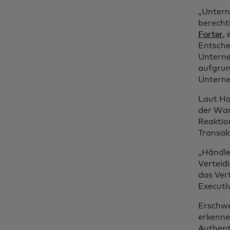
„Untern
berechti
Forter
,
Entsche
Unterne
aufgrun
Untern
Laut Ha
der War
Reaktio
Transak
„Händle
Verteid
das Ver
Executi
Erschwe
erkenne
Authent