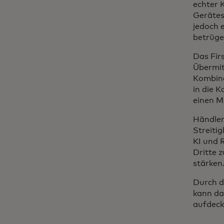
echter 
Gerätes
jedoch 
betrüge
Das Fir
Übermit
Kombina
in die 
einen M
Händler
Streiti
KI und 
Dritte 
stärke
Durch d
kann da
aufdec