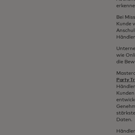
erkenn
Bei Mis
Kunde v
Anschul
Händler
Unterne
wie Onl
die Bew
Masterc
Party T
Händler
Kunden 
entwick
Genehmi
stärkst
Daten.
Händler