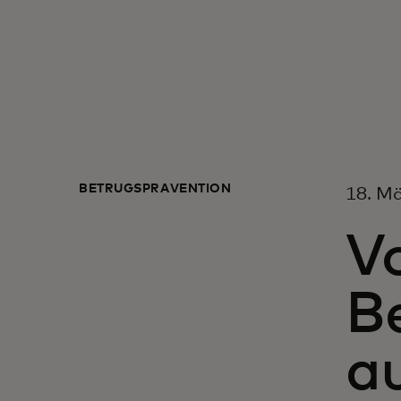
BETRUGSPRÄVENTION
18. M
Vo
Be
a