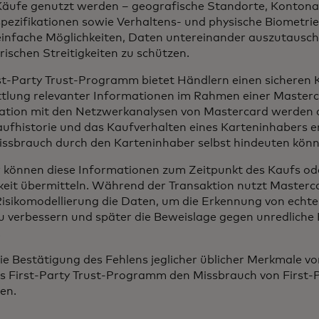
Käufe genutzt werden – geografische Standorte, Konton
pezifikationen sowie Verhaltens- und physische Biometrie 
einfache Möglichkeiten, Daten untereinander auszutausch
rischen Streitigkeiten zu schützen.
st-Party Trust-Programm bietet Händlern einen sicheren 
tlung relevanter Informationen im Rahmen einer Masterca
tion mit den Netzwerkanalysen von Mastercard werden d
Kaufhistorie und das Kaufverhalten eines Karteninhabers e
issbrauch durch den Karteninhaber selbst hindeuten kön
 können diese Informationen zum Zeitpunkt des Kaufs oder
gkeit übermitteln. Während der Transaktion nutzt Masterca
Risikomodellierung die Daten, um die Erkennung von echt
zu verbessern und später die Beweislage gegen unredlich
n.
ie Bestätigung des Fehlens jeglicher üblicher Merkmale vo
s First-Party Trust-Programm den Missbrauch von First-
ken.