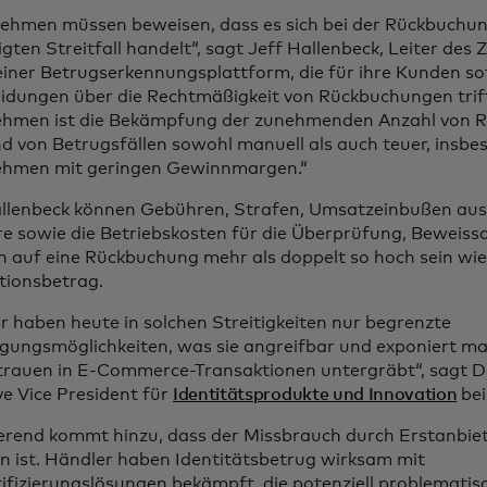
ehmen müssen beweisen, dass es sich bei der Rückbuchun
gten Streitfall handelt“, sagt Jeff Hallenbeck, Leiter des
 einer Betrugserkennungsplattform, die für ihre Kunden so
idungen über die Rechtmäßigkeit von Rückbuchungen triff
hmen ist die Bekämpfung der zunehmenden Anzahl von 
d von Betrugsfällen sowohl manuell als auch teuer, insbe
ehmen mit geringen Gewinnmargen.“
llenbeck können Gebühren, Strafen, Umsatzeinbußen aus
e sowie die Betriebskosten für die Überprüfung, Bewei
n auf eine Rückbuchung mehr als doppelt so hoch sein wie 
tionsbetrag.
r haben heute in solchen Streitigkeiten nur begrenzte
igungsmöglichkeiten, was sie angreifbar und exponiert ma
trauen in E-Commerce-Transaktionen untergräbt“, sagt D
ve Vice President für
Identitätsprodukte und Innovation
bei
rend kommt hinzu, dass der Missbrauch durch Erstanbiet
n ist. Händler haben Identitätsbetrug wirksam mit
ifizierungslösungen bekämpft, die potenziell problematis