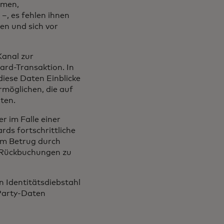
amen,
–, es fehlen ihnen
en und sich vor
Kanal zur
rd-Transaktion. In
iese Daten Einblicke
rmöglichen, die auf
nten.
 im Falle einer
rds fortschrittliche
em Betrug durch
e Rückbuchungen zu
n Identitätsdiebstahl
Party-Daten