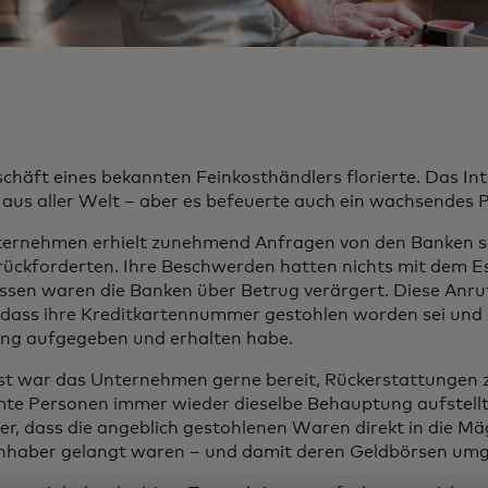
chäft eines bekannten Feinkosthändlers florierte. Das In
aus aller Welt – aber es befeuerte auch ein wachsendes 
ernehmen erhielt zunehmend Anfragen von den Banken sei
rückforderten. Ihre Beschwerden hatten nichts mit dem Es
ssen waren die Banken über Betrug verärgert. Diese Anr
 dass ihre Kreditkartennummer gestohlen worden sei und e
ung aufgegeben und erhalten habe.
t war das Unternehmen gerne bereit, Rückerstattungen zu
te Personen immer wieder dieselbe Behauptung aufstellt
er, dass die angeblich gestohlenen Waren direkt in die M
nhaber gelangt waren – und damit deren Geldbörsen u