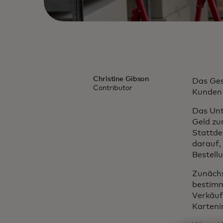
Christine Gibson
Das Ges
Contributor
Kunden 
Das Unt
Geld zu
Stattde
darauf,
Bestell
Zunächs
bestimm
Verkäuf
Karteni