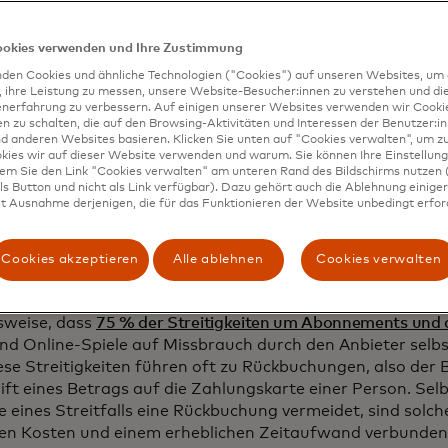
rteninhaber legitime Transaktionen anfechten, spricht 
ieter-Missbrauch oder
„freundlichem“ Betrug
. Dies unters
ieter-Betrug, bei dem ein Krimineller die Identität eines
ookies verwenden und Ihre Zustimmung
, um Einkäufe zum eigenen Vorteil zu tätigen. Manchmal han
den Cookies und ähnliche Technologien ("Cookies") auf unseren Websites, um 
issbrauch durch den Karteninhaber um einen ehrlichen Fe
, ihre Leistung zu messen, unsere Website-Besucher:innen zu verstehen und di
enerfahrung zu verbessern. Auf einigen unserer Websites verwenden wir Cook
nhaber hat den Kauf tatsächlich vergessen, oder der Händ
 zu schalten, die auf den Browsing-Aktivitäten und Interessen der Benutzer:in
inem unbekannten Namen abgerechnet, was zu Verwirrung
d anderen Websites basieren. Klicken Sie unten auf "Cookies verwalten", um zu
kies wir auf dieser Website verwenden und warum. Sie können Ihre Einstellung
wusste der Karteninhaber nicht, dass sein Kind seine Karte
dem Sie den Link "Cookies verwalten" am unteren Rand des Bildschirms nutzen (
is benutzt hatte.
s Button und nicht als Link verfügbar). Dazu gehört auch die Ablehnung einiger 
t Ausnahme derjenigen, die für das Funktionieren der Website unbedingt erford
l versucht der Kunde aber absichtlich, eine Gutschrift fü
erte Transaktion zu erhalten – vielleicht bereut er einen 
Cookies akzeptieren
Alle ablehnen
Cookies verwalten
t einfach nur, etwas kostenlos zu bekommen.
aden summiert sich. Eine Umfrage unter Händlern aus d
lsweise, dass
75 % der Streitigkeiten um Abonnements und d
nd Online-Spiele auf Missbrauch durch den Anbieter selb
iese Streitigkeiten führen oft zu Rückbuchungen, also der 
ift eines Betrags auf die Zahlungskarte einer Person. Sel
 eines Streitfalls eine Rückbuchung vermeidet, sind solch
en Kosten und einem erheblichen Zeitaufwand verbunden