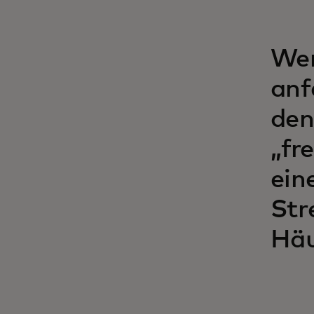
Wen
anf
den
„fr
ein
Str
Häu