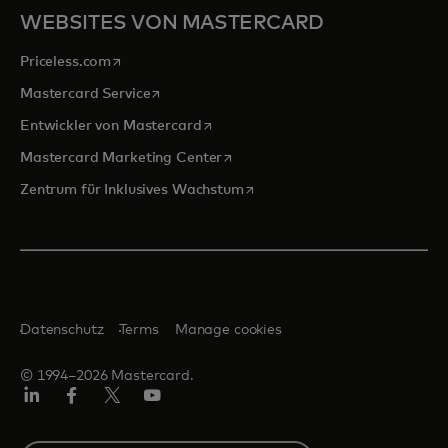
WEBSITES VON MASTERCARD
wird in einer neuen Registerkarte geöffnet
Priceless.com
wird in einer neuen Registerkarte geöffnet
Mastercard Service
wird in einer neuen Registerkarte ge
Entwickler von Mastercard
wird in einer neuen Registerkarte
Mastercard Marketing Center
wird in einer neuen Registerka
Zentrum für Inklusives Wachstum
Datenschutz
Terms
Manage cookies
© 1994–2026 Mastercard.
Linkedin
Facebook
Twitter/X
Youtube