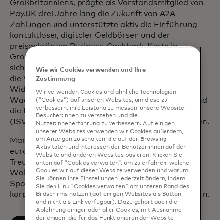
Großbritanniens, prägte als Vorstandsmitglied von
Pay.UK drei Jahre lang die Zukunft von A2A-
Zahlungen und unterstützte aktiv die Einführung
kontaktloser, digitaler Geldbörsen und der
preisgekrönten Business-Cashback-Karte in
Großbritannien. Als Führungskraft konzentrierte
sich Marc auf die Modernisierung der Technologie,
Wie wir Cookies verwenden und Ihre
die Verbesserung der betrieblichen
Zustimmung
Widerstandsfähigkeit, die Förderung des
Wir verwenden Cookies und ähnliche Technologien
Wachstums durch wichtige Branchenvertikalen und
("Cookies") auf unseren Websites, um diese zu
verbessern, ihre Leistung zu messen, unsere Website-
die Integration unabhängiger Softwareanbieter
Besucher:innen zu verstehen und die
(ISV) sowie den Aufbau wertvoller Partnerschaften.
Nutzer:innenerfahrung zu verbessern. Auf einigen
unserer Websites verwenden wir Cookies außerdem,
um Anzeigen zu schalten, die auf den Browsing-
Marc war sechs Jahre lang Mitglied des
Aktivitäten und Interessen der Benutzer:innen auf der
europäischen Beirats von CPI und ist weiterhin als
Website und anderen Websites basieren. Klicken Sie
Treuhänder für die lokale
unten auf "Cookies verwalten", um zu erfahren, welche
Cookies wir auf dieser Website verwenden und warum.
Wohltätigkeitsorganisation Northamptonshire
Sie können Ihre Einstellungen jederzeit ändern, indem
Sport tätig, die die Kraft des Sports und der
Sie den Link "Cookies verwalten" am unteren Rand des
körperlichen Aktivität nutzt, um Leben zu verändern.
Bildschirms nutzen (auf einigen Websites als Button
und nicht als Link verfügbar). Dazu gehört auch die
Ablehnung einiger oder aller Cookies, mit Ausnahme
derjenigen, die für das Funktionieren der Website