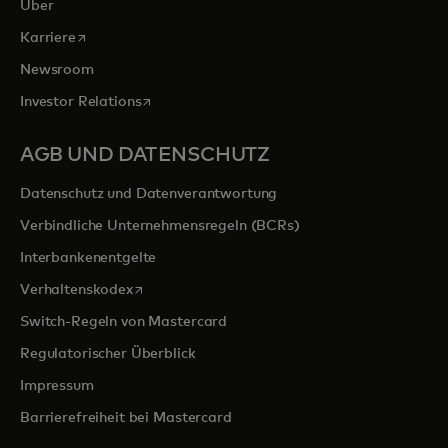
Über
wird in einer neuen Registerkarte geöffnet
Karriere
Newsroom
wird in einer neuen Registerkarte geöffnet
Investor Relations
AGB UND DATENSCHUTZ
Datenschutz und Datenverantwortung
Verbindliche Unternehmensregeln (BCRs)
Interbankenentgelte
wird in einer neuen Registerkarte geöffnet
Verhaltenskodex
Switch-Regeln von Mastercard
Regulatorischer Überblick
Impressum
Barrierefreiheit bei Mastercard