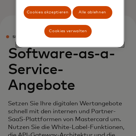
Cookies akzeptieren
Alle ablehnen
Cookies verwalten
SPOTLIGHT
Software-as-a-
Service-
Angebote
Setzen Sie Ihre digitalen Wertangebote
schnell mit den internen und Partner-
SaaS-Plattformen von Mastercard um.
Nutzen Sie die White-Label-Funktionen,
die API-Gateway-Architektur und die