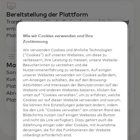
Bereitstellung der Plattform
Transformieren Sie die Technologiearchitektur und
entdecken Sie neue Möglichkeiten durch das
Plattformpartner-Ökosystem von Mastercard.
Wie wir Cookies verwenden und Ihre
Zustimmung
Wir verwenden Cookies und ähnliche Technologien
("Cookies") auf unseren Websites, um diese zu
verbessern, ihre Leistung zu messen, unsere Website-
Managed Services
Besucher:innen zu verstehen und die
Nutzer:innenerfahrung zu verbessern. Auf einigen
Sorgen Sie mit verbesserten Services für
unserer Websites verwenden wir Cookies außerdem,
Kundenerfolg, Änderungsmanagement und
um Anzeigen zu schalten, die auf den Browsing-
Aktivitäten und Interessen der Benutzer:innen auf der
Plattformausführung für erfolgreiches Hosting,
Website und anderen Websites basieren. Klicken Sie
Abrechnung, Wartung und Support Ihrer digitalen
unten auf "Cookies verwalten", um zu erfahren, welche
Plattform.
Cookies wir auf dieser Website verwenden und warum.
Sie können Ihre Einstellungen jederzeit ändern, indem
Sie den Link "Cookies verwalten" am unteren Rand des
Bildschirms nutzen (auf einigen Websites als Button
und nicht als Link verfügbar). Dazu gehört auch die
Ablehnung einiger oder aller Cookies, mit Ausnahme
derjenigen, die für das Funktionieren der Website
unbedingt erforderlich sind.