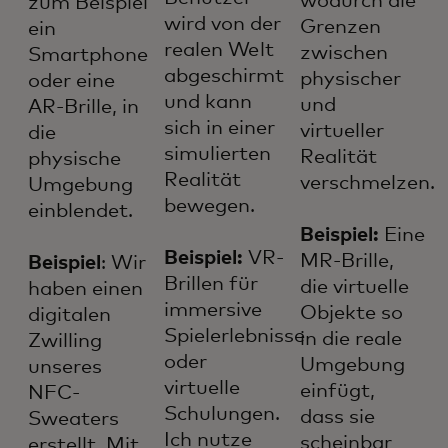
wodurch die
zum Beispiel
wird von der
Grenzen
ein
realen Welt
zwischen
Smartphone
abgeschirmt
physischer
oder eine
und kann
und
AR-Brille, in
sich in einer
virtueller
die
simulierten
Realität
physische
Realität
verschmelzen.
Umgebung
bewegen.
einblendet.
Beispiel:
Eine
Beispiel:
VR-
MR-Brille,
Beispiel
: Wir
Brillen für
die virtuelle
haben einen
immersive
Objekte so
digitalen
Spielerlebnisse
in die reale
Zwilling
oder
Umgebung
unseres
virtuelle
einfügt,
NFC-
Schulungen.
dass sie
Sweaters
Ich nutze
scheinbar
erstellt. Mit