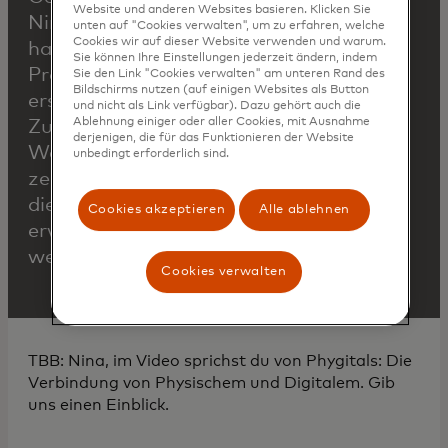
Website und anderen Websites basieren. Klicken Sie
Nina & Michelle
unten auf "Cookies verwalten", um zu erfahren, welche
Cookies wir auf dieser Website verwenden und warum.
haben wir einen
Sie können Ihre Einstellungen jederzeit ändern, indem
Prototypen
Sie den Link "Cookies verwalten" am unteren Rand des
Bildschirms nutzen (auf einigen Websites als Button
erstellt, der die
und nicht als Link verfügbar). Dazu gehört auch die
Ablehnung einiger oder aller Cookies, mit Ausnahme
Zukunft von
derjenigen, die für das Funktionieren der Website
Wearables
unbedingt erforderlich sind.
zeigt und wie
diese digital
Cookies akzeptieren
Alle ablehnen
erweitert
werden können.
Cookies verwalten
TBB: Nina, im Video sprichst du von Phygitals: Die
Verbindung von Physischem und Digitalem. Gib
uns einen Einblick.