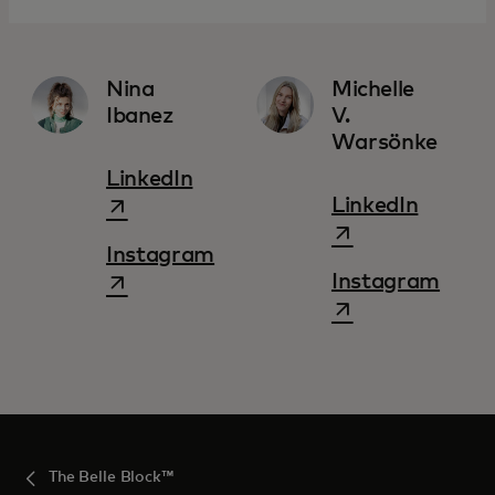
Nina
Michelle
Ibanez
V.
Warsönke
wird in einer neuen Registerk
LinkedIn
wird in
LinkedIn
Instagram
Instagram
wird in einer neuen Registerkarte geö
wird in einer n
The Belle Block™