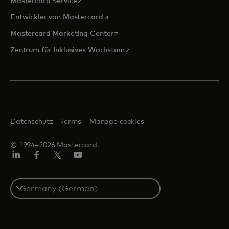
wird in einer neuen Registerkarte geöffnet
Mastercard Service
wird in einer neuen Registerkarte ge
Entwickler von Mastercard
wird in einer neuen Registerkarte
Mastercard Marketing Center
wird in einer neuen Registerka
Zentrum für Inklusives Wachstum
Datenschutz
Terms
Manage cookies
© 1994–2026 Mastercard.
Linkedin
Facebook
Twitter/X
Youtube
Select
a
country