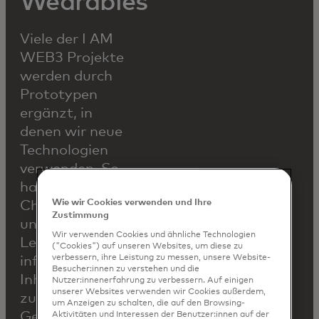
Wearables
Viele der I AM
WEB3 Projekte
werden durch
Prototypen
ergänzt, in
denen wir neue
Technologien
verwenden. So
haben wir die
Wie wir Cookies verwenden und Ihre
Chance, auch
Zustimmung
unsere
Wir verwenden Cookies und ähnliche Technologien
Learnings in
("Cookies") auf unseren Websites, um diese zu
verbessern, ihre Leistung zu messen, unsere Website-
informative
Besucher:innen zu verstehen und die
Inhalte für dich
Nutzer:innenerfahrung zu verbessern. Auf einigen
unserer Websites verwenden wir Cookies außerdem,
zu verpacken.
um Anzeigen zu schalten, die auf den Browsing-
Gemeinsam mit
Aktivitäten und Interessen der Benutzer:innen auf der