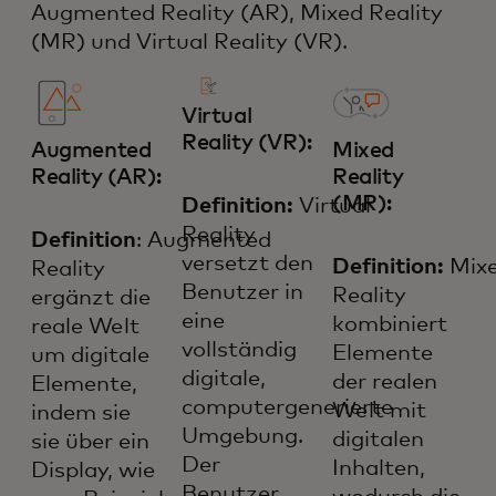
Augmented Reality (AR), Mixed Reality
(MR) und Virtual Reality (VR).
Virtual
Reality (VR):
Augmented
Mixed
Reality (AR):
Reality
(MR):
Definition:
Virtual
Reality
Definition
: Augmented
versetzt den
Definition:
Mix
Reality
Benutzer in
Reality
ergänzt die
eine
kombiniert
reale Welt
vollständig
Elemente
um digitale
digitale,
der realen
Elemente,
computergenerierte
Welt mit
indem sie
Umgebung.
digitalen
sie über ein
Der
Inhalten,
Display, wie
Benutzer