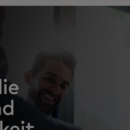
ie
nd
keit