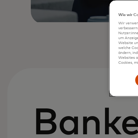
Wie wir C
Wir verwen
verbessern
Nutzer:inn
um Anzeigen
Website un
welche Coo
ändern, in
Websites al
Cookies, mi
Banke