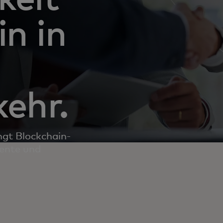
n in
ehr.
gt Blockchain-
iente und