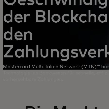
der Blockchai
den
Zahlungsverk
Mastercard Multi-Token Network (MTN)™ brin
Technologie ins Bankwesen für schnelle, effiz
vorhersehbare Zahlungen.