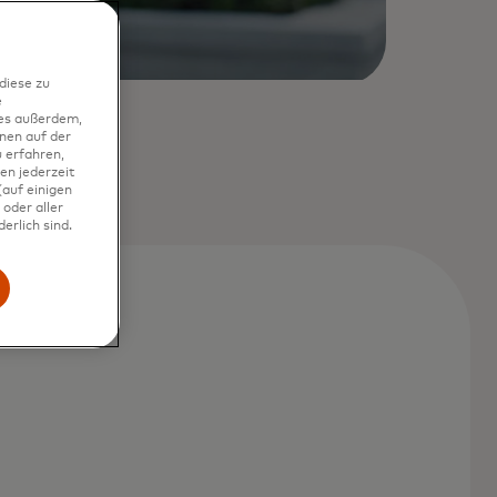
diese zu
e
ies außerdem,
nen auf der
 erfahren,
en jederzeit
auf einigen
oder aller
erlich sind.