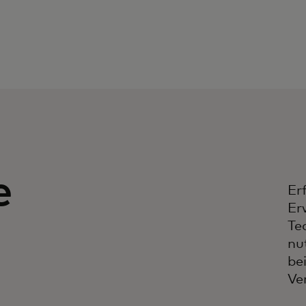
e
Er
Er
Te
nu
be
Ve