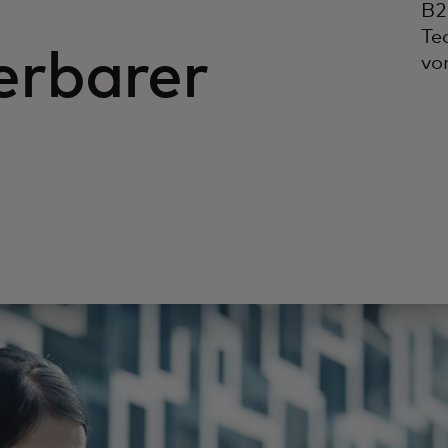
B2
Te
rbarer
vo