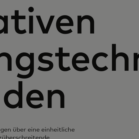
ativen
ngstech
nden
en über eine einheitliche
züberschreitende