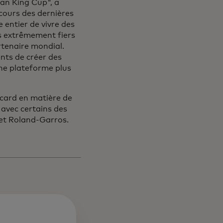
ean King Cup", a
 cours des dernières
entier de vivre des
s extrêmement fiers
rtenaire mondial.
nts de créer des
une plateforme plus
rcard en matière de
 avec certains des
e et Roland-Garros.