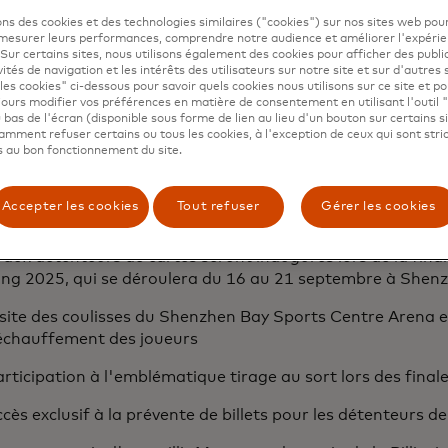
ons des cookies et des technologies similaires ("cookies") sur nos sites web pour
 mesurer leurs performances, comprendre notre audience et améliorer l'expéri
. Sur certains sites, nous utilisons également des cookies pour afficher des publi
vités de navigation et les intérêts des utilisateurs sur notre site et sur d'autres 
les cookies" ci-dessous pour savoir quels cookies nous utilisons sur ce site et p
ours modifier vos préférences en matière de consentement en utilisant l'outil 
 bas de l'écran (disponible sous forme de lien au lieu d'un bouton sur certains s
mment refuser certains ou tous les cookies, à l'exception de ceux qui sont str
 au bon fonctionnement du site.
Accepter les cookies
Tout refuser
Gérer les cookies
à ce partenariat, Mastercard offrira aux fans une gamme
ables conçues pour les rapprocher du sport qu'ils aiment
 aux détenteurs de cartes seront inaugurés lors de la final
ing 2025, qui se déroulera du 16 au 21 septembre à Shenz
site des coulisses du Shenzhen Bay Sports Centre Arena e
'échauffement des joueurs
rticipation à l'emblématique tirage au sort lors des final
cès exclusif à la prévente de billets pour les détenteurs 