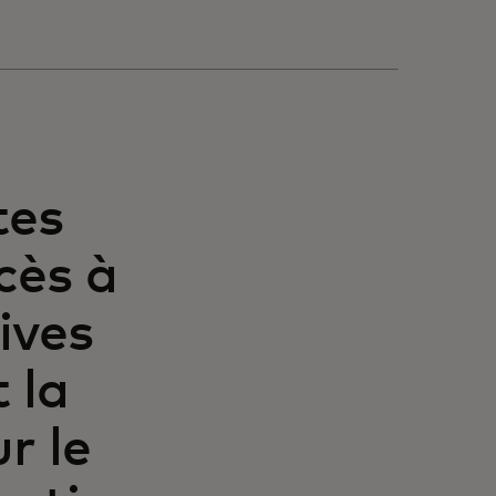
tes
cès à
ives
 la
r le