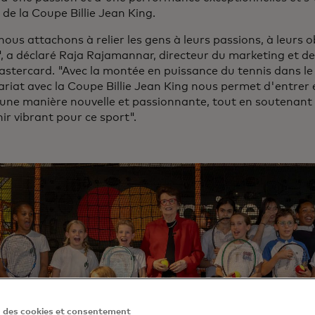
 de la Coupe Billie Jean King.
ous attachons à relier les gens à leurs passions, à leurs o
, a déclaré Raja Rajamannar, directeur du marketing et d
stercard. "Avec la montée en puissance du tennis dans le 
riat avec la Coupe Billie Jean King nous permet d'entrer 
une manière nouvelle et passionnante, tout en soutenant c
ir vibrant pour ce sport".
n des cookies et consentement