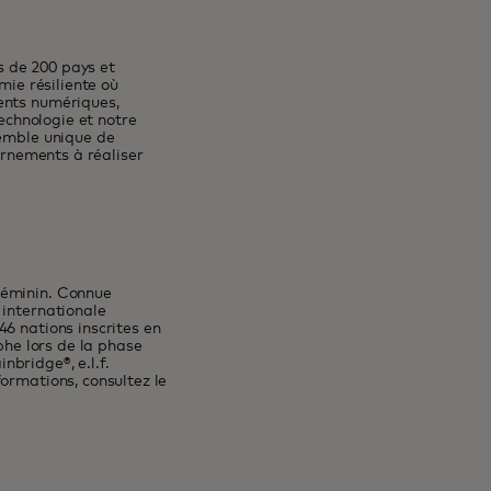
 de 200 pays et
mie résiliente où
ents numériques,
technologie et notre
semble unique de
ernements à réaliser
féminin. Connue
 internationale
6 nations inscrites en
phe lors de la phase
bridge®, e.l.f.
ormations, consultez le