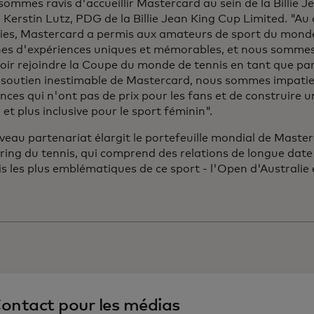
ommes ravis d'accueillir Mastercard au sein de la Billie J
 Kerstin Lutz, PDG de la Billie Jean King Cup Limited. "Au
ies, Mastercard a permis aux amateurs de sport du monde 
nes d'expériences uniques et mémorables, et nous somme
voir rejoindre la Coupe du monde de tennis en tant que pa
e soutien inestimable de Mastercard, nous sommes impatie
nces qui n'ont pas de prix pour les fans et de construire 
 et plus inclusive pour le sport féminin".
eau partenariat élargit le portefeuille mondial de Maste
ing du tennis, qui comprend des relations de longue date
s les plus emblématiques de ce sport - l'Open d'Australi
ontact pour les médias