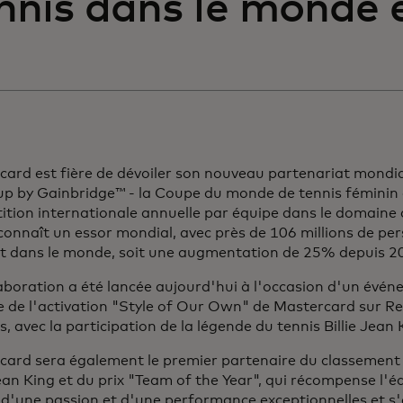
nnis dans le monde e
ard est fière de dévoiler son nouveau partenariat mondial 
up by Gainbridge™ - la Coupe du monde de tennis féminin 
tion internationale annuelle par équipe dans le domaine 
connaît un essor mondial, avec près de 106 millions de p
rt dans le monde, soit une augmentation de 25% depuis 2
aboration a été lancée aujourd'hui à l'occasion d'un évé
e de l'activation "Style of Our Own" de Mastercard sur Re
, avec la participation de la légende du tennis Billie Jean 
card sera également le premier partenaire du classement
Jean King et du prix "Team of the Year", qui récompense l'é
d'une passion et d'une performance exceptionnelles et s'é