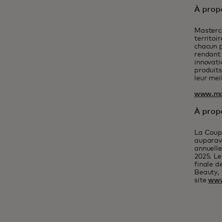
À prop
Masterca
territoi
chacun p
rendant 
innovati
produits
leur mei
www.ma
À propo
La Coupe
auparava
annuelle
2025. Le
finale d
Beauty, 
site
www