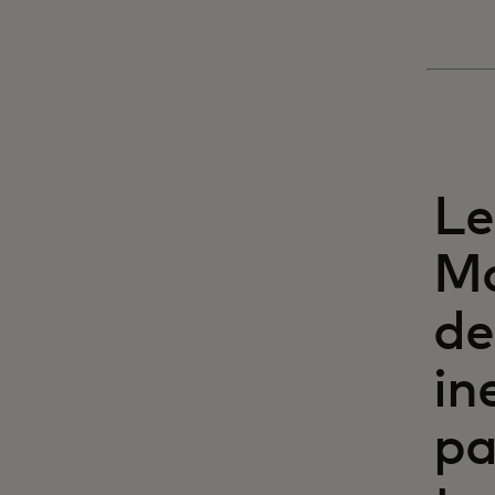
Le
Ma
de
in
pa