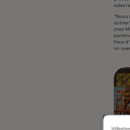
valeurs
"Nous n
autres"
chez Ma
partena
fans d'
un aven
Utilisatio