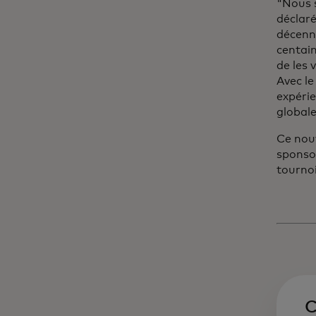
"Nous s
déclaré
décenn
centai
de les 
Avec l
expérie
globale
Ce nouv
sponsor
tournoi
C