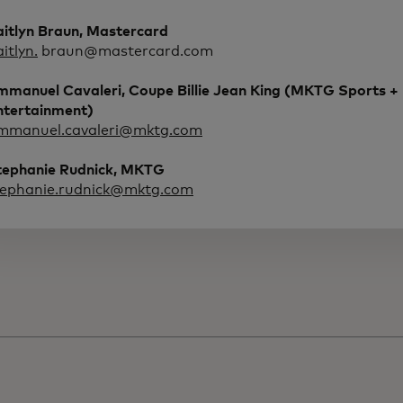
aitlyn Braun, Mastercard
aitlyn.
braun@mastercard.com
mmanuel Cavaleri, Coupe Billie Jean King (MKTG Sports +
ntertainment)
mmanuel.cavaleri@mktg.com
tephanie Rudnick, MKTG
tephanie.rudnick@mktg.com