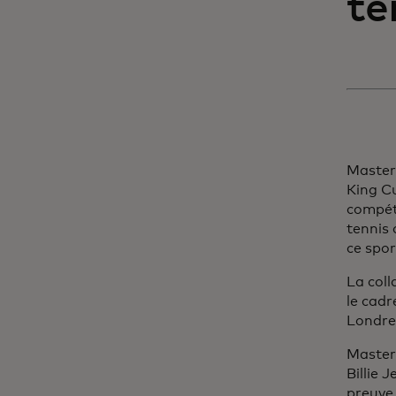
te
Masterc
King C
compéti
tennis 
ce spo
La coll
le cadr
Londres
Master
Billie 
preuve 