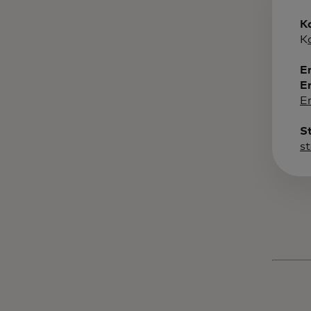
K
K
E
E
E
S
s