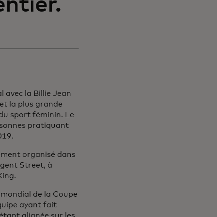
ntier.
avec la Billie Jean
et la plus grande
du sport féminin. Le
ersonnes pratiquant
019.
nement organisé dans
gent Street, à
King.
 mondial de la Coupe
quipe ayant fait
tant alignée sur les