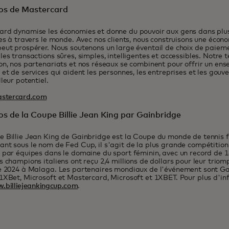
os de Mastercard
rd dynamise les économies et donne du pouvoir aux gens dans plus
res à travers le monde. Avec nos clients, nous construisons une écono
eut prospérer. Nous soutenons un large éventail de choix de paiem
les transactions sûres, simples, intelligentes et accessibles. Notre 
on, nos partenariats et nos réseaux se combinent pour offrir un en
 et de services qui aident les personnes, les entreprises et les gouv
lleur potentiel.
stercard.com
s de la Coupe Billie Jean King par Gainbridge
 Billie Jean King de Gainbridge est la Coupe du monde de tennis 
nt sous le nom de Fed Cup, il s'agit de la plus grande compétition
 par équipes dans le domaine du sport féminin, avec un record de 14
s champions italiens ont reçu 2,4 millions de dollars pour leur triom
e 2024 à Malaga. Les partenaires mondiaux de l'événement sont Gain
1XBet, Microsoft et Mastercard, Microsoft et 1XBET. Pour plus d'inf
.billiejeankingcup.com
.