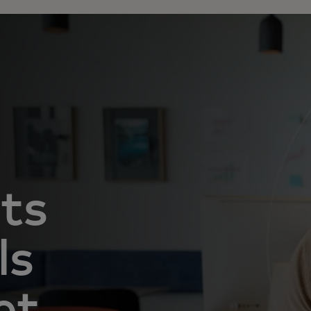
ts
ls
et