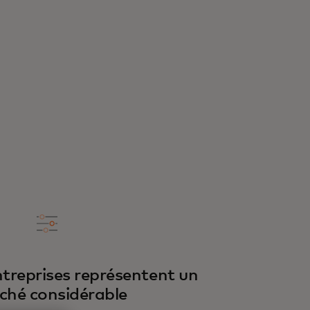
de points d’acceptation
2
dans le monde
ntreprises représentent un
ché considérable