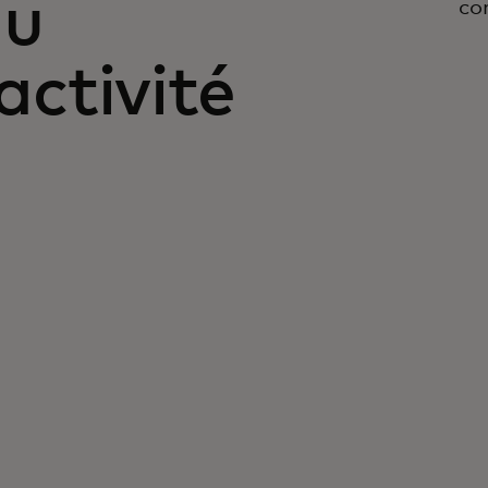
au
co
’activité
Plus de
50 millions