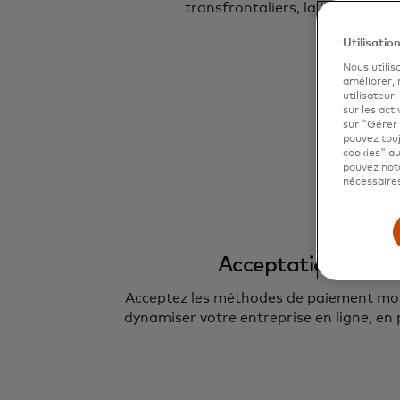
transfrontaliers, la blockchain 
Utilisatio
Nous utilis
améliorer,
utilisateur
sur les acti
sur "Gérer 
pouvez touj
cookies" au
pouvez nota
nécessaires
Acceptation omni
Acceptez les méthodes de paiement mon
dynamiser votre entreprise en ligne, en