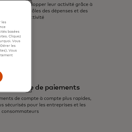
ens de développer leur activité grâce à
sés, des contrôles des dépenses et des
utils de productivité
 les
ence
cités basées
sites. Cliquez
ourquoi. Vous
"Gérer les
ites). Vous
ictement
en matière de paiements
ements de compte à compte plus rapides,
us sécurisés pour les entreprises et les
consommateurs