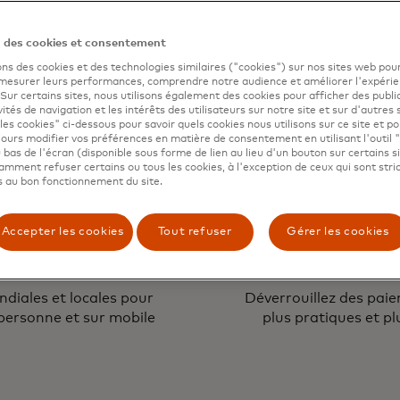
et plus encore
Donnez aux PME les moy
des paiements sécuri
n des cookies et consentement
o
ons des cookies et des technologies similaires ("cookies") sur nos sites web pour
 mesurer leurs performances, comprendre notre audience et améliorer l'expéri
. Sur certains sites, nous utilisons également des cookies pour afficher des publi
vités de navigation et les intérêts des utilisateurs sur notre site et sur d'autres 
les cookies" ci-dessous pour savoir quels cookies nous utilisons sur ce site et p
ours modifier vos préférences en matière de consentement en utilisant l'outil 
 bas de l'écran (disponible sous forme de lien au lieu d'un bouton sur certains s
mment refuser certains ou tous les cookies, à l'exception de ceux qui sont str
 au bon fonctionnement du site.
Accepter les cookies
Tout refuser
Gérer les cookies
canale
Innovation 
diales et locales pour
Déverrouillez des pai
 personne et sur mobile
plus pratiques et pl