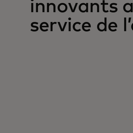
innovants 
service de l
N° 1
Classée au premier rang
sur le marché des cartes