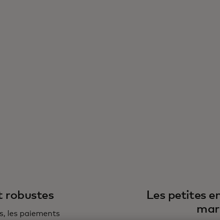
Les PME intégrées dans
l'économie numérique
t robustes
Les petites e
mar
s, les paiements