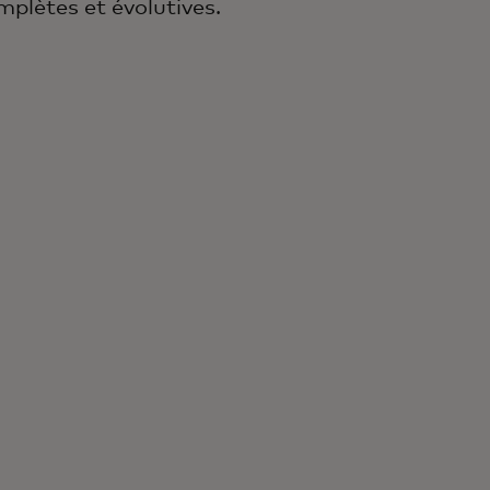
mplètes et évolutives.
Plus de
150 m