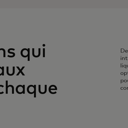
ns qui
De
in
aux
liq
op
po
 chaque
co