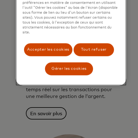
préférences en matière de consentement en utilisant
l'outil "Gérer les cookies" au bas de l'écran (disponible
sous forme de lien au lieu d'un bouton sur certains
sites). Vous pouvez notamment refuser certains ou
tous les cookies, à l'exception de ceux qui sont
strictement nécessaires au bon fonctionnement du
Favorisez de meilleures
site.
décisions financières
Connectez les consommateurs et les
Accepter les cookies
Tout refuser
entreprises à des données financières
transparentes et sécurisées pour des
Gérer les cookies
solutions de gestion des finances
personnelles (GFP) plus
intelligentes. Offrez une visibilité en
temps réel sur les transactions pour
une meilleure gestion de l’argent.
En savoir plus