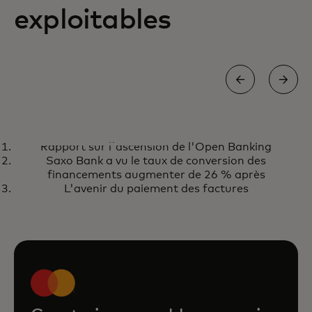
exploitables
RAPPORT
Rapport sur l'ascension de l'Open Banking
Rapport sur l'ascension de
s’ouvre dans un nouvel onglet
Obtenir le rapport
Saxo Bank a vu le taux de conversion des
l'Open Banking
financements augmenter de 26 % après
L'avenir du paiement des factures