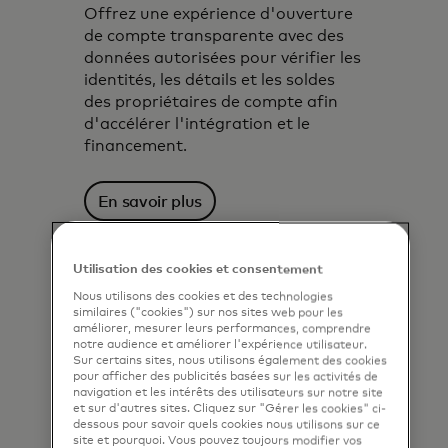
Offrez une expérience d'ouverture
de compte transparente avec des
données autorisées pour vérifier les
identités, les détails et les soldes
des propriétaires de compte afin
d'accélérer l'intégration et le
financement.
En savoir plus
Utilisation des cookies et consentement
Nous utilisons des cookies et des technologies
similaires ("cookies") sur nos sites web pour les
améliorer, mesurer leurs performances, comprendre
notre audience et améliorer l'expérience utilisateur.
Sur certains sites, nous utilisons également des cookies
pour afficher des publicités basées sur les activités de
navigation et les intérêts des utilisateurs sur notre site
et sur d'autres sites. Cliquez sur "Gérer les cookies" ci-
dessous pour savoir quels cookies nous utilisons sur ce
site et pourquoi. Vous pouvez toujours modifier vos