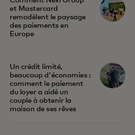
Comment Nexi Group
et Mastercard
remodèlent le paysage
des paiements en
Europe
s’ouvre dans un nouvel onglet
Un crédit limité,
beaucoup d'économies :
comment le paiement
du loyer a aidé un
couple à obtenir la
maison de ses rêves