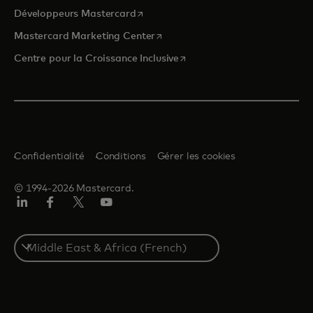
s’ouvre dans un nouvel onglet
Développeurs Mastercard
s’ouvre dans un nouvel onglet
Mastercard Marketing Center
s’ouvre dans un nouvel ongle
Centre pour la Croissance Inclusive
Confidentialité
Conditions
Gérer les cookies
© 1994-2026 Mastercard.
LinkedIn
Facebook
Twitter/X
YouTube
Select
a
country