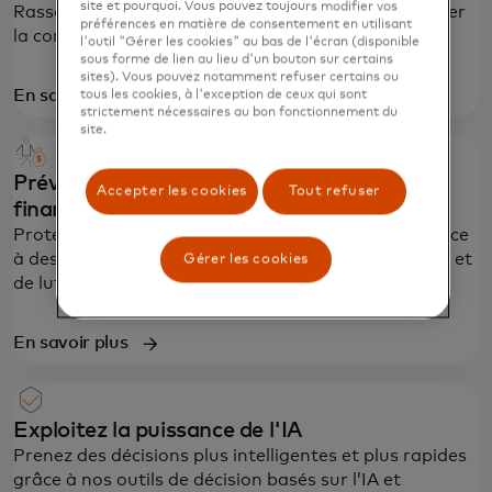
site et pourquoi. Vous pouvez toujours modifier vos
Rassemblez une vue à 360° des clients pour instaurer
préférences en matière de consentement en utilisant
la confiance à chaque interaction numérique.
l'outil "Gérer les cookies" au bas de l'écran (disponible
sous forme de lien au lieu d'un bouton sur certains
sites). Vous pouvez notamment refuser certains ou
En savoir plus
tous les cookies, à l'exception de ceux qui sont
strictement nécessaires au bon fonctionnement du
site.
Prévenir les escroqueries et les délits
Accepter les cookies
Tout refuser
financiers
Protégez l'écosystème des acteurs malveillants grâce
à des services de protection contre les escroqueries et
Gérer les cookies
de lutte contre le blanchiment d'argent.
En savoir plus
Exploitez la puissance de l'IA
Prenez des décisions plus intelligentes et plus rapides
grâce à nos outils de décision basés sur l’IA et