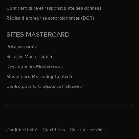
Confidentialité et responsabilité des données
Règles d'entreprise contraignantes (BCR)
SITES MASTERCARD
s’ouvre dans un nouvel onglet
Priceless.com
s’ouvre dans un nouvel onglet
Services Mastercard
s’ouvre dans un nouvel onglet
Développeurs Mastercard
s’ouvre dans un nouvel onglet
Mastercard Marketing Center
s’ouvre dans un nouvel ongle
Centre pour la Croissance Inclusive
Confidentialité
Conditions
Gérer les cookies