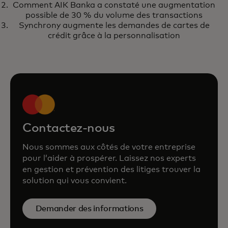
les rétro facturations
Comment AIK Banka a constaté une augmentation
possible de 30 % du volume des transactions
Synchrony augmente les demandes de cartes de
crédit grâce à la personnalisation
Contactez-nous
Nous sommes aux côtés de votre entreprise
pour l’aider à prospérer. Laissez nos experts
en gestion et prévention des litiges trouver la
solution qui vous convient.
Demander des informations