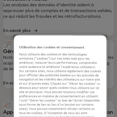
Les analyses des données d'identité aident à
approuver plus de comptes et de transactions valides,
ce qui réduit les fraudes et les rétrofacturations.
En savoir plus
Utilisation des cookies et consentement
Gérer les litiges de bout en bout
Nous utilisons des cookies et des technologies
Notre plateforme Mastercom aide les émetteurs et les
similaires ("cookies") sur nos sites web pour les
acquéreurs à suivre et à gérer les litiges tout au long
améliorer, mesurer leurs performances, comprendre
notre audience et améliorer l'expérience utilisateur.
de leur cycle de vie.
Sur certains sites, nous utilisons également des cookies
pour afficher des publicités basées sur les activités de
navigation et les intérêts des utilisateurs sur notre site
s’ouvre dans un nouvel onglet
En savoir plus
et sur d'autres sites. Cliquez sur "Gérer les cookies" ci-
dessous pour savoir quels cookies nous utilisons sur ce
site et pourquoi. Vous pouvez toujours modifier vos
préférences en matière de consentement en utilisant
l'outil "Gérer les cookies" au bas de l'écran (disponible
sous forme de lien au lieu d'un bouton sur certains
sites). Vous pouvez notamment refuser certains ou
Apportez de la clarté pour moins de confusion
tous les cookies, à l'exception de ceux qui sont