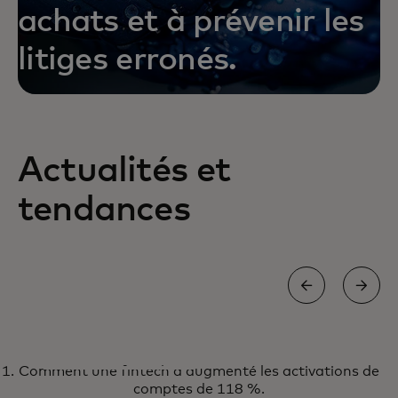
achats et à prévenir les
litiges erronés.
s’ouvre dans un nouvel onglet
En savoir plus
Actualités et
tendances
RAPPORT
Comment une fintech a augmenté les activations de
La fenêtre d'opportunité pour
Obtenir le rapport
comptes de 118 %.