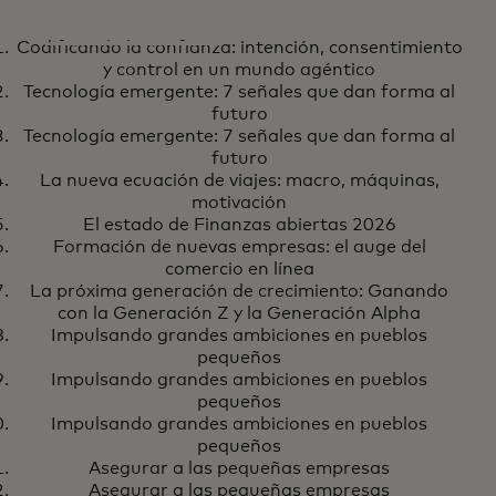
IA
Codificando la confianza: intención, consentimiento
Codificando la confianza:
Más información
y control en un mundo agéntico
intención, consentimiento y
Tecnología emergente: 7 señales que dan forma al
control en un mundo agéntico
futuro
Tecnología emergente: 7 señales que dan forma al
futuro
La nueva ecuación de viajes: macro, máquinas,
motivación
El estado de Finanzas abiertas 2026
Formación de nuevas empresas: el auge del
comercio en línea
La próxima generación de crecimiento: Ganando
con la Generación Z y la Generación Alpha
Impulsando grandes ambiciones en pueblos
pequeños
Impulsando grandes ambiciones en pueblos
pequeños
Impulsando grandes ambiciones en pueblos
pequeños
Asegurar a las pequeñas empresas
Asegurar a las pequeñas empresas