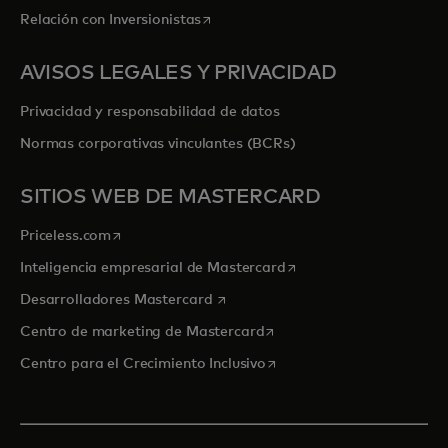
se abre en una pestaña nueva
Relación con Inversionistas
AVISOS LEGALES Y PRIVACIDAD
Privacidad y responsabilidad de datos
Normas corporativas vinculantes (BCRs)
SITIOS WEB DE MASTERCARD
se abre en una pestaña nueva
Priceless.com
se abre en una pestaña
Inteligencia empresarial de Mastercard
se abre en una pestaña nueva
Desarrolladores Mastercard
se abre en una pestaña nu
Centro de marketing de Mastercard
se abre en una pestaña nu
Centro para el Crecimiento Inclusivo