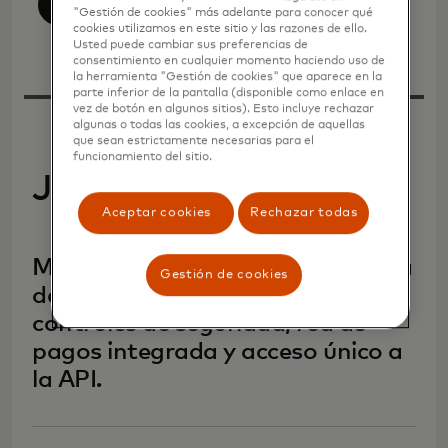
Ver todo
"Gestión de cookies" más adelante para conocer qué
cookies utilizamos en este sitio y las razones de ello.
Usted puede cambiar sus preferencias de
consentimiento en cualquier momento haciendo uso de
la herramienta "Gestión de cookies" que aparece en la
parte inferior de la pantalla (disponible como enlace en
vez de botón en algunos sitios). Esto incluye rechazar
algunas o todas las cookies, a excepción de aquellas
que sean estrictamente necesarias para el
funcionamiento del sitio.
Julio de 2026
Aceptar cookies
Rechazar todas
Mastercard amplía su plataforma
Gestión de cookies
de tarjetas virtuales con nuevos
controles de seguridad, red de
pagos integrada y acceso único a
la API.