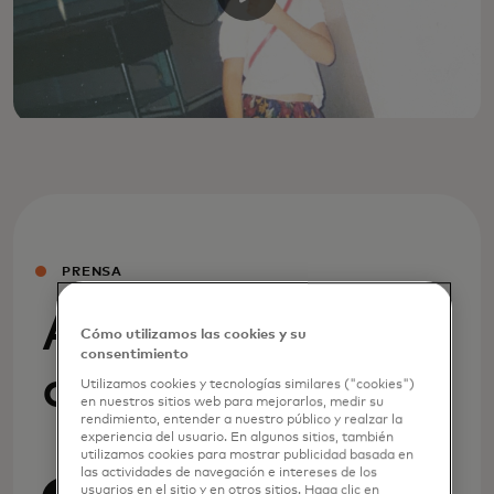
PRENSA
Anuncios de la
Cómo utilizamos las cookies y su
consentimiento
compañía
Utilizamos cookies y tecnologías similares ("cookies")
en nuestros sitios web para mejorarlos, medir su
rendimiento, entender a nuestro público y realzar la
experiencia del usuario. En algunos sitios, también
utilizamos cookies para mostrar publicidad basada en
las actividades de navegación e intereses de los
usuarios en el sitio y en otros sitios. Haga clic en