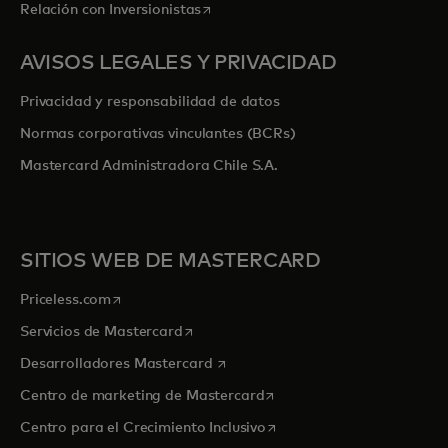
se abre en una pestaña nueva
Relación con Inversionistas
AVISOS LEGALES Y PRIVACIDAD
Privacidad y responsabilidad de datos
Normas corporativas vinculantes (BCRs)
Mastercard Administradora Chile S.A.
SITIOS WEB DE MASTERCARD
se abre en una pestaña nueva
Priceless.com
se abre en una pestaña nueva
Servicios de Mastercard
se abre en una pestaña nueva
Desarrolladores Mastercard
se abre en una pestaña nu
Centro de marketing de Mastercard
se abre en una pestaña nu
Centro para el Crecimiento Inclusivo