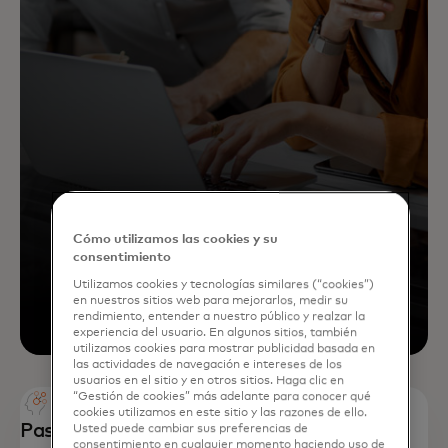
Cómo utilizamos las cookies y su
consentimiento
Utilizamos cookies y tecnologías similares (“cookies”)
en nuestros sitios web para mejorarlos, medir su
rendimiento, entender a nuestro público y realzar la
experiencia del usuario. En algunos sitios, también
utilizamos cookies para mostrar publicidad basada en
las actividades de navegación e intereses de los
usuarios en el sitio y en otros sitios. Haga clic en
“Gestión de cookies” más adelante para conocer qué
cookies utilizamos en este sitio y las razones de ello.
Paso 2
Usted puede cambiar sus preferencias de
consentimiento en cualquier momento haciendo uso de