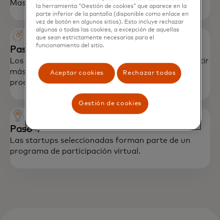
Mastercard evalúa tu solicitud.
la herramienta “Gestión de cookies” que aparece en la
parte inferior de la pantalla (disponible como enlace en
vez de botón en algunos sitios). Esto incluye rechazar
algunas o todas las cookies, a excepción de aquellas
que sean estrictamente necesarias para el
funcionamiento del sitio.
Paso 3
Los posibles candidatos están invitados a compartir
más sobre sus soluciones con nuestros equipos de
Aceptar cookies
Rechazar todas
productos relevantes.
Gestión de cookies
Paso 4
Las startups seleccionadas forman parte de un
programa de participación virtual.