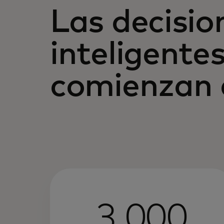
Las decisi
inteligente
comienzan 
3 000