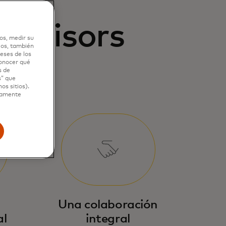
Advisors
os, medir su
ios, también
eses de los
conocer qué
s de
s” que
os sitios).
ctamente
Una colaboración
al
integral