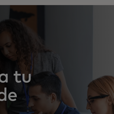
a tu
de