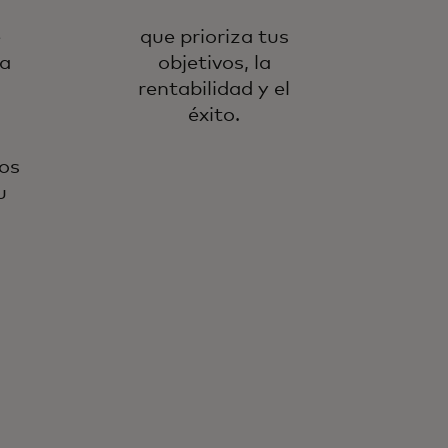
e
que prioriza tus
ia
objetivos, la
rentabilidad y el
éxito.
os
u