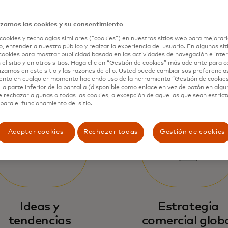
de Mastercard 
izamos las cookies y su consentimiento
cookies y tecnologías similares (“cookies”) en nuestros sitios web para mejorarl
, entender a nuestro público y realzar la experiencia del usuario. En algunos sit
cookies para mostrar publicidad basada en las actividades de navegación e inter
 el sitio y en otros sitios. Haga clic en “Gestión de cookies” más adelante para 
lizamos en este sitio y las razones de ello. Usted puede cambiar sus preferencia
ento en cualquier momento haciendo uso de la herramienta “Gestión de cookie
la parte inferior de la pantalla (disponible como enlace en vez de botón en algun
e rechazar algunas o todas las cookies, a excepción de aquellas que sean estri
para el funcionamiento del sitio.
Aceptar cookies
Rechazar todas
Gestión de cookies
Ideas y
Estrategia
tendencias
comercial glob