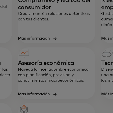
Compromiso y lealtad del
Ries
consumidor
emp
cial
Crea y mantén relaciones auténticas
Gesti
con tus clientes.
aumen
dinám
Más información
Más i
a
Asesoría económica
Tecn
 las
Navega la incertidumbre económica
Diseñ
alecer
con planificación, previsión y
una n
conocimientos macroeconómicos.
los mu
Más información
Más i