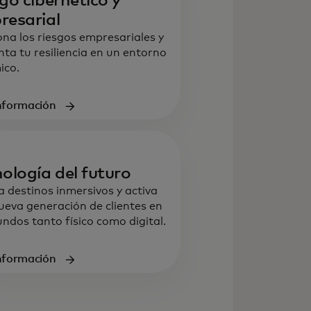
go cibernético y
resarial
ona los riesgos empresariales y
ta tu resiliencia en un entorno
ico.
nformación
ología del futuro
a destinos inmersivos y activa
ueva generación de clientes en
ndos tanto físico como digital.
nformación