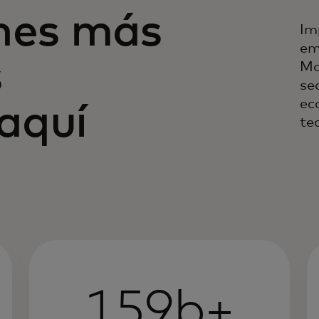
ones más
Im
em
s
Ma
sec
ec
aquí
te
159b+