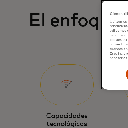
El enfoque 
Cómo util
Utilizamos 
rendimiento
utilizamos 
usuarios en
cookies uti
consentimi
aparece en 
Esto incluy
necesarias 
Capacidades
tecnológicas