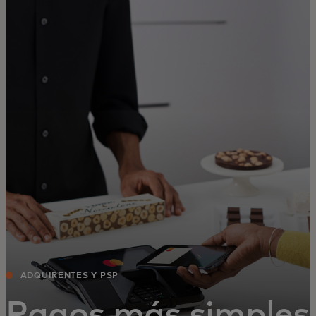
Para ti
Para empresas
Para el mundo
Para innovadores
Noticias y tendencias
ADQUIRENTES Y PSP
Pagos más simples