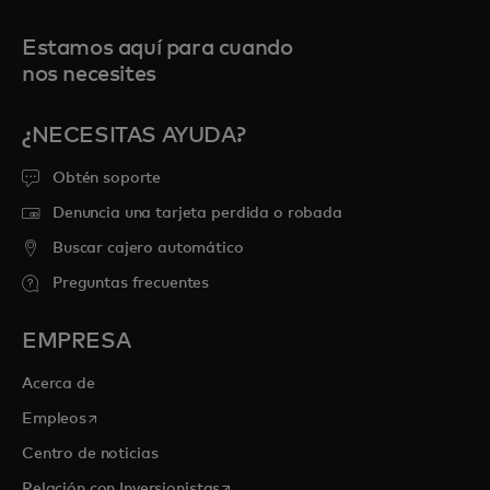
Estamos aquí para cuando
nos necesites
¿NECESITAS AYUDA?
Obtén soporte
Denuncia una tarjeta perdida o robada
Buscar cajero automático
Preguntas frecuentes
EMPRESA
Acerca de
se abre en una pestaña nueva
Empleos
Centro de noticias
se abre en una pestaña nueva
Relación con Inversionistas