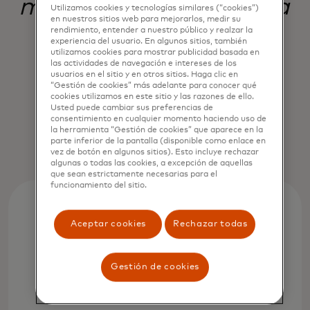
más transparente para
Utilizamos cookies y tecnologías similares (“cookies”)
en nuestros sitios web para mejorarlos, medir su
todos.
rendimiento, entender a nuestro público y realzar la
experiencia del usuario. En algunos sitios, también
utilizamos cookies para mostrar publicidad basada en
las actividades de navegación e intereses de los
usuarios en el sitio y en otros sitios. Haga clic en
“Gestión de cookies” más adelante para conocer qué
Jorn Lambert
cookies utilizamos en este sitio y las razones de ello.
Usted puede cambiar sus preferencias de
Chief Product Officer, Mastercard
consentimiento en cualquier momento haciendo uso de
la herramienta “Gestión de cookies” que aparece en la
parte inferior de la pantalla (disponible como enlace en
vez de botón en algunos sitios). Esto incluye rechazar
algunas o todas las cookies, a excepción de aquellas
que sean estrictamente necesarias para el
funcionamiento del sitio.
Aceptar cookies
Rechazar todas
Gestión de cookies