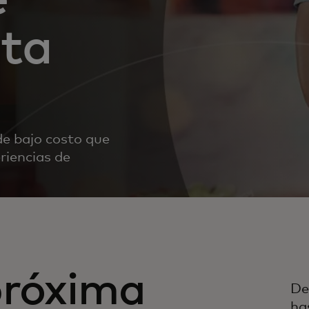
nta
de bajo costo que
riencias de
próxima
De
ha