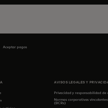
Aceptar pagos
SA
AVISOS LEGALES Y PRIVACID
de
Privacidad y responsabilidad de
Normas corporativas vinculantes
se abre en una pestaña nueva
(BCRs)