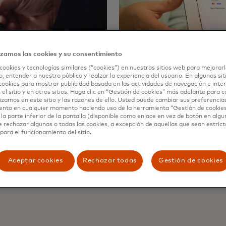
izamos las cookies y su consentimiento
cookies y tecnologías similares (“cookies”) en nuestros sitios web para mejorarl
, entender a nuestro público y realzar la experiencia del usuario. En algunos sit
cookies para mostrar publicidad basada en las actividades de navegación e inter
 el sitio y en otros sitios. Haga clic en “Gestión de cookies” más adelante para 
lizamos en este sitio y las razones de ello. Usted puede cambiar sus preferencia
ento en cualquier momento haciendo uso de la herramienta “Gestión de cookie
Comercio en la nu
la parte inferior de la pantalla (disponible como enlace en vez de botón en algun
e rechazar algunas o todas las cookies, a excepción de aquellas que sean estri
 aceptación de pagos sin
La solución de aceptación 
para el funcionamiento del sitio.
o inteligente que ya tienen.
Mastercard combina Tap on 
que permite una aceptación 
Aceptar cookies
Rechazar todas
Gestión de cookies
Más información