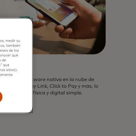
os, medir su
ios, también
eses de los
conocer qué
s de
s” que
be
os sitios).
ctamente
basada en software nativa en la nube de
Phone, Pay by Link, Click to Pay y más, lo
de comercio física y digital simple.