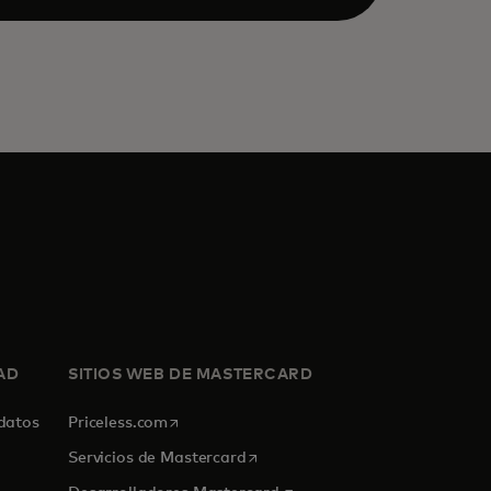
AD
SITIOS WEB DE MASTERCARD
se abre en una pestaña nueva
 datos
Priceless.com
se abre en una pestaña nueva
Servicios de Mastercard