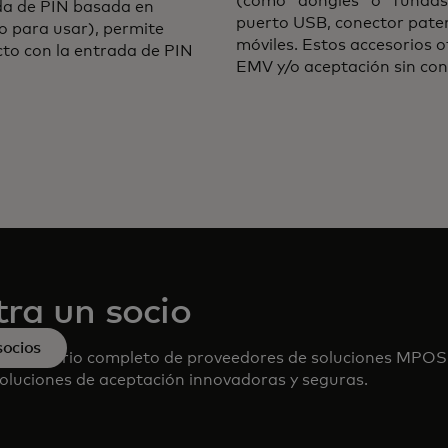
(como "dongles" o "fundas"
da de PIN basada en
puerto USB, conector paten
o para usar), permite
móviles. Estos accesorios 
to con la entrada de PIN
EMV y/o aceptación sin con
ra un socio
socios
o directorio completo de proveedores de soluciones MPOS
oluciones de aceptación innovadoras y seguras.