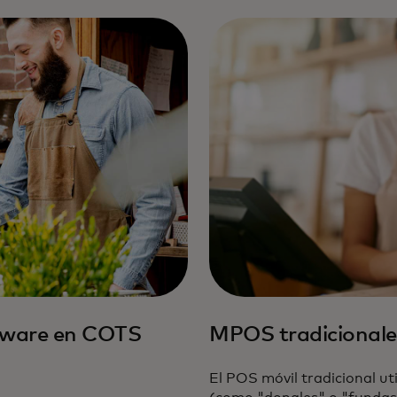
tware en COTS
MPOS tradicionale
El POS móvil tradicional uti