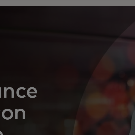
ance
con
e