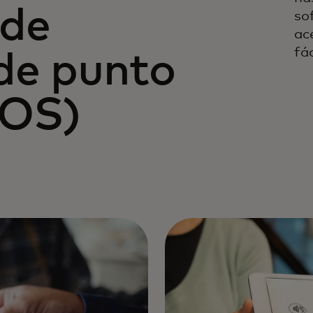
 de
so
ac
fác
de punto
POS)