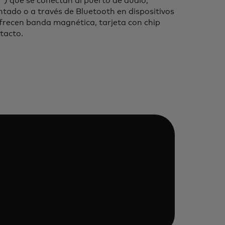
) que se conectan al puerto de audio,
tado o a través de Bluetooth en dispositivos
ofrecen banda magnética, tarjeta con chip
tacto.