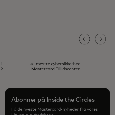
PODCAST
V
At mestre cybersikkerhed
At mestre cybersikkerhed
M
Lyt her
Mastercard Tillidscenter
Abonner på Inside the Circles
Få de nyeste Mastercard-nyheder fra vores
LinkedIn-nyhedsbrev