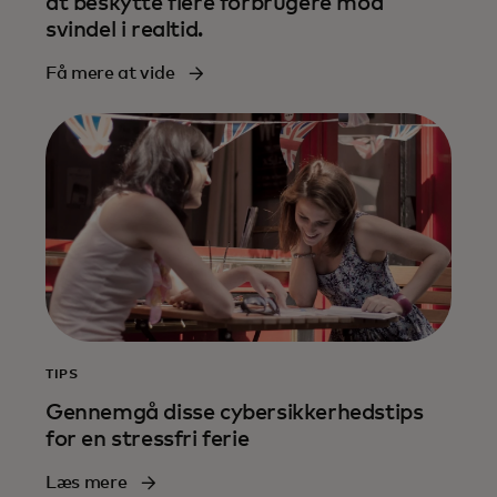
at beskytte flere forbrugere mod
svindel i realtid.
Få mere at vide
TIPS
Gennemgå disse cybersikkerhedstips
for en stressfri ferie
Læs mere