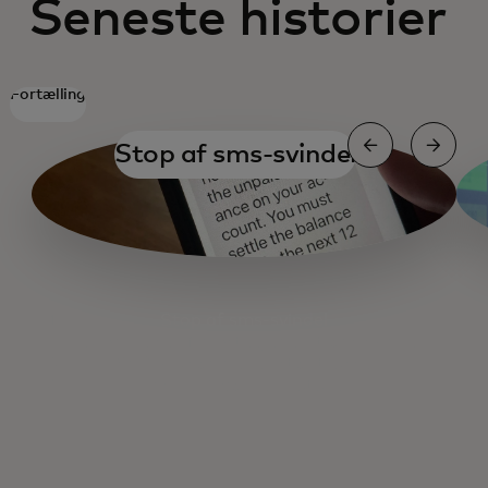
Seneste historier
Fortælling
Stop af sms-svindel
Stop af sms-svindel
Bekæmpelse af næste generations svindel
Små virksomheder, stor trussel
Inside Recorded Future