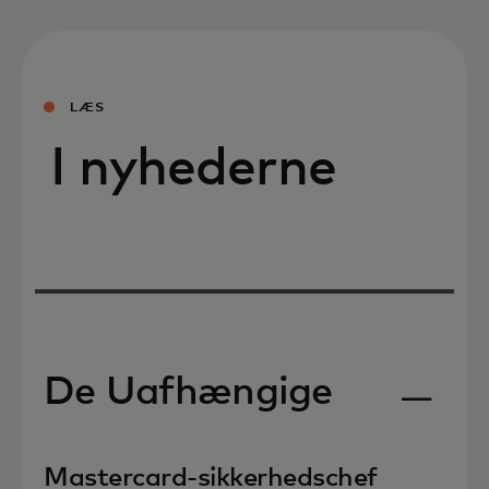
LÆS
I nyhederne
De Uafhængige
opens in a new tab
Mastercard-sikkerhedschef