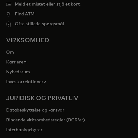
Meld et mistet eller stjålet kort.
Find ATM
Ofte stillede spørgsmål
VIRKSOMHED
Om
opens in a new tab
Karriere
Nyhedsrum
opens in a new tab
Investorrelationer
JURIDISK OG PRIVATLIV
Databeskyttelse og -ansvar
Bindende virksomhedsregler (BCR'er)
Interbankgebyrer