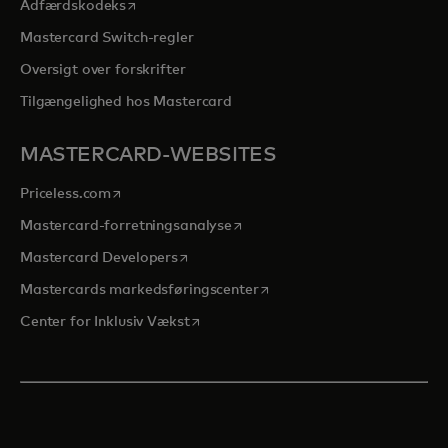
opens in a new tab
Adfærdskodeks
Mastercard Switch-regler
Oversigt over forskrifter
Tilgængelighed hos Mastercard
MASTERCARD-WEBSITES
opens in a new tab
Priceless.com
opens in a new tab
Mastercard-forretningsanalyse
opens in a new tab
Mastercard Developers
opens in a new tab
Mastercards markedsføringscenter
opens in a new tab
Center for Inklusiv Vækst