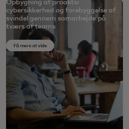
Opbygning af proaktiv
cybersikkerhed og forebyggelse af
svindel gennem samarbejde på
tværs af teams
Få mere at vide