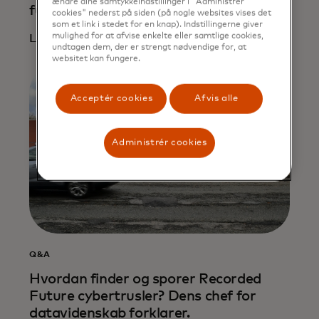
ændre dine samtykkeindstillinger i "Administrer
future of cybersecurity
cookies" nederst på siden (på nogle websites vises det
som et link i stedet for en knap). Indstillingerne giver
mulighed for at afvise enkelte eller samtlige cookies,
Læs mere
undtagen dem, der er strengt nødvendige for, at
websitet kan fungere.
Acceptér cookies
Afvis alle
Administrér cookies
Q&A
Hvordan finder og sporer Recorded
Future cybertrusler? Dens chef for
datavidenskab forklarer.