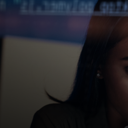
Til dig
Til virksomheder
Til hele verden
Til innovatører
Nyheder og trends