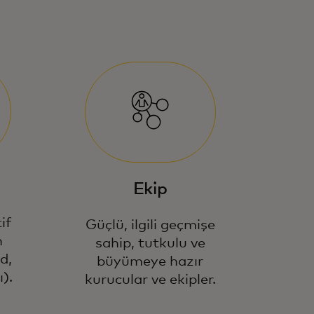
Ekip
if
Güçlü, ilgili geçmişe
n
sahip, tutkulu ve
d,
büyümeye hazır
).
kurucular ve ekipler.