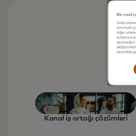
Biz nasıl ç
Web siteler
artırmak içi
diğer sitel
kullanıyoru
seçeneğini 
değiştirebil
kesinlikle 
Kanal iş ortağı çözümleri