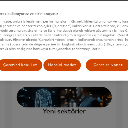
erez kullanıyoruz ve sizin onayınız
imizde, onları iyileştirmek, performanslarını ölçmek, kitlemizi anlamak ve kullan
n çerezler ve benzer teknolojiler ('Çerezler') kullanıyoruz. Bazı sitelerde, kullanıc
erdeki tarama aktivitelerine ve ilgilerine dayalı olarak reklam göstermek için de 
z. Hangi çerezleri bu sitede neden kullandığımızı öğrenmek için aşağıdaki 'Çerezl
tıklayın. Ekranın altında 'Çerezleri Yönet' aracını kullanarak onay tercihlerinizi
irsiniz (bazı sitelerde düğme yerine bir bağlantı olarak mevcuttur). Bu, sitenin ça
gerekli olanlar dışında bazı veya tüm Çerezleri reddetmeyi içerir.
Çerezleri kabul et
Hepsini reddet
Çerezleri yönet
Yeni sektörler