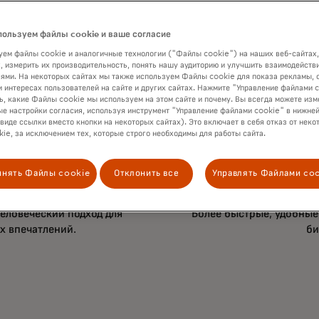
могут платить так, как
Мы предоставляем без
увере
пользуем файлы cookie и ваше согласие
ем файлы cookie и аналогичные технологии ("Файлы cookie") на наших веб-сайтах,
, измерить их производительность, понять нашу аудиторию и улучшить взаимодействи
ями. На некоторых сайтах мы также используем Файлы cookie для показа рекламы, 
и интересах пользователей на сайте и других сайтах. Нажмите "Управление файлами 
ь, какие Файлы cookie мы используем на этом сайте и почему. Вы всегда можете изм
е настройки согласия, используя инструмент "Управление файлами cookie" в нижней
 виде ссылки вместо кнопки на некоторых сайтах). Это включает в себя отказ от неко
ie, за исключением тех, которые строго необходимы для работы сайта.
инять Файлы cookie
Отклонить все
Управлять Файлами co
Инноваци
еловеческий подход для
Более быстрые, удобные
х впечатлений.
би