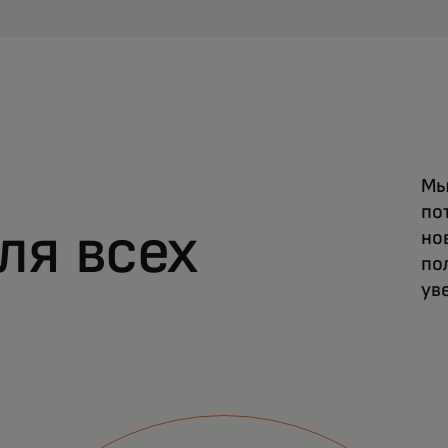
Мы
по
ля всех
но
по
ув