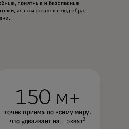
обные, понятные и безопасные
атежи, адаптированные под образ
зни.
150 м+
точек приема по всему миру,
3
что удваивает наш охват