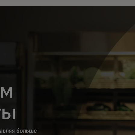
ем
ты
тавляя больше