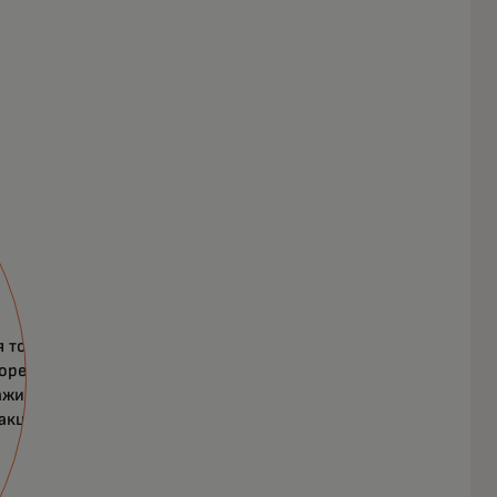
ема
 торговых точек
оренность
ажи благодаря
акциям по всему