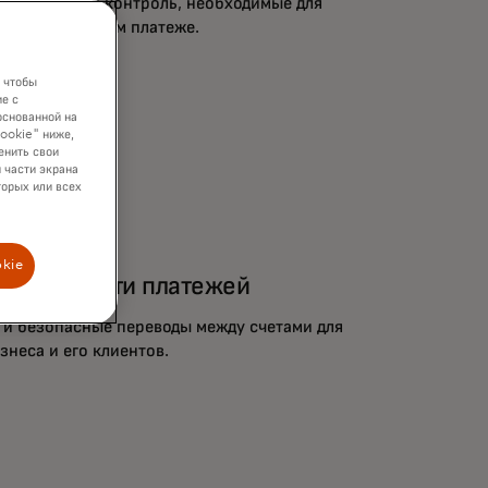
опасность и контроль, необходимые для
нности в каждом платеже.
 чтобы
е с
основанной на
cookie" ниже,
енить свои
 части экрана
торых или всех
okie
и в области платежей
 и безопасные переводы между счетами для
знеса и его клиентов.