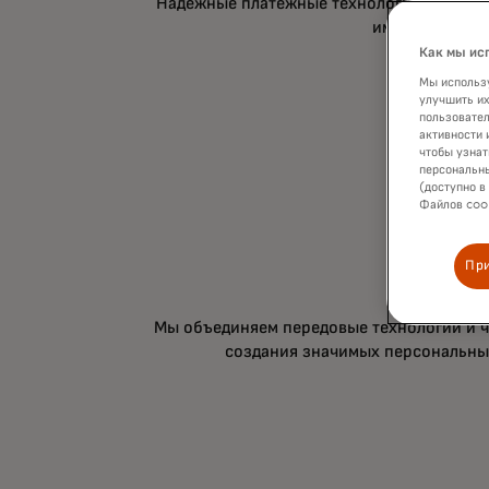
Надежные платежные технологии: клиенты 
им удобно.
Как мы ис
Мы использу
улучшить их
пользовател
активности 
чтобы узнат
персональны
(доступно в
Файлов cook
Пр
Опыт
Мы объединяем передовые технологии и ч
создания значимых персональны