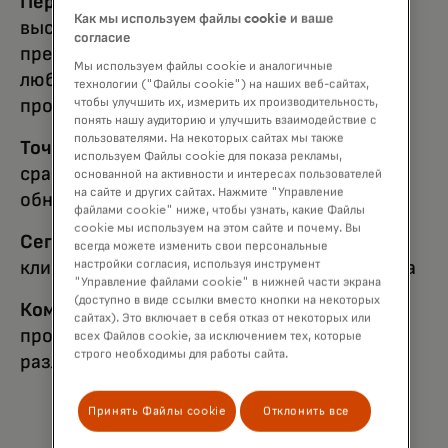
Персонализация:
Как мы используем файлы cookie и ваше
высокоперсонализированные функции
согласие
предоставляют актуальную информацию о
Мы используем файлы cookie и аналогичные
любом объекте, например карте, счете или
технологии ("Файлы cookie") на наших веб-сайтах,
продавце
чтобы улучшить их, измерить их производительность,
понять нашу аудиторию и улучшить взаимодействие с
пользователями. На некоторых сайтах мы также
Точность:
значительное снижение ложных
используем Файлы cookie для показа рекламы,
срабатываний и повышение уровня
основанной на активности и интересах пользователей
на сайте и других сайтах. Нажмите "Управление
обнаружения
файлами cookie" ниже, чтобы узнать, какие Файлы
cookie мы используем на этом сайте и почему. Вы
Сегментация:
определение сегментов
всегда можете изменить свои персональные
клиентов с низким уровнем мошенничества
настройки согласия, используя инструмент
"Управление файлами cookie" в нижней части экрана
(доступно в виде ссылки вместо кнопки на некоторых
Комплексная аналитика:
обнаружение,
сайтах). Это включает в себя отказ от некоторых или
прогнозирование и анализ аномалий в
всех Файлов cookie, за исключением тех, которые
строго необходимы для работы сайта.
различных каналах
Принять Файлы cookie
Отклонить все