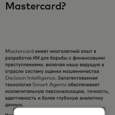
Mastercard?
Mastercard имеет многолетний опыт в
разработке ИИ для борьбы с финансовыми
преступлениями, включая нашу ведущую в
отрасли систему оценки мошенничества
Decision Intelligence. Запатентованная
технология Smart Agents обеспечивает
исключительную персонализацию, точность,
адаптивность и более глубокую аналитику
данных.