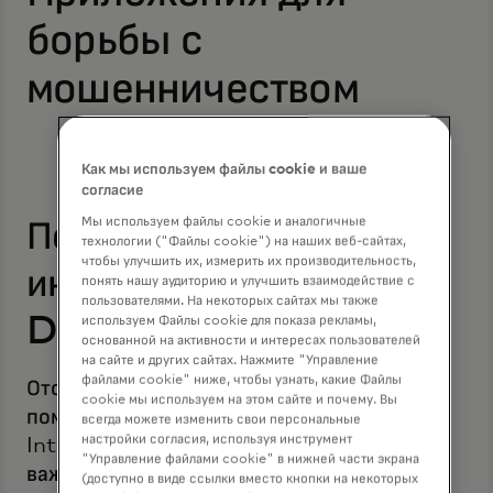
борьбы с
мошенничеством
Как мы используем файлы cookie и ваше
согласие
Мы используем файлы cookie и аналогичные
Получайте ценную
технологии ("Файлы cookie") на наших веб-сайтах,
чтобы улучшить их, измерить их производительность,
информацию на панели
понять нашу аудиторию и улучшить взаимодействие с
пользователями. На некоторых сайтах мы также
Decision Intelligence
используем Файлы cookie для показа рекламы,
основанной на активности и интересах пользователей
на сайте и других сайтах. Нажмите "Управление
файлами cookie" ниже, чтобы узнать, какие Файлы
Отслеживайте эффективность портфеля с
cookie мы используем на этом сайте и почему. Вы
помощью нашей панели Decision
всегда можете изменить свои персональные
настройки согласия, используя инструмент
Intelligence, которая предоставляет
"Управление файлами cookie" в нижней части экрана
важные данные о рисках мошенничества и
(доступно в виде ссылки вместо кнопки на некоторых