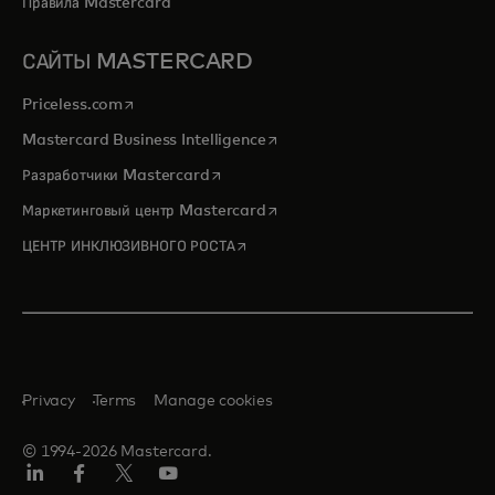
Правила Mastercard
САЙТЫ MASTERCARD
opens in a new tab
Priceless.com
opens in a new tab
Mastercard Business Intelligence
opens in a new tab
Разработчики Mastercard
opens in a new tab
Маркетинговый центр Mastercard
opens in a new tab
ЦЕНТР ИНКЛЮЗИВНОГО РОСТА
Privacy
Terms
Manage cookies
© 1994-2026 Mastercard.
LinkedIn
Facebook
X
YouTube