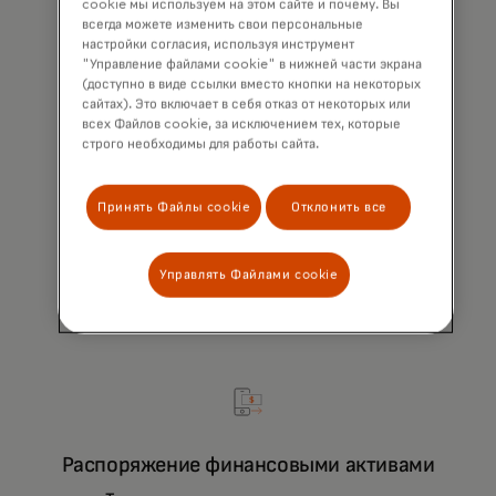
cookie мы используем на этом сайте и почему. Вы
всегда можете изменить свои персональные
настройки согласия, используя инструмент
"Управление файлами cookie" в нижней части экрана
(доступно в виде ссылки вместо кнопки на некоторых
сайтах). Это включает в себя отказ от некоторых или
всех Файлов cookie, за исключением тех, которые
строго необходимы для работы сайта.
Данные, собранные с устройств
Используйте данные, собранные с устройств и
Принять Файлы cookie
Отклонить все
биометрию для идентификации пользователей,
снижения уровня мошенничества и увеличения
количества одобренных покупок.
Управлять Файлами cookie
Уменьшите количество мошенничеств,
улучшите качество обслуживания клиентов
и укрепите доверие с помощью решений
Mastercard для управления
Распоряжение финансовыми активами
идентификацией.