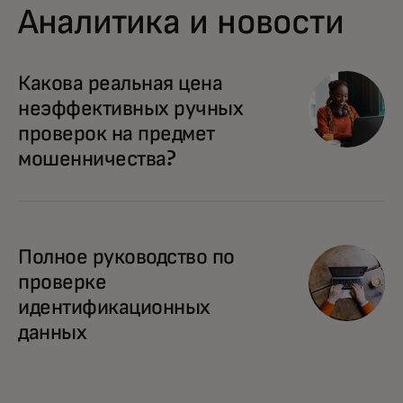
Аналитика и новости
opens in a new tab
Какова реальная цена
неэффективных ручных
проверок на предмет
мошенничества?
opens in a new tab
Полное руководство по
проверке
идентификационных
данных