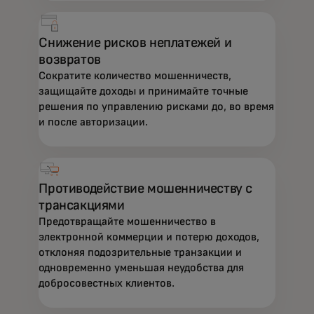
Снижение рисков неплатежей и
возвратов
Сократите количество мошенничеств,
защищайте доходы и принимайте точные
решения по управлению рисками до, во время
и после авторизации.
Противодействие мошенничеству с
трансакциями
Предотвращайте мошенничество в
Анализ данных в режиме реального времени
электронной коммерции и потерю доходов,
помогает выявлять и предотвращать
отклоняя подозрительные транзакции и
мошенничество, укреплять доверие и
одновременно уменьшая неудобства для
добросовестных клиентов.
оптимизировать процесс привлечения
клиентов и проведения транзакций.