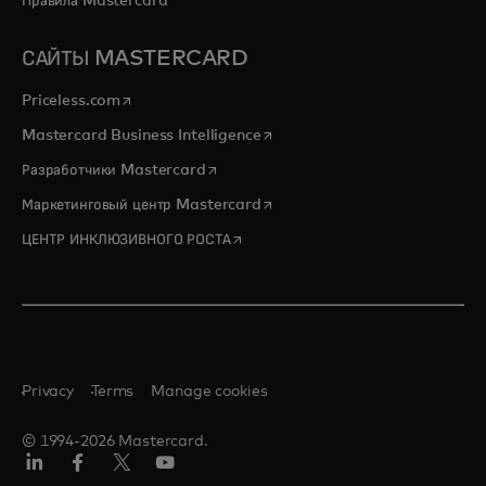
Правила Mastercard
САЙТЫ MASTERCARD
opens in a new tab
Priceless.com
opens in a new tab
Mastercard Business Intelligence
opens in a new tab
Разработчики Mastercard
opens in a new tab
Маркетинговый центр Mastercard
opens in a new tab
ЦЕНТР ИНКЛЮЗИВНОГО РОСТА
Privacy
Terms
Manage cookies
© 1994-2026 Mastercard.
LinkedIn
Facebook
X
YouTube