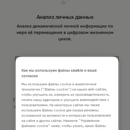
Анализ личных данных
Анализ динамической личной информации по
мере её перемещения в цифровом жизненном
цикле.
Как мы используем файлы cookie и ваше
согласие
Мы используем файлы cookie и аналогичные
технологии ("Файлы cookie") на наших веб-сайтах,
Анализ поведения
чтобы улучшить их, измерить их производительность,
Понимание взаимодействия устройств позволяет
понять нашу аудиторию и улучшить взаимодействие с
пользователями. На некоторых сайтах мы также
отличить поведение человека от поведения бота
используем Файлы cookie для показа рекламы,
и определить рискованные и безопасные
основанной на активности и интересах пользователей
шаблоны поведения.
на сайте и других сайтах. Нажмите "Управление
файлами cookie" ниже, чтобы узнать, какие Файлы