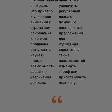
потребительских
защитить и
расходов.
увеличить
Это привело
регулярный
к усилению
доход с
внимания к
помощью
стратегиям
специальных
сохранения
предложений
клиентов —
для
продавцы
удержания
вынуждены
клиентов, а
изучать
также
новые
возможностей
возможности
изменить
защиты и
тариф или
увеличения
приостановить
доходов.
подписку.