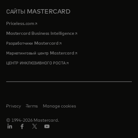
САЙТЫ MASTERCARD
opens in a new tab
Priceless.com
opens in a new tab
Mastercard Business Intelligence
opens in a new tab
Разработчики Mastercard
opens in a new tab
Маркетинговый центр Mastercard
opens in a new tab
ЦЕНТР ИНКЛЮЗИВНОГО РОСТА
Privacy
Terms
Manage cookies
© 1994-2026 Mastercard.
LinkedIn
Facebook
X
YouTube
(ранее