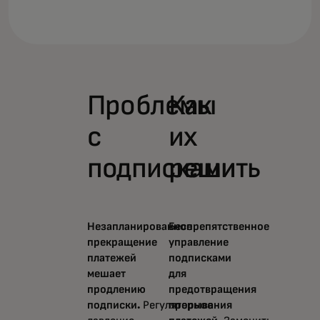
Проблемы
Как
с
их
подписками
решить
Незапланированное
Беспрепятственное
прекращение
управление
платежей
подписками
мешает
для
продлению
предотвращения
подписки.
Регуляторное
прерывания