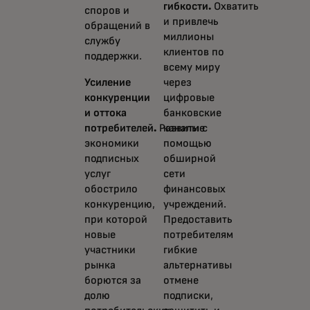
гибкости.
Охватить
споров и
и привлечь
обращений в
миллионы
службу
клиентов по
поддержки.
всему миру
Усиление
через
конкуренции
цифровые
и оттока
банковские
потребителей.
Развитие
каналы с
экономики
помощью
подписных
обширной
услуг
сети
обострило
финансовых
конкуренцию,
учреждений.
при которой
Предоставить
новые
потребителям
участники
гибкие
рынка
альтернативы
борются за
отмене
долю
подписки,