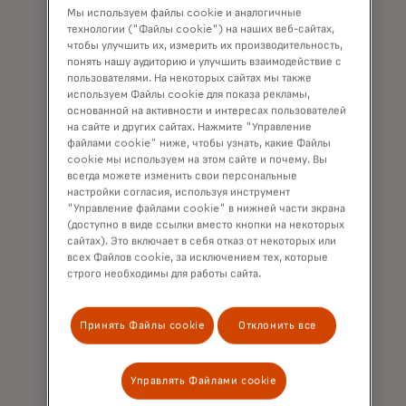
также
взаимодействовать
Мы используем файлы cookie и аналогичные
технологии ("Файлы cookie") на наших веб-сайтах,
приводит к
с продавцом.
чтобы улучшить их, измерить их производительность,
блокировке
понять нашу аудиторию и улучшить взаимодействие с
Предложить
подписок
пользователями. На некоторых сайтах мы также
пользователям
еще во время
используем Файлы cookie для показа рекламы,
процесс,
основанной на активности и интересах пользователей
действия
аналогичный
на сайте и других сайтах. Нажмите "Управление
договора.
файлами cookie" ниже, чтобы узнать, какие Файлы
процессу
cookie мы используем на этом сайте и почему. Вы
Увеличение
использования
всегда можете изменить свои персональные
частоты
привычных
настройки согласия, используя инструмент
возвратов
каналов.
Сократить
"Управление файлами cookie" в нижней части экрана
(доступно в виде ссылки вместо кнопки на некоторых
платежей и
количество
сайтах). Это включает в себя отказ от некоторых или
объемов
ошибочных
всех Файлов cookie, за исключением тех, которые
операционных
возвратов
строго необходимы для работы сайта.
расходов.
Потребители
платежей по
все чаще
запросам
оспаривают
потребителей
Принять Файлы cookie
Отклонить все
санкционированные
путем
платежи. Это
предоставления
Управлять Файлами cookie
происходит
им