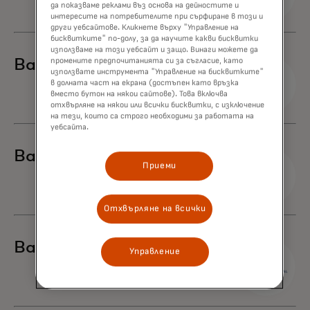
да показваме реклами въз основа на дейностите и
интересите на потребителите при сърфиране в този и
други уебсайтове. Кликнете върху "Управление на
бисквитките" по-долу, за да научите какви бисквитки
използваме на този уебсайт и защо. Винаги можете да
Banca Sella
промените предпочитанията си за съгласие, като
използвате инструмента "Управление на бисквитките"
в долната част на екрана (достъпен като връзка
вместо бутон на някои сайтове). Това включва
отхвърляне на някои или всички бисквитки, с изключение
на тези, които са строго необходими за работата на
уебсайта.
Banco G&T
Приеми
Отхвърляне на всички
Banco Industrial
Управление