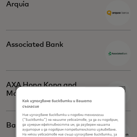
Arquia
Associated Bank
AXA Hong Kong and
Macau
Как използваме бисквитки и Вашето
съгласие
Ние използваме бисквитки и подобни технологии
("Бисквитки") на нашите уебсайтове, за да ги подобрим,
Banca March
да измерим ефективността им, да разберем нашата
аудитория и да подобрим потребителското изживяване.
На някои уебсайтове ние също използваме бисквитки, за