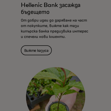
Hellenic Bank засажда
бъдещето
От добри идеи до даряване на част
от покупките, вижте как тази
кипърска банка предизвика интерес
и спечели нови клиенти.
Вижте казуса