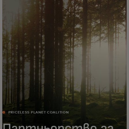
За вас
За бизнес
За света
За иноватори
Новини и тенденции
PRICELESS PLANET COALITION
Партньорство за