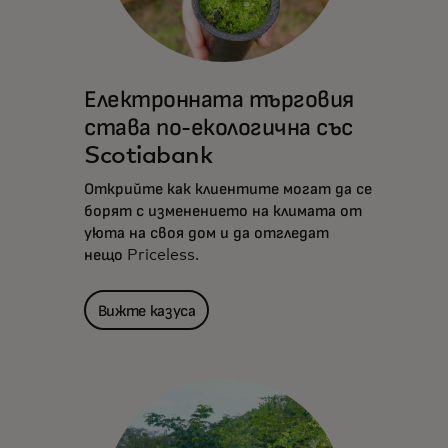
Електронната търговия
става по-екологична със
Scotiabank
Открийте как клиентите могат да се
борят с изменението на климата от
уюта на своя дом и да отгледат
нещо Priceless.
Вижте казуса