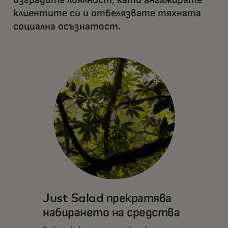
изградите лоялност, като ангажирате
клиентите си и отбелязвате тяхната
социална осъзнатост.
Just Salad прекратява
набирането на средства