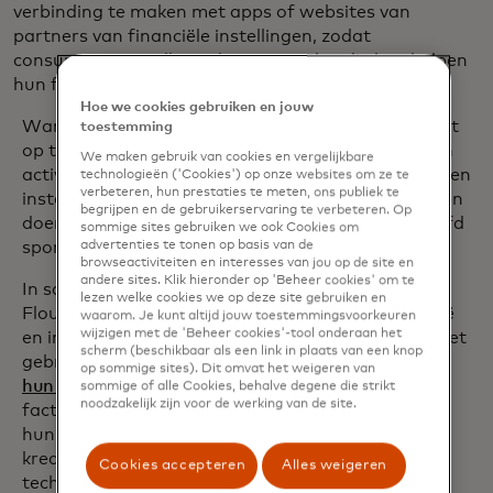
verbinding te maken met apps of websites van
partners van financiële instellingen, zodat
consumenten spelletjes kunnen spelen die hen helpen
hun financiële gezondheid te verbeteren.
Hoe we cookies gebruiken en jouw
Wanneer klanten inloggen op hun account, kan het
toestemming
op tijd betalen van rekeningen een wiel met prijzen
We maken gebruik van cookies en vergelijkbare
activeren waar ze aan kunnen draaien. Of ze kunnen
technologieën ('Cookies') op onze websites om ze te
verbeteren, hun prestaties te meten, ons publiek te
instellingen kiezen die automatisch microstortingen
begrijpen en de gebruikerservaring te verbeteren. Op
doen op basis van de overwinningen van een geliefd
sommige sites gebruiken we ook Cookies om
advertenties te tonen op basis van de
sportteam.
browseactiviteiten en interesses van jou op de site en
andere sites. Klik hieronder op 'Beheer cookies' om te
In samenwerking met een aantal banken heeft
lezen welke cookies we op deze site gebruiken en
Flourish Fi in 2018 zijn product uitgerold in Brazilië
waarom. Je kunt altijd jouw toestemmingsvoorkeuren
wijzigen met de 'Beheer cookies'-tool onderaan het
en in heel Latijns-Amerika voor particulieren. Na het
scherm (beschikbaar als een link in plaats van een knop
gebruik van Flourish Fi
verhoogden consumenten
op sommige sites). Dit omvat het weigeren van
hun stortingswaarden
met 32% en hun online
sommige of alle Cookies, behalve degene die strikt
noodzakelijk zijn voor de werking van de site.
factuurbetalingen met 26%, en verdubbelden ze
hun gebruik van partnerbank-apps. Banken en
kredietverenigingen profiteren ook van de
Cookies accepteren
Alles weigeren
technologie omdat het hen helpt klantrelaties te