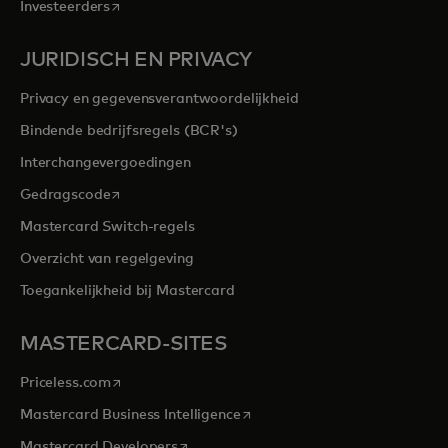
opens in a new tab
Investeerders
JURIDISCH EN PRIVACY
Privacy en gegevensverantwoordelijkheid
Bindende bedrijfsregels (BCR's)
Interchangevergoedingen
opens in a new tab
Gedragscode
Mastercard Switch-regels
Overzicht van regelgeving
Toegankelijkheid bij Mastercard
MASTERCARD-SITES
opens in a new tab
Priceless.com
opens in a new tab
Mastercard Business Intelligence
opens in a new tab
Mastercard Developers