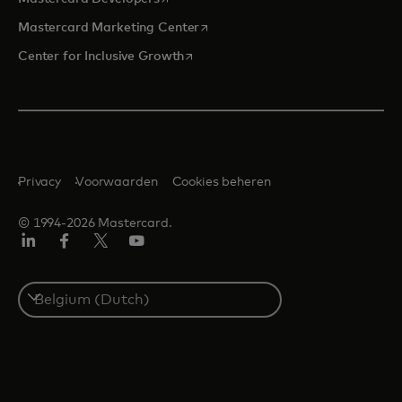
opens in a new tab
Mastercard Marketing Center
opens in a new tab
Center for Inclusive Growth
Privacy
Voorwaarden
Cookies beheren
© 1994-2026 Mastercard.
Linkedin
Facebook
Twitter/X
YouTube
Select
a
country