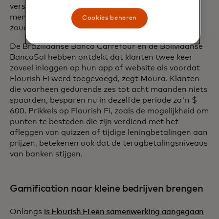
versterken en vertrouwen op te bouwen met
mensen die anders misschien offline transacties
Cookies beheren
zouden uitvoeren.
De Braziliaanse Banco Carrefour en de Boliviaanse
BancoSol hebben ontdekt dat klanten twee keer
zoveel inloggen op hun app of website als voordat
Flourish Fi werd toegevoegd, zegt Moura. Klanten
die voorheen gedurende zes tot acht maanden niets
spaarden, besparen nu in dezelfde periode zo'n $
600. Prikkels op Flourish Fi, zoals de mogelijkheid om
punten te besteden die zijn verdiend met het
afleggen van quizzen of tijdige leningbetalingen aan
prijzen, betekenen ook dat de terugbetalingsniveaus
van banken stijgen.
Gamification naar kleine bedrijven brengen
Onlangs
is Flourish Fi een samenwerking aangegaan