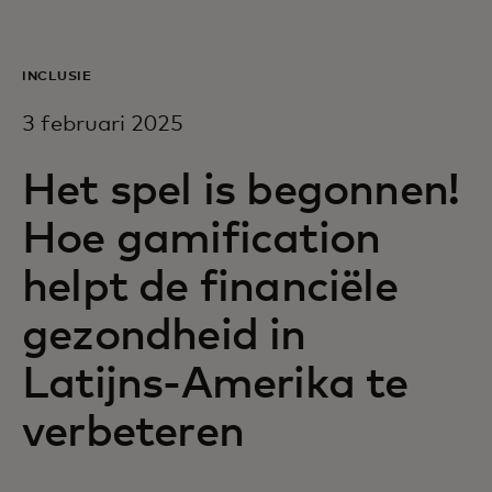
Voor jou
INCLUSIE
Voor bedrijven
3 februari 2025
Voor de wereld
Het spel is begonnen!
Hoe gamification
Voor innovators
helpt de financiële
gezondheid in
Nieuws en trends
Latijns-Amerika te
verbeteren