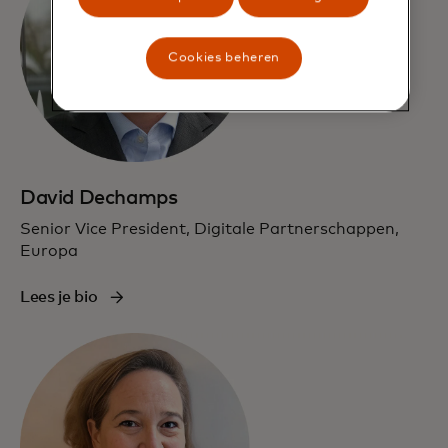
Cookies beheren
David Dechamps
Senior Vice President, Digitale Partnerschappen,
Europa
Lees je bio