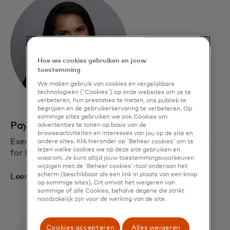
Hoe we cookies gebruiken en jouw
toestemming
We maken gebruik van cookies en vergelijkbare
technologieën ('Cookies') op onze websites om ze te
verbeteren, hun prestaties te meten, ons publiek te
begrijpen en de gebruikerservaring te verbeteren. Op
sommige sites gebruiken we ook Cookies om
Payal Dalal
advertenties te tonen op basis van de
browseactiviteiten en interesses van jou op de site en
Executive Vice President, Global Programs, Center
andere sites. Klik hieronder op 'Beheer cookies' om te
lezen welke cookies we op deze site gebruiken en
for Inclusive Growth
waarom. Je kunt altijd jouw toestemmingsvoorkeuren
wijzigen met de 'Beheer cookies'-tool onderaan het
scherm (beschikbaar als een link in plaats van een knop
Lees je bio
op sommige sites). Dit omvat het weigeren van
sommige of alle Cookies, behalve degene die strikt
noodzakelijk zijn voor de werking van de site.
Cookies accepteren
Alles weigeren