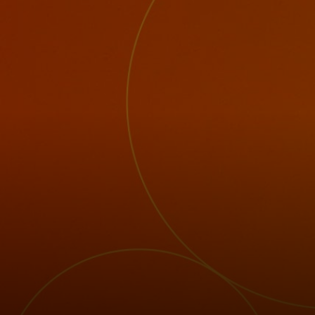
Voor jou
Voor bedrijven
Voor de wereld
Voor innovators
Nieuws en trends