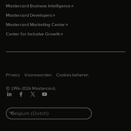
opens in a new tab
Mastercard Business Intelligence
opens in a new tab
Mastercard Developers
opens in a new tab
Mastercard Marketing Center
opens in a new tab
Center for Inclusive Growth
Privacy
Voorwaarden
Cookies beheren
© 1994-2026 Mastercard.
Linkedin
Facebook
Twitter/X
YouTube
Select
a
country