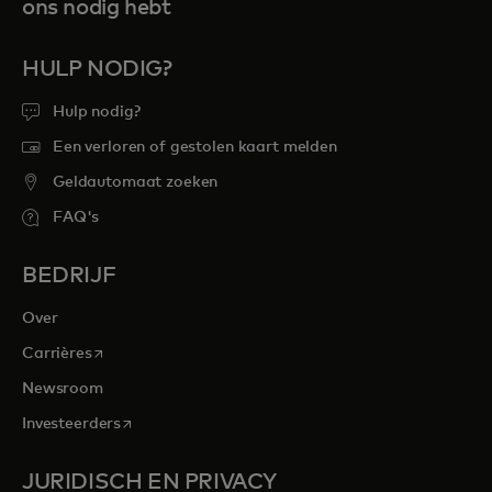
ons nodig hebt
HULP NODIG?
Hulp nodig?
Een verloren of gestolen kaart melden
Geldautomaat zoeken
FAQ's
BEDRIJF
Over
opens in a new tab
Carrières
Newsroom
opens in a new tab
Investeerders
JURIDISCH EN PRIVACY