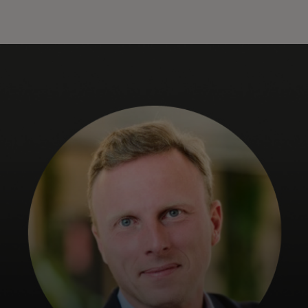
Voor jou
Voor bedrijven
Voor de wereld
Voor innovators
Nieuws en trends