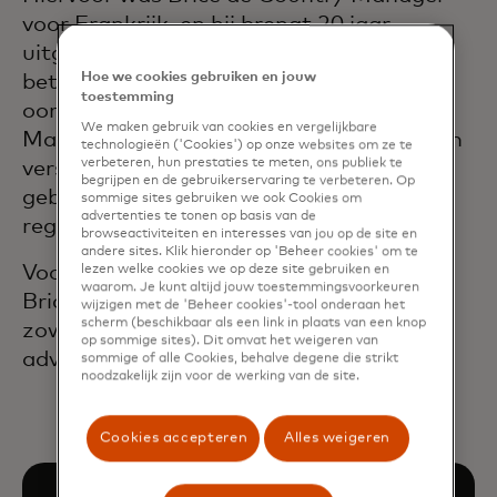
voor Frankrijk, en hij brengt 20 jaar
uitgebreide wereldwijde ervaring in de
Hoe we cookies gebruiken en jouw
betalingsindustrie met zich mee. Hij trad
toestemming
oorspronkelijk in 2006 in dienst bij
We maken gebruik van cookies en vergelijkbare
Mastercard en heeft tijdens zijn loopbaan
technologieën ('Cookies') op onze websites om ze te
verbeteren, hun prestaties te meten, ons publiek te
verschillende functies bekleed op het
begrijpen en de gebruikerservaring te verbeteren. Op
gebied van pricing, sales en product in de
sommige sites gebruiken we ook Cookies om
advertenties te tonen op basis van de
regio's Europa en LAC.
browseactiviteiten en interesses van jou op de site en
andere sites. Klik hieronder op 'Beheer cookies' om te
Voordat hij bij Mastercard kwam, begon
lezen welke cookies we op deze site gebruiken en
waarom. Je kunt altijd jouw toestemmingsvoorkeuren
Brice zijn carrière bij Accenture, waar hij
wijzigen met de 'Beheer cookies'-tool onderaan het
scherm (beschikbaar als een link in plaats van een knop
zowel publieke als financiële instellingen
op sommige sites). Dit omvat het weigeren van
adviseerde.
sommige of alle Cookies, behalve degene die strikt
noodzakelijk zijn voor de werking van de site.
Cookies accepteren
Alles weigeren