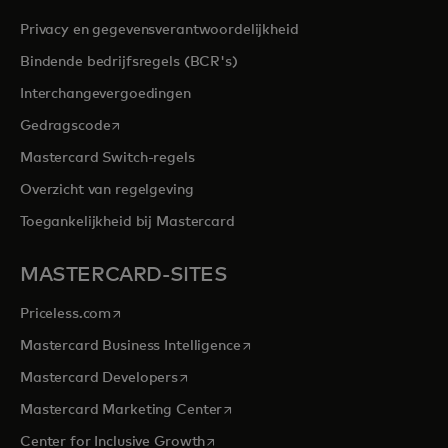
Privacy en gegevensverantwoordelijkheid
Bindende bedrijfsregels (BCR's)
Interchangevergoedingen
opens in a new tab
Gedragscode
Mastercard Switch-regels
Overzicht van regelgeving
Toegankelijkheid bij Mastercard
MASTERCARD-SITES
opens in a new tab
Priceless.com
opens in a new tab
Mastercard Business Intelligence
opens in a new tab
Mastercard Developers
opens in a new tab
Mastercard Marketing Center
opens in a new tab
Center for Inclusive Growth